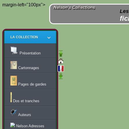
margin-left="100px">
Les
fi
LA COLLECTION
Présentation
Cartonnages
Pages de gardes
Dos et tranches
Auteurs
Nelson Adresses