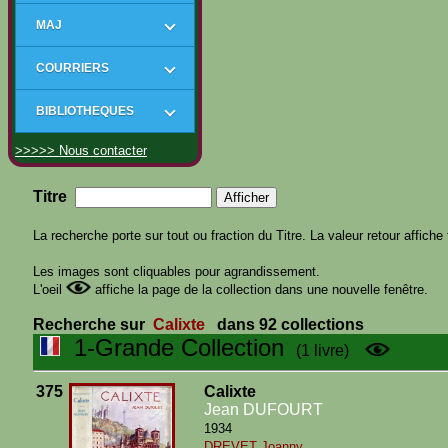
MAJ
COURRIERS
BIBLIOTHEQUES
>>>>> Nous contacter
Titre
La recherche porte sur tout ou fraction du Titre. La valeur retour affiche 
Les images sont cliquables pour agrandissement.
L'oeil
affiche la page de la collection dans une nouvelle fenêtre.
Recherche sur
Calixte
dans 92 collections
1-Grande Collection
(1 livre)
375
Calixte
Jean DUFOURT
1934
DREVET Joanny