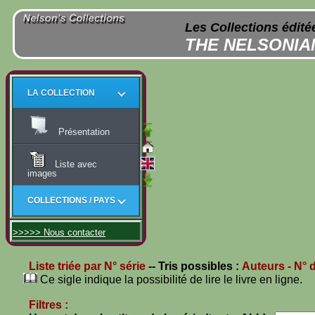
Les Collections édit
THE NELSONIA
LA COLLECTION
Présentation
Liste avec
images
COLLECTIONS / PAYS
>>>>> Nous contacter
Liste triée par N° série
-- Tris possibles :
Auteurs
- N° 
Ce sigle indique la possibilité de lire le livre en ligne.
Filtres :