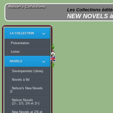
Les Collections édit
NEW NOVELS à 2
LA COLLECTION
Présentation
Listes
NOVELS
Sevenpennies Library
Novels à 9d
Nelson's New Novels
2/
Nelson Novels
(1/-, 1/3, 1/6 et 2/-)
New Novels at 2/6 et