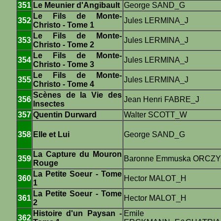
351
Le Meunier d'Angibault
George SAND_G
Le Fils de Monte-
352
Jules LERMINA_J
Christo - Tome 1
Le Fils de Monte-
353
Jules LERMINA_J
Christo - Tome 2
Le Fils de Monte-
354
Jules LERMINA_J
Christo - Tome 3
Le Fils de Monte-
355
Jules LERMINA_J
Christo - Tome 4
Scènes de la Vie des
356
Jean Henri FABRE_J
Insectes
357
Quentin Durward
Walter SCOTT_W
358
Elle et Lui
George SAND_G
La Capture du Mouron
359
Baronne Emmuska ORCZ
Rouge
La Petite Soeur - Tome
360
Hector MALOT_H
1
La Petite Soeur - Tome
361
Hector MALOT_H
2
Histoire d'un Paysan -
Emile
362