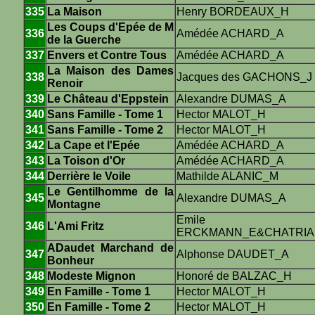
335
La Maison
Henry BORDEAUX_H
Les Coups d'Epée de M
336
Amédée ACHARD_A
de la Guerche
337
Envers et Contre Tous
Amédée ACHARD_A
La Maison des Dames
338
Jacques des GACHONS_J
Renoir
339
Le Château d'Eppstein
Alexandre DUMAS_A
340
Sans Famille - Tome 1
Hector MALOT_H
341
Sans Famille - Tome 2
Hector MALOT_H
342
La Cape et l'Epée
Amédée ACHARD_A
343
La Toison d'Or
Amédée ACHARD_A
344
Derrière le Voile
Mathilde ALANIC_M
Le Gentilhomme de la
345
Alexandre DUMAS_A
Montagne
Emile
346
L'Ami Fritz
ERCKMANN_E&CHATRIA
ADaudet Marchand de
347
Alphonse DAUDET_A
Bonheur
348
Modeste Mignon
Honoré de BALZAC_H
349
En Famille - Tome 1
Hector MALOT_H
350
En Famille - Tome 2
Hector MALOT_H