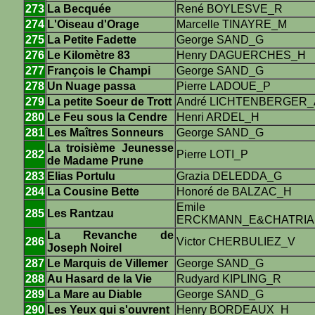
273
La Becquée
René BOYLESVE_R
274
L'Oiseau d'Orage
Marcelle TINAYRE_M
275
La Petite Fadette
George SAND_G
276
Le Kilomètre 83
Henry DAGUERCHES_H
277
François le Champi
George SAND_G
278
Un Nuage passa
Pierre LADOUE_P
279
La petite Soeur de Trott
André LICHTENBERGER_
280
Le Feu sous la Cendre
Henri ARDEL_H
281
Les Maîtres Sonneurs
George SAND_G
La troisième Jeunesse
282
Pierre LOTI_P
de Madame Prune
283
Elias Portulu
Grazia DELEDDA_G
284
La Cousine Bette
Honoré de BALZAC_H
Emile
285
Les Rantzau
ERCKMANN_E&CHATRIA
La Revanche de
286
Victor CHERBULIEZ_V
Joseph Noirel
287
Le Marquis de Villemer
George SAND_G
288
Au Hasard de la Vie
Rudyard KIPLING_R
289
La Mare au Diable
George SAND_G
290
Les Yeux qui s'ouvrent
Henry BORDEAUX_H