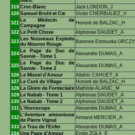
blanc
319
Croc-Blanc
Jack LONDON_J
320
Samuel Brohl et Cie
Victor CHERBULIEZ_V
Le Médecin de
321
Honoré de BALZAC_H
Campagne
322
Le Petit Chose
Alphonse DAUDET_A
Les Nouveaux Exploits
323
Baronne Emmuska ORCZ
du Mouron Rouge
Le Page du Duc de
324
Alexandre DUMAS_A
Savoie - Tome 1
Le Page du Duc de
325
Alexandre DUMAS_A
Savoie - Tome 2
326
Le Missel d'Amour
Albéric CAHUET_A
327
Le Curé de Village
Honoré de BALZAC_H
328
La Gloire de Fonteclaire
Mathilde ALANIC_M
329
Le Nabab - Tome 1
Alphonse DAUDET_A
330
Le Nabab - Tome 2
Alphonse DAUDET_A
331
L'Horoscope
Alexandre DUMAS_A
L'Aventure amoureuse
332
Armand MERCIER_A
de Pierre Vignal
333
Le Trou de l'Enfer
Alexandre DUMAS_A
334
Une Page d'Amour
Emile ZOLA_E