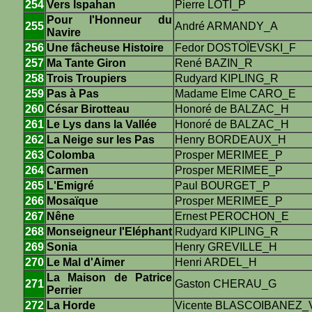
254
Vers Ispahan
Pierre LOTI_P
Pour l'Honneur du
255
André ARMANDY_A
Navire
256
Une fâcheuse Histoire
Fedor DOSTOÏEVSKI_F
257
Ma Tante Giron
René BAZIN_R
258
Trois Troupiers
Rudyard KIPLING_R
259
Pas à Pas
Madame Elme CARO_E
260
César Birotteau
Honoré de BALZAC_H
261
Le Lys dans la Vallée
Honoré de BALZAC_H
262
La Neige sur les Pas
Henry BORDEAUX_H
263
Colomba
Prosper MERIMEE_P
264
Carmen
Prosper MERIMEE_P
265
L'Emigré
Paul BOURGET_P
266
Mosaïque
Prosper MERIMEE_P
267
Nêne
Ernest PEROCHON_E
268
Monseigneur l'Eléphant
Rudyard KIPLING_R
269
Sonia
Henry GREVILLE_H
270
Le Mal d'Aimer
Henri ARDEL_H
La Maison de Patrice
271
Gaston CHERAU_G
Perrier
272
La Horde
Vicente BLASCOIBANEZ_