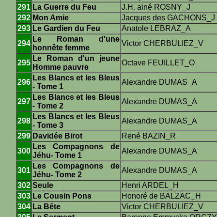
291
La Guerre du Feu
J.H. ainé ROSNY_J
292
Mon Amie
Jacques des GACHONS_J
293
Le Gardien du Feu
Anatole LEBRAZ_A
Le Roman d'une
294
Victor CHERBULIEZ_V
honnête femme
Le Roman d'un jeune
295
Octave FEUILLET_O
Homme pauvre
Les Blancs et les Bleus
296
Alexandre DUMAS_A
- Tome 1
Les Blancs et les Bleus
297
Alexandre DUMAS_A
- Tome 2
Les Blancs et les Bleus
298
Alexandre DUMAS_A
- Tome 3
299
Davidée Birot
René BAZIN_R
Les Compagnons de
300
Alexandre DUMAS_A
Jéhu- Tome 1
Les Compagnons de
301
Alexandre DUMAS_A
Jéhu- Tome 2
302
Seule
Henri ARDEL_H
303
Le Cousin Pons
Honoré de BALZAC_H
304
La Bête
Victor CHERBULIEZ_V