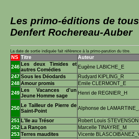
Les primo-éditions de tous
Denfert Rochereau-Auber
La date de sortie indiquée fait référence à la primo-parution du titre.
NS
Titre
Auteur
Les deux Timides et
246
Eugène LABICHE_E
autres Comédies
247
Sous les Déodards
Rudyard KIPLING_R
248
Amour promis
Emile CLERMONT_E
Les Vacances d'un
249
Henri de REGNIER_H
Jeune Homme sage
Le Tailleur de Pierre de
250
Alphonse de LAMARTINE
Saint-Point
251
L'Ile au Trésor
Robert Louis STEVENSO
252
La Rançon
Marcelle TINAYRE_M
253
Terres maudites
Vicente BLASCOIBANEZ_