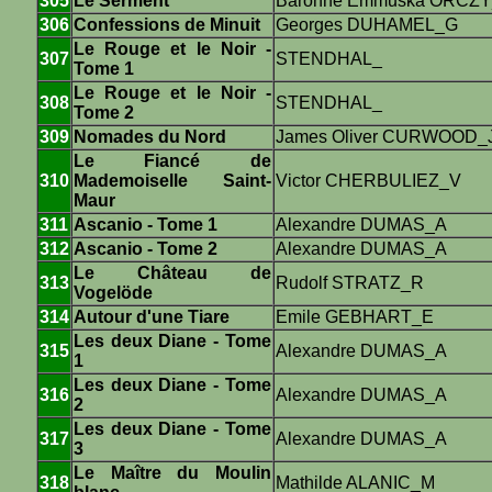
305
Le Serment
Baronne Emmuska ORCZ
306
Confessions de Minuit
Georges DUHAMEL_G
Le Rouge et le Noir -
307
STENDHAL_
Tome 1
Le Rouge et le Noir -
308
STENDHAL_
Tome 2
309
Nomades du Nord
James Oliver CURWOOD_
Le Fiancé de
310
Mademoiselle Saint-
Victor CHERBULIEZ_V
Maur
311
Ascanio - Tome 1
Alexandre DUMAS_A
312
Ascanio - Tome 2
Alexandre DUMAS_A
Le Château de
313
Rudolf STRATZ_R
Vogelöde
314
Autour d'une Tiare
Emile GEBHART_E
Les deux Diane - Tome
315
Alexandre DUMAS_A
1
Les deux Diane - Tome
316
Alexandre DUMAS_A
2
Les deux Diane - Tome
317
Alexandre DUMAS_A
3
Le Maître du Moulin
318
Mathilde ALANIC_M