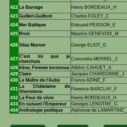
422
Le Barrage
Henry BORDEAUX_H
423
Guilleri-Guilloré
Charles FOLEY_C
424
Mer Baltique
Edouard PEISSON_E
425
Rroü
Maurice GENEVOIX_M
426
Silas Marner
George ELIOT_G
C'est toi que je
427
Concordia MERREL_C
cherchais
428
Irène, Femme inconnue
Albéric CAHUET_A
429
Claire
Jacques CHARDONNE_J
430
Le Maître de l'Aube
France ADINE_F
La Châtelaine de
431
Florence BARCLAY_F
Shenstone
432
La Peur de vivre
Henry BORDEAUX_H
433
En suivant l'Empereur
Georges LENOTRE_G
434
Anthologie poétique
Alphonse de LAMARTINE