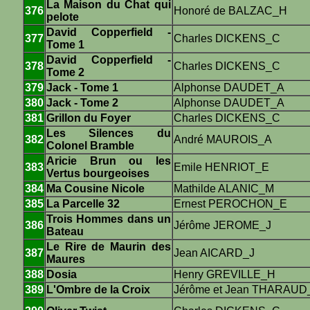
La Maison du Chat qui
376
Honoré de BALZAC_H
pelote
David Copperfield -
377
Charles DICKENS_C
Tome 1
David Copperfield -
378
Charles DICKENS_C
Tome 2
379
Jack - Tome 1
Alphonse DAUDET_A
380
Jack - Tome 2
Alphonse DAUDET_A
381
Grillon du Foyer
Charles DICKENS_C
Les Silences du
382
André MAUROIS_A
Colonel Bramble
Aricie Brun ou les
383
Emile HENRIOT_E
Vertus bourgeoises
384
Ma Cousine Nicole
Mathilde ALANIC_M
385
La Parcelle 32
Ernest PEROCHON_E
Trois Hommes dans un
386
Jérôme JEROME_J
Bateau
Le Rire de Maurin des
387
Jean AICARD_J
Maures
388
Dosia
Henry GREVILLE_H
389
L'Ombre de la Croix
Jérôme et Jean THARAUD