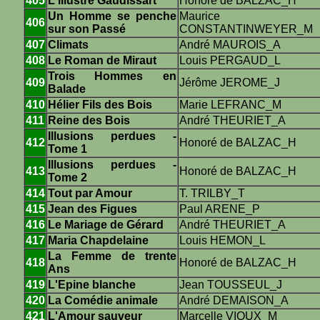
405
L'illustre Gaudissart
Honoré de BALZAC_H
Un Homme se penche
Maurice
406
sur son Passé
CONSTANTINWEYER_M
407
Climats
André MAUROIS_A
408
Le Roman de Miraut
Louis PERGAUD_L
Trois Hommes en
409
Jérôme JEROME_J
Balade
410
Hélier Fils des Bois
Marie LEFRANC_M
411
Reine des Bois
André THEURIET_A
Illusions perdues -
412
Honoré de BALZAC_H
Tome 1
Illusions perdues -
413
Honoré de BALZAC_H
Tome 2
414
Tout par Amour
T. TRILBY_T
415
Jean des Figues
Paul ARENE_P
416
Le Mariage de Gérard
André THEURIET_A
417
Maria Chapdelaine
Louis HEMON_L
La Femme de trente
418
Honoré de BALZAC_H
Ans
419
L'Epine blanche
Jean TOUSSEUL_J
420
La Comédie animale
André DEMAISON_A
421
L'Amour sauveur
Marcelle VIOUX_M