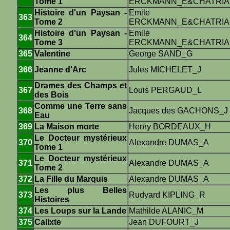
Tome 1
ERCKMANN_E&CHATRIA
Histoire d'un Paysan -
Emile
363
Tome 2
ERCKMANN_E&CHATRIA
Histoire d'un Paysan -
Emile
364
Tome 3
ERCKMANN_E&CHATRIA
365
Valentine
George SAND_G
366
Jeanne d'Arc
Jules MICHELET_J
Drames des Champs et
367
Louis PERGAUD_L
des Bois
Comme une Terre sans
368
Jacques des GACHONS_J
Eau
369
La Maison morte
Henry BORDEAUX_H
Le Docteur mystérieux
370
Alexandre DUMAS_A
Tome 1
Le Docteur mystérieux
371
Alexandre DUMAS_A
Tome 2
372
La Fille du Marquis
Alexandre DUMAS_A
Les plus Belles
373
Rudyard KIPLING_R
Histoires
374
Les Loups sur la Lande
Mathilde ALANIC_M
375
Calixte
Jean DUFOURT_J