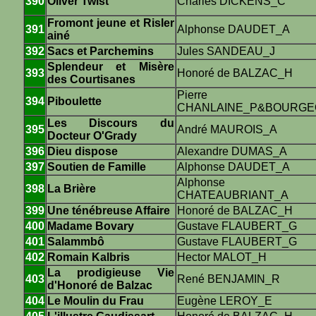
390
Oliver Twist
Charles DICKENS_C
Fromont jeune et Risler
391
Alphonse DAUDET_A
ainé
392
Sacs et Parchemins
Jules SANDEAU_J
Splendeur et Misère
393
Honoré de BALZAC_H
des Courtisanes
Pierre
394
Piboulette
CHANLAINE_P&BOURGE
Les Discours du
395
André MAUROIS_A
Docteur O'Grady
396
Dieu dispose
Alexandre DUMAS_A
397
Soutien de Famille
Alphonse DAUDET_A
Alphonse
398
La Brière
CHATEAUBRIANT_A
399
Une ténébreuse Affaire
Honoré de BALZAC_H
400
Madame Bovary
Gustave FLAUBERT_G
401
Salammbô
Gustave FLAUBERT_G
402
Romain Kalbris
Hector MALOT_H
La prodigieuse Vie
403
René BENJAMIN_R
d'Honoré de Balzac
404
Le Moulin du Frau
Eugène LEROY_E