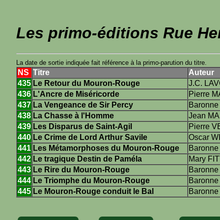
Les primo-éditions Rue He
La date de sortie indiquée fait référence à la primo-parution du titre.
NS
Titre
Auteur
435
Le Retour du Mouron-Rouge
J.C. LA
436
L'Ancre de Miséricorde
Pierre
437
La Vengeance de Sir Percy
Baronn
438
La Chasse à l'Homme
Jean M
439
Les Disparus de Saint-Agil
Pierre 
440
Le Crime de Lord Arthur Savile
Oscar W
441
Les Métamorphoses du Mouron-Rouge
Baronn
442
Le tragique Destin de Paméla
Mary FI
443
Le Rire du Mouron-Rouge
Baronn
444
Le Triomphe du Mouron-Rouge
Baronn
445
Le Mouron-Rouge conduit le Bal
Baronn