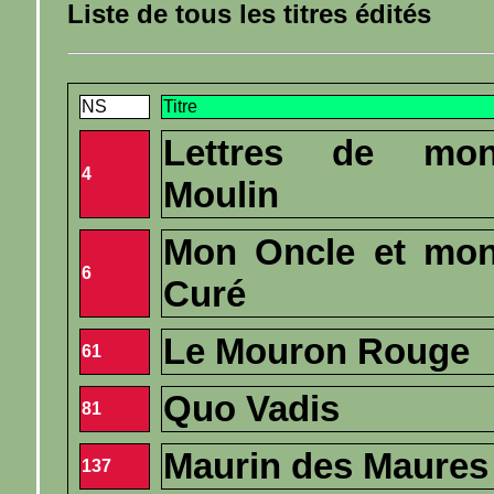
Liste de tous les titres édités
NS
Titre
Lettres de mo
4
Moulin
Mon Oncle et mo
6
Curé
Le Mouron Rouge
61
Quo Vadis
81
Maurin des Maures
137