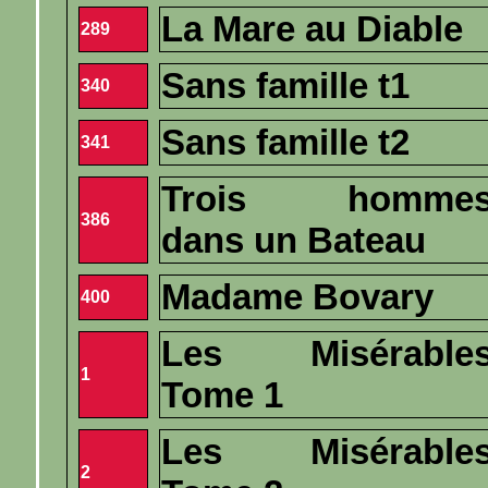
La Mare au Diable
289
Sans famille t1
340
Sans famille t2
341
Trois homme
386
dans un Bateau
Madame Bovary
400
Les Misérable
1
Tome 1
Les Misérable
2