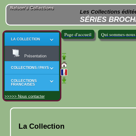
Les Collections édité
SÉRIES BROCH
Page d'accueil
Qui sommes-nous
LA COLLECTION
Présentation
COLLECTIONS / PAYS
COLLECTIONS
FRANCAISES
>>>>> Nous contacter
La Collection