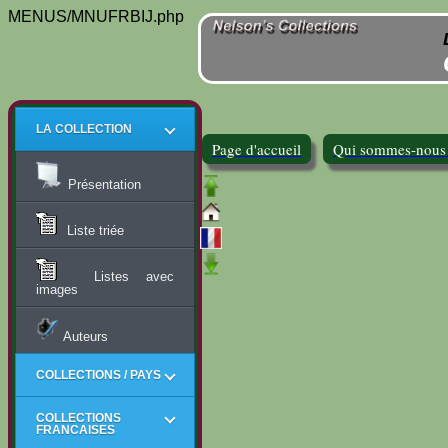
MENUS/MNUFRBIJ.php
LA COLLECTION
Page d'accueil
Qui sommes-nous
Présentation
Liste triée
Listes avec
images
Auteurs
COLLECTIONS / PAYS
COLLECTIONS
FRANCAISES