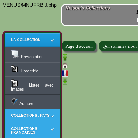
MENUS/MNUFRBIJ.php
LA COLLECTION
Page d'accueil
Qui sommes-nous
Présentation
Liste triée
Listes avec
images
Auteurs
COLLECTIONS / PAYS
COLLECTIONS
FRANCAISES