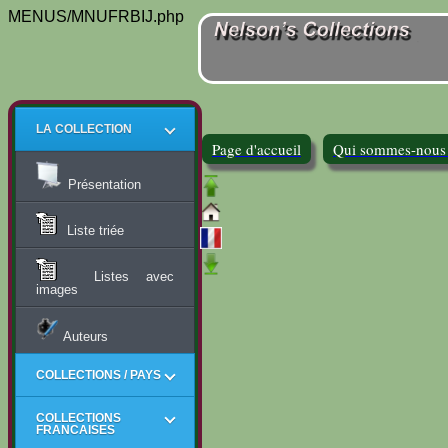
MENUS/MNUFRBIJ.php
LA COLLECTION
Page d'accueil
Qui sommes-nous
Présentation
Liste triée
Listes avec
images
Auteurs
COLLECTIONS / PAYS
COLLECTIONS
FRANCAISES