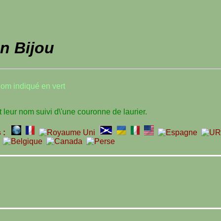
on Bijou
nom indiqué en vert
leur nom suivi d\'une couronne de laurier.
s :