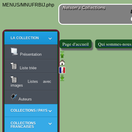
MENUS/MNUFRBIJ.php
LA COLLECTION
Page d'accueil
Qui sommes-nous
Présentation
Liste triée
Listes avec
images
Auteurs
COLLECTIONS / PAYS
COLLECTIONS
FRANCAISES