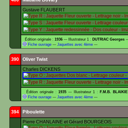
Gustave FLAUBERT
Édition originale :
1936
--- Illustrateur 1 :
DUTRIAC Georges
-
Fiche ouvrage
---
Jaquettes avec 4ème
---
390
Oliver Twist
Charles DICKENS
Édition originale :
1935
--- Illustrateur 1 :
F.M.B. BLAIKI
Fiche ouvrage
---
Jaquettes avec 4ème
---
394
Piboulette
Pierre CHANLAINE et Gérard BOURGEOIS