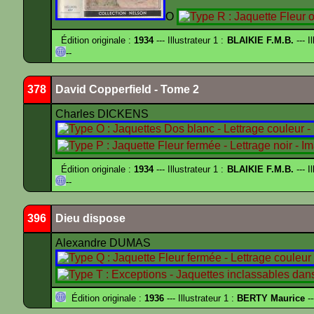
O
Édition originale :
1934
--- Illustrateur 1 :
BLAIKIE F.M.B.
--- I
--
378
David Copperfield - Tome 2
Charles DICKENS
Édition originale :
1934
--- Illustrateur 1 :
BLAIKIE F.M.B.
--- I
--
396
Dieu dispose
Alexandre DUMAS
Édition originale :
1936
--- Illustrateur 1 :
BERTY Maurice
--