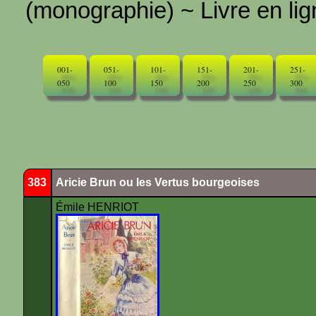
(monographie) ~ Livre en ligne
001-
051-
101-
151-
201-
251-
050
100
150
200
250
300
383
Aricie Brun ou les Vertus bourgeoises
Émile HENRIOT