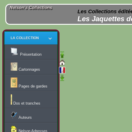
Les Collections édité
Les Jaquettes d
LA COLLECTION
Présentation
Cartonnages
Pages de gardes
Dos et tranches
Auteurs
Nelson Adresses