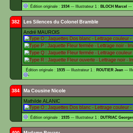
Édition originale :
1934
--- Illustrateur 1 :
BLOCH Marcel
---
382
Les Silences du Colonel Bramble
André MAUROIS
Édition originale :
1935
--- Illustrateur 1 :
ROUTIER Jean
--- Il
-
384
Ma Cousine Nicole
Mathilde ALANIC
Édition originale :
1935
--- Illustrateur 1 :
DUTRIAC George
400
Madame Bovary