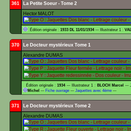
361
La Petite Soeur - Tome 2
Hector MALOT
Édition originale :
1933 DL 11/01/1934
--- Illustrateur 1 :
VA
370
Le Docteur mystérieux Tome 1
Alexandre DUMAS
Édition originale :
1934
--- Illustrateur 1 :
BLOCH Marcel
--- 
Michel
---
Fiche ouvrage
---
Jaquettes avec 4ème
---
371
Le Docteur mystérieux Tome 2
Alexandre DUMAS