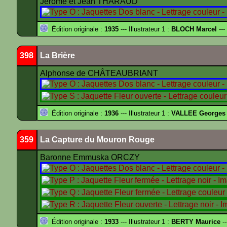
Jérôme et Jean THARAUD
Édition originale :
1935
--- Illustrateur 1 :
BLOCH Marcel
---
398
La Brière
Alphonse de CHÂTEAUBRIANT
Édition originale :
1936
--- Illustrateur 1 :
VALLEE Georges
359
La Capture du Mouron Rouge
Baronne Emmuska ORCZY
Édition originale :
1933
--- Illustrateur 1 :
BERTY Maurice
--