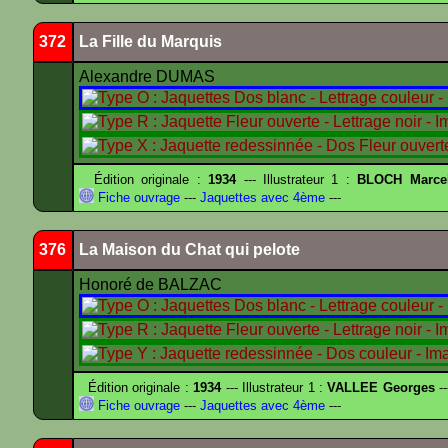
372
La Fille du Marquis
Alexandre DUMAS
Édition originale :
1934
--- Illustrateur 1 :
BLOCH Marce
Fiche ouvrage
---
Jaquettes avec 4ème
---
376
La Maison du Chat qui pelote
Honoré de BALZAC
Édition originale :
1934
--- Illustrateur 1 :
VALLEE Georges
--
Fiche ouvrage
---
Jaquettes avec 4ème
---