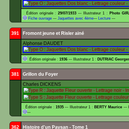
Édition originale :
29/07/1933
--- Illustrateur 1 :
Photo GIR
Fiche ouvrage
---
Jaquettes avec 4ème
---
Lecture
---
391
Fromont jeune et Risler ainé
Alphonse DAUDET
Édition originale :
1936
--- Illustrateur 1 :
DUTRIAC George
381
Grillon du Foyer
Charles DICKENS
Édition originale :
1935
--- Illustrateur 1 :
BERTY Maurice
--- 
---
362
Histoire d'un Paysan - Tome 1