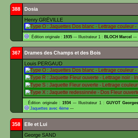
388
Dosia
Henry GRÉVILLE
Édition originale :
1935
--- Illustrateur 1 :
BLOCH Marcel
---
367
Drames des Champs et des Bois
Louis PERGAUD
Édition originale :
1934
--- Illustrateur 1 :
GUYOT Georges
Jaquettes avec 4ème
---
358
Elle et Lui
George SAND