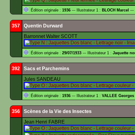
Édition originale :
1936
--- Illustrateur 1 :
BLOCH Marcel
---
357
Quentin Durward
Barronnet Walter SCOTT
Édition originale :
29/07/1933
--- Illustrateur 1 :
Jaquette no
392
Sacs et Parchemins
Jules SANDEAU
Édition originale :
1936
--- Illustrateur 1 :
VALLEE Georges
356
Scènes de la Vie des Insectes
Jean Henri FABRE