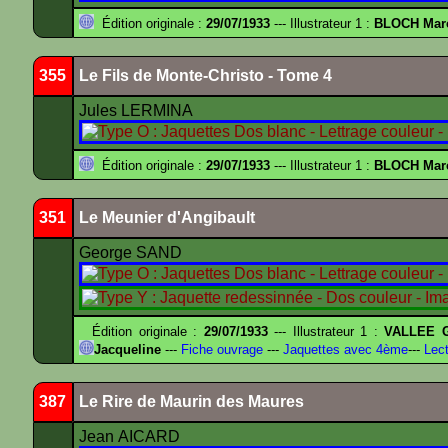
Édition originale :
29/07/1933
--- Illustrateur 1 :
BLOCH Mar
355
Le Fils de Monte-Christo - Tome 4
Jules LERMINA
Édition originale :
29/07/1933
--- Illustrateur 1 :
BLOCH Mar
351
Le Meunier d'Angibault
George SAND
Édition originale :
29/07/1933
--- Illustrateur 1 :
VALLEE G
Jacqueline
---
Fiche ouvrage
---
Jaquettes avec 4ème
---
Lect
387
Le Rire de Maurin des Maures
Jean AICARD