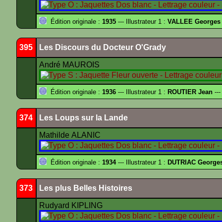
Édition originale :
1935
--- Illustrateur 1 :
VALLEE Georges
395
Les Discours du Docteur O'Grady
André MAUROIS
Édition originale :
1936
--- Illustrateur 1 :
ROUTIER Jean
---
374
Les Loups sur la Lande
Mathilde ALANIC
Édition originale :
1934
--- Illustrateur 1 :
DUTRIAC George
373
Les plus Belles Histoires
Rudyard KIPLING