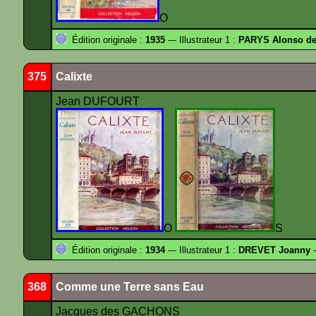
O
Édition originale :
1935
--- Illustrateur 1 :
PARYS Alonso d
375
Calixte
Jean DUFOURT
O
S
Édition originale :
1934
--- Illustrateur 1 :
DREVET Joanny
-
368
Comme une Terre sans Eau
Jacques des GACHONS