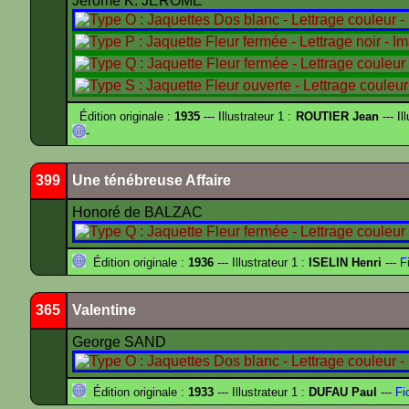
Jerome K. JEROME
Édition originale :
1935
--- Illustrateur 1 :
ROUTIER Jean
--- Il
-
399
Une ténébreuse Affaire
Honoré de BALZAC
Édition originale :
1936
--- Illustrateur 1 :
ISELIN Henri
---
Fi
365
Valentine
George SAND
Édition originale :
1933
--- Illustrateur 1 :
DUFAU Paul
---
Fi