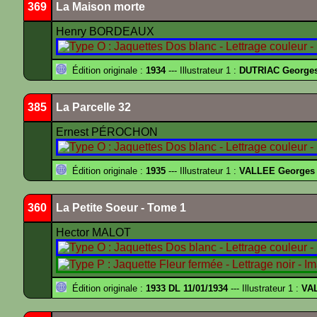
369
La Maison morte
Henry BORDEAUX
Édition originale :
1934
--- Illustrateur 1 :
DUTRIAC George
385
La Parcelle 32
Ernest PÉROCHON
Édition originale :
1935
--- Illustrateur 1 :
VALLEE Georges
360
La Petite Soeur - Tome 1
Hector MALOT
Édition originale :
1933 DL 11/01/1934
--- Illustrateur 1 :
VA