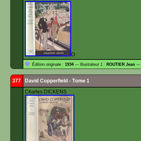
O
Édition originale :
1934
--- Illustrateur 1 :
ROUTIER Jean
---
377
David Copperfield - Tome 1
Charles DICKENS