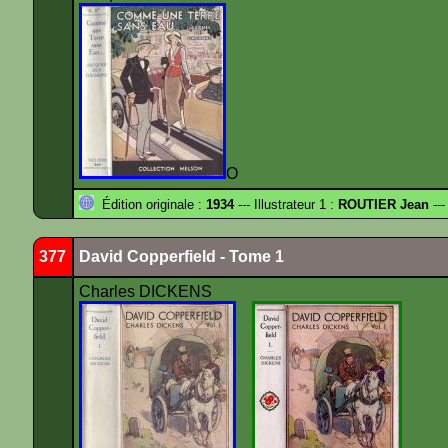
O
Édition originale :
1934
--- Illustrateur 1 :
ROUTIER Jean
---
377
David Copperfield - Tome 1
Charles DICKENS