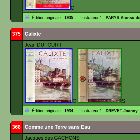
O
Édition originale :
1935
--- Illustrateur 1 :
PARYS Alonso d
375
Calixte
Jean DUFOURT
O
S
Édition originale :
1934
--- Illustrateur 1 :
DREVET Joanny
-
368
Comme une Terre sans Eau
Jacques des GACHONS