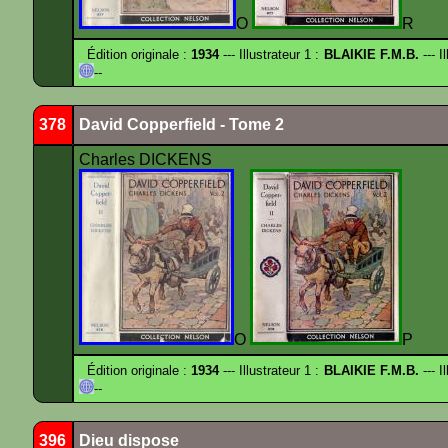
O
R
Édition originale :
1934
--- Illustrateur 1 :
BLAIKIE F.M.B.
--- I
--
378
David Copperfield - Tome 2
Charles DICKENS
O
P
Édition originale :
1934
--- Illustrateur 1 :
BLAIKIE F.M.B.
--- I
--
396
Dieu dispose