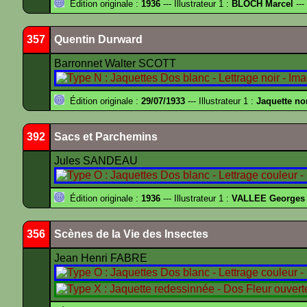
Édition originale :
1936
--- Illustrateur 1 :
BLOCH Marcel
---
357
Quentin Durward
Barronnet Walter SCOTT
Édition originale :
29/07/1933
--- Illustrateur 1 :
Jaquette no
392
Sacs et Parchemins
Jules SANDEAU
Édition originale :
1936
--- Illustrateur 1 :
VALLEE Georges
356
Scènes de la Vie des Insectes
Jean Henri FABRE