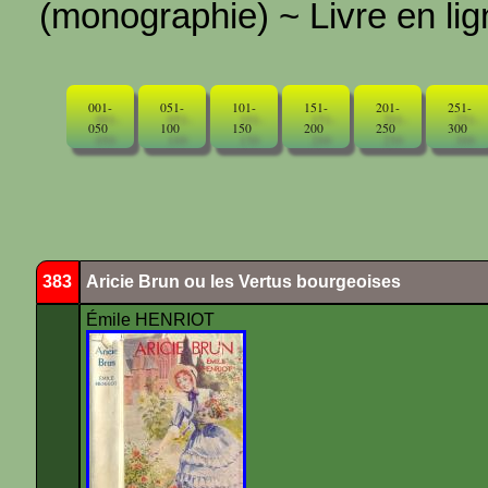
(monographie) ~ Livre en ligne
001-
051-
101-
151-
201-
251-
050
100
150
200
250
300
383
Aricie Brun ou les Vertus bourgeoises
Émile HENRIOT