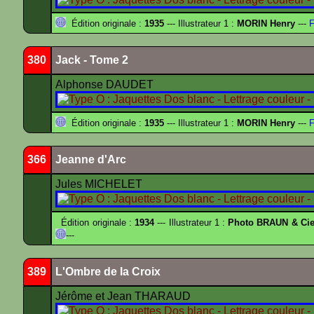
Édition originale :
1935
--- Illustrateur 1 :
MORIN Henry
---
F
380
Jack - Tome 2
Alphonse DAUDET
Édition originale :
1935
--- Illustrateur 1 :
MORIN Henry
---
F
366
Jeanne d'Arc
Jules MICHELET
Édition originale :
1934
--- Illustrateur 1 :
Photo BRAUN & Cie
---
389
L'Ombre de la Croix
Jérôme et Jean THARAUD