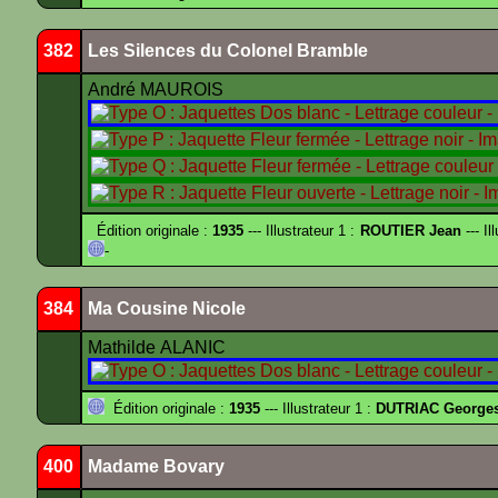
382
Les Silences du Colonel Bramble
André MAUROIS
Édition originale :
1935
--- Illustrateur 1 :
ROUTIER Jean
--- Il
-
384
Ma Cousine Nicole
Mathilde ALANIC
Édition originale :
1935
--- Illustrateur 1 :
DUTRIAC George
400
Madame Bovary