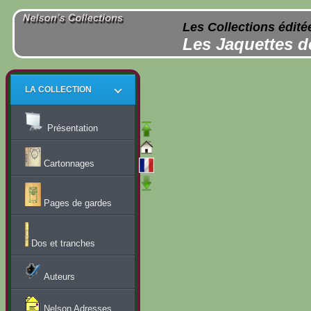
Les Collections édité
Les Jaquettes d
LA COLLECTION
Présentation
Cartonnages
Pages de gardes
Dos et tranches
Auteurs
Nelson Adresses