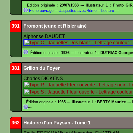
Édition originale :
29/07/1933
--- Illustrateur 1 :
Photo GIR
Fiche ouvrage
---
Jaquettes avec 4ème
---
Lecture
---
391
Fromont jeune et Risler ainé
Alphonse DAUDET
Édition originale :
1936
--- Illustrateur 1 :
DUTRIAC George
381
Grillon du Foyer
Charles DICKENS
Édition originale :
1935
--- Illustrateur 1 :
BERTY Maurice
--- 
---
362
Histoire d'un Paysan - Tome 1