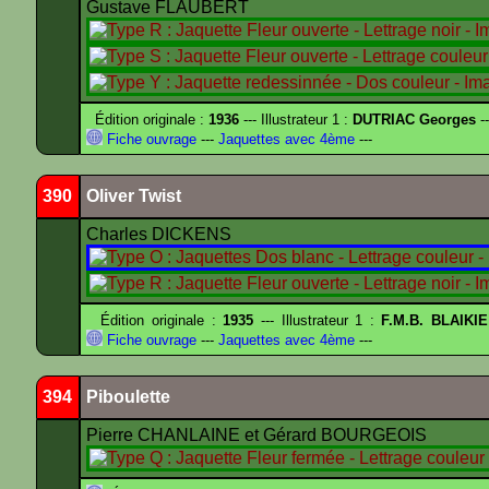
Gustave FLAUBERT
Édition originale :
1936
--- Illustrateur 1 :
DUTRIAC Georges
-
Fiche ouvrage
---
Jaquettes avec 4ème
---
390
Oliver Twist
Charles DICKENS
Édition originale :
1935
--- Illustrateur 1 :
F.M.B. BLAIKI
Fiche ouvrage
---
Jaquettes avec 4ème
---
394
Piboulette
Pierre CHANLAINE et Gérard BOURGEOIS