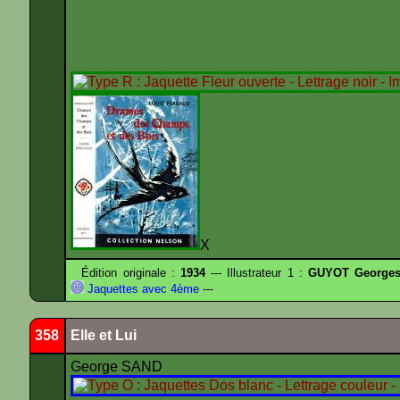
X
Édition originale :
1934
--- Illustrateur 1 :
GUYOT Georges
Jaquettes avec 4ème
---
358
Elle et Lui
George SAND