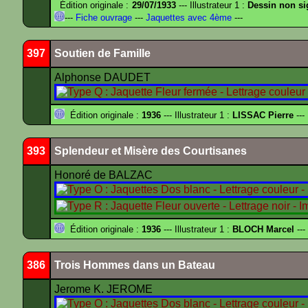
Édition originale :
29/07/1933
--- Illustrateur 1 :
Dessin non s
---
Fiche ouvrage
---
Jaquettes avec 4ème
---
397
Soutien de Famille
Alphonse DAUDET
Édition originale :
1936
--- Illustrateur 1 :
LISSAC Pierre
---
393
Splendeur et Misère des Courtisanes
Honoré de BALZAC
Édition originale :
1936
--- Illustrateur 1 :
BLOCH Marcel
---
386
Trois Hommes dans un Bateau
Jerome K. JEROME