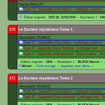
Hector MALOT
Édition originale :
1933 DL 11/01/1934
--- Illustrateur 1 :
VA
370
Le Docteur mystérieux Tome 1
Alexandre DUMAS
Édition originale :
1934
--- Illustrateur 1 :
BLOCH Marcel
--- 
Michel
---
Fiche ouvrage
---
Jaquettes avec 4ème
---
371
Le Docteur mystérieux Tome 2
Alexandre DUMAS
Édition originale :
1934
--- Illustrateur 1 :
BLOCH Marcel
--- 