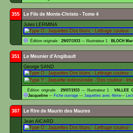
355
Le Fils de Monte-Christo - Tome 4
Jules LERMINA
Édition originale :
29/07/1933
--- Illustrateur 1 :
BLOCH Mar
351
Le Meunier d'Angibault
George SAND
Édition originale :
29/07/1933
--- Illustrateur 1 :
VALLEE G
Jacqueline
---
Fiche ouvrage
---
Jaquettes avec 4ème
---
Lect
387
Le Rire de Maurin des Maures
Jean AICARD