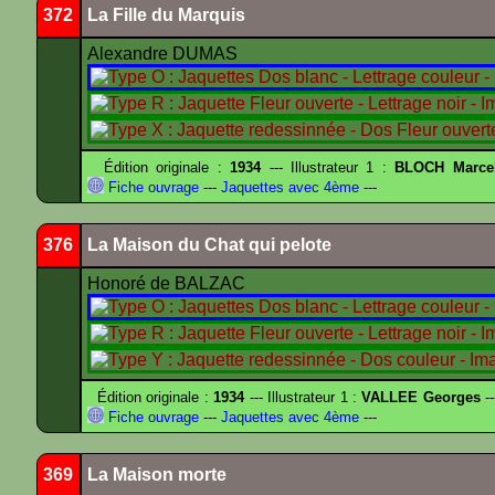
372
La Fille du Marquis
Alexandre DUMAS
Édition originale :
1934
--- Illustrateur 1 :
BLOCH Marce
Fiche ouvrage
---
Jaquettes avec 4ème
---
376
La Maison du Chat qui pelote
Honoré de BALZAC
Édition originale :
1934
--- Illustrateur 1 :
VALLEE Georges
--
Fiche ouvrage
---
Jaquettes avec 4ème
---
369
La Maison morte