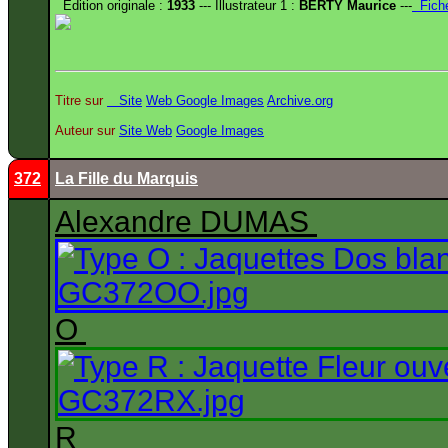
Édition originale :
1933
--- Illustrateur 1 :
BERTY Maurice
---
Fich
Titre sur
Site
Web
Google Images
Archive.org
Auteur sur
Site
Web
Google Images
372
La Fille du Marquis
Alexandre DUMAS
O
R