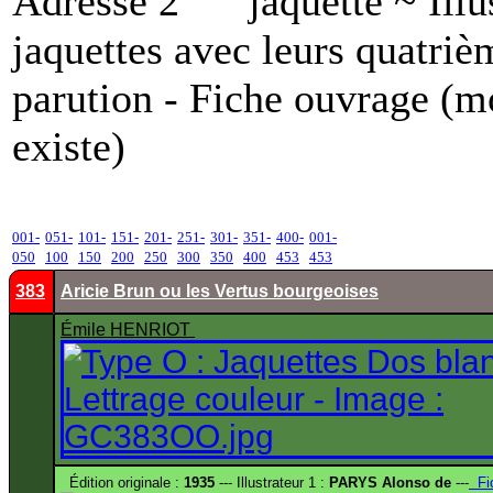
Adresse 2
jaquette ~ Illu
jaquettes avec leurs quatriè
parution - Fiche ouvrage (mo
existe)
001-
051-
101-
151-
201-
251-
301-
351-
400-
001-
050
100
150
200
250
300
350
400
453
453
383
Aricie Brun ou les Vertus bourgeoises
Émile HENRIOT
Édition originale :
1935
--- Illustrateur 1 :
PARYS Alonso de
---
Fi