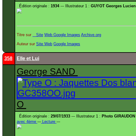
Édition originale :
1934
--- Illustrateur 1 :
GUYOT Georges Lucien
Titre sur
Site
Web
Google Images
Archive.org
Auteur sur
Site
Web
Google Images
358
Elle et Lui
George SAND
O
Édition originale :
29/07/1933
--- Illustrateur 1 :
Photo GIRAUDON 
avec 4ème
---
Lecture
---