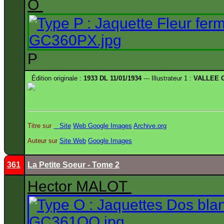
O
P
Édition originale :
1933 DL 11/01/1934
--- Illustrateur 1 :
VALLEE 
Titre sur
Site
Web
Google Images
Archive.org
Auteur sur
Site
Web
Google Images
361
La Petite Soeur - Tome 2
Hector MALOT