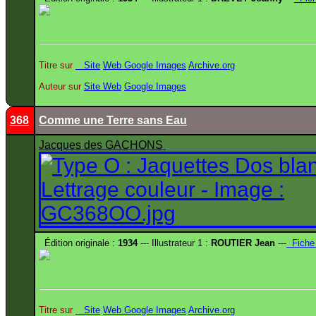
Titre sur
Site
Web
Google Images
Archive.org
Auteur sur
Site
Web
Google Images
368
Comme une Terre sans Eau
Jacques des GACHONS
Édition originale :
1934
--- Illustrateur 1 :
ROUTIER Jean
---
Fiche
Titre sur
Site
Web
Google Images
Archive.org