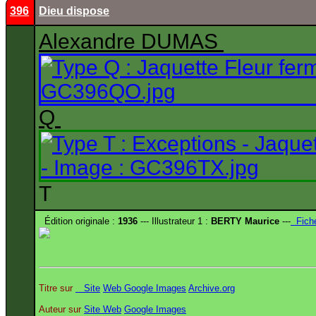
396
Dieu dispose
Alexandre DUMAS
Q
T
Édition originale :
1936
--- Illustrateur 1 :
BERTY Maurice
---
Fich
Titre sur
Site
Web
Google Images
Archive.org
Auteur sur
Site
Web
Google Images