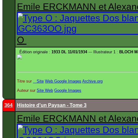
Emile ERCKMANN et Alexa
O
Édition originale :
1933 DL 11/01/1934
--- Illustrateur 1 :
BLOCH Ma
Titre sur
Site
Web
Google Images
Archive.org
Auteur sur
Site
Web
Google Images
364
Histoire d'un Paysan - Tome 3
Emile ERCKMANN et Alexa