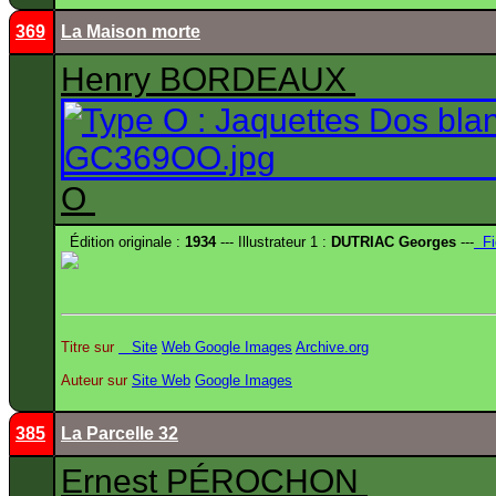
369
La Maison morte
Henry BORDEAUX
O
Édition originale :
1934
--- Illustrateur 1 :
DUTRIAC Georges
---
Fi
Titre sur
Site
Web
Google Images
Archive.org
Auteur sur
Site
Web
Google Images
385
La Parcelle 32
Ernest PÉROCHON