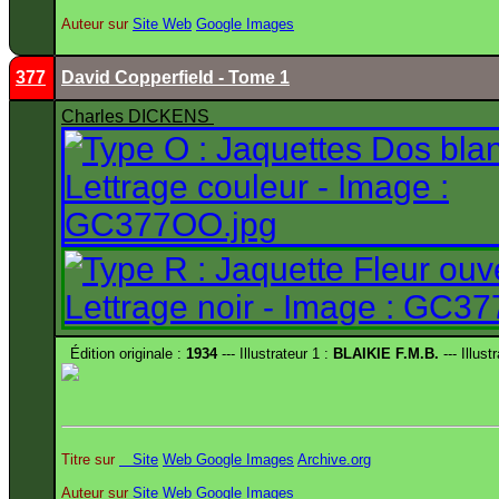
Auteur sur
Site
Web
Google Images
377
David Copperfield - Tome 1
Charles DICKENS
Édition originale :
1934
--- Illustrateur 1 :
BLAIKIE F.M.B.
--- Illust
Titre sur
Site
Web
Google Images
Archive.org
Auteur sur
Site
Web
Google Images