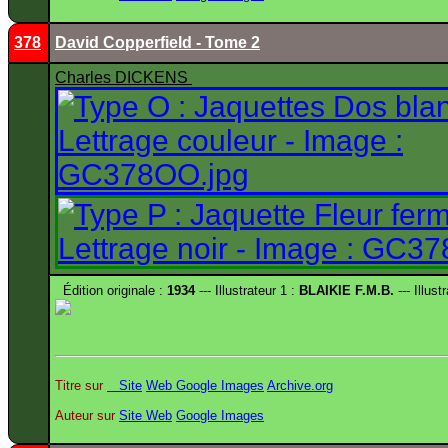
378
David Copperfield - Tome 2
Charles DICKENS
Édition originale :
1934
--- Illustrateur 1 :
BLAIKIE F.M.B.
--- Illust
Titre sur
Site
Web
Google Images
Archive.org
Auteur sur
Site
Web
Google Images