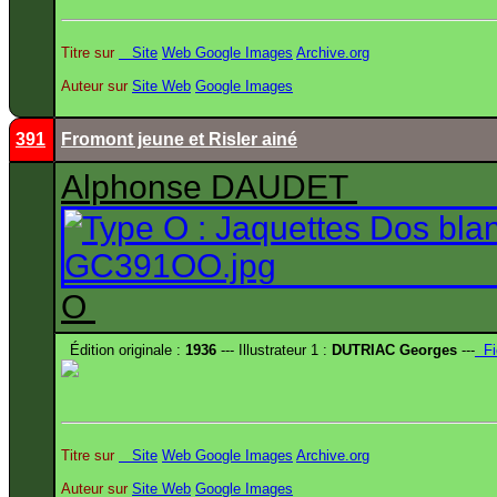
Titre sur
Site
Web
Google Images
Archive.org
Auteur sur
Site
Web
Google Images
391
Fromont jeune et Risler ainé
Alphonse DAUDET
O
Édition originale :
1936
--- Illustrateur 1 :
DUTRIAC Georges
---
Fi
Titre sur
Site
Web
Google Images
Archive.org
Auteur sur
Site
Web
Google Images