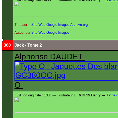
Titre sur
Site
Web
Google Images
Archive.org
Auteur sur
Site
Web
Google Images
380
Jack - Tome 2
Alphonse DAUDET
O
Édition originale :
1935
--- Illustrateur 1 :
MORIN Henry
---
Fiche 