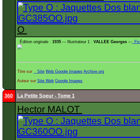
O
Édition originale :
1935
--- Illustrateur 1 :
VALLEE Georges
---
Fic
Titre sur
Site
Web
Google Images
Archive.org
Auteur sur
Site
Web
Google Images
360
La Petite Soeur - Tome 1
Hector MALOT