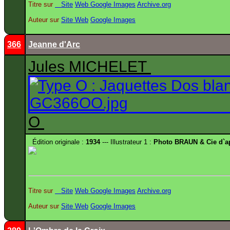
Titre sur
Site
Web
Google Images
Archive.org
Auteur sur
Site
Web
Google Images
366
Jeanne d'Arc
Jules MICHELET
O
Édition originale :
1934
--- Illustrateur 1 :
Photo BRAUN & Cie d`a
Titre sur
Site
Web
Google Images
Archive.org
Auteur sur
Site
Web
Google Images