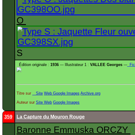
O
S
Édition originale :
1936
--- Illustrateur 1 :
VALLEE Georges
---
Fic
Titre sur
Site
Web
Google Images
Archive.org
Auteur sur
Site
Web
Google Images
359
La Capture du Mouron Rouge
Baronne Emmuska ORCZY