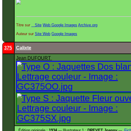
Titre sur
Site
Web
Google Images
Archive.org
Auteur sur
Site
Web
Google Images
375
Calixte
Jean DUFOURT
Édition originale :
1934
--- Illustrateur 1 :
DREVET Joanny
---
Fic