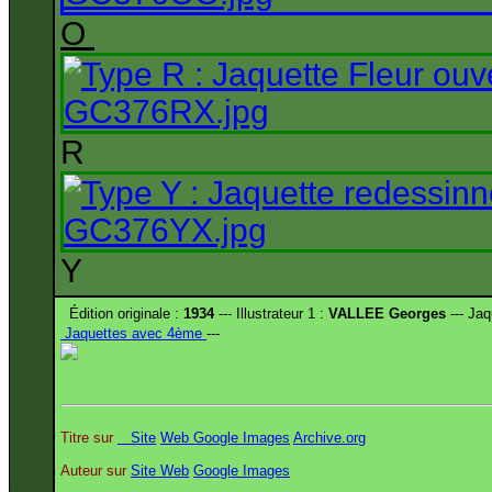
O
R
Y
Édition originale :
1934
--- Illustrateur 1 :
VALLEE Georges
--- Jaq
Jaquettes avec 4ème
---
Titre sur
Site
Web
Google Images
Archive.org
Auteur sur
Site
Web
Google Images