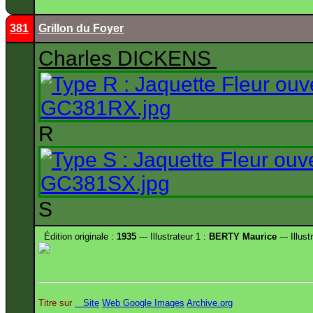
381
Grillon du Foyer
Charles DICKENS
R
S
Édition originale :
1935
--- Illustrateur 1 :
BERTY Maurice
--- Illust
Titre sur
Site
Web
Google Images
Archive.org