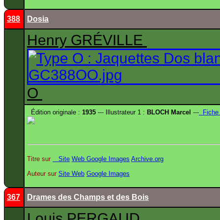
388
Dosia
Henry GRÉVILLE
O
Édition originale :
1935
--- Illustrateur 1 :
BLOCH Marcel
---
Fiche
Titre sur
Site
Web
Google Images
Archive.org
Auteur sur
Site
Web
Google Images
367
Drames des Champs et des Bois
Louis PERGAUD