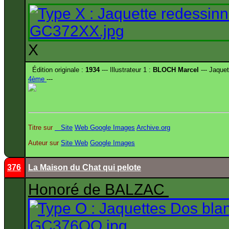
X
Édition originale :
1934
--- Illustrateur 1 :
BLOCH Marcel
--- Jaquet
4ème
---
Titre sur
Site
Web
Google Images
Archive.org
Auteur sur
Site
Web
Google Images
376
La Maison du Chat qui pelote
Honoré de BALZAC