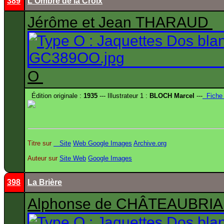
389
L'Ombre de la Croix
Jérôme et Jean THARAUD
O
Édition originale :
1935
--- Illustrateur 1 :
BLOCH Marcel
---
Fiche
Titre sur
Site
Web
Google Images
Archive.org
Auteur sur
Site
Web
Google Images
398
La Brière
Alphonse de CHÂTEAUBRI