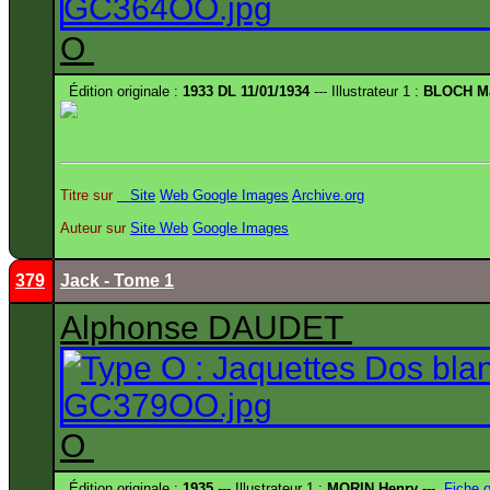
O
Édition originale :
1933 DL 11/01/1934
--- Illustrateur 1 :
BLOCH Ma
Titre sur
Site
Web
Google Images
Archive.org
Auteur sur
Site
Web
Google Images
379
Jack - Tome 1
Alphonse DAUDET
O
Édition originale :
1935
--- Illustrateur 1 :
MORIN Henry
---
Fiche 