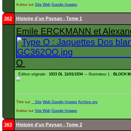
Auteur sur
Site
Web
Google Images
362
Histoire d'un Paysan - Tome 1
Emile ERCKMANN et Alexa
O
Édition originale :
1933 DL 11/01/1934
--- Illustrateur 1 :
BLOCH Ma
Titre sur
Site
Web
Google Images
Archive.org
Auteur sur
Site
Web
Google Images
363
Histoire d'un Paysan - Tome 2