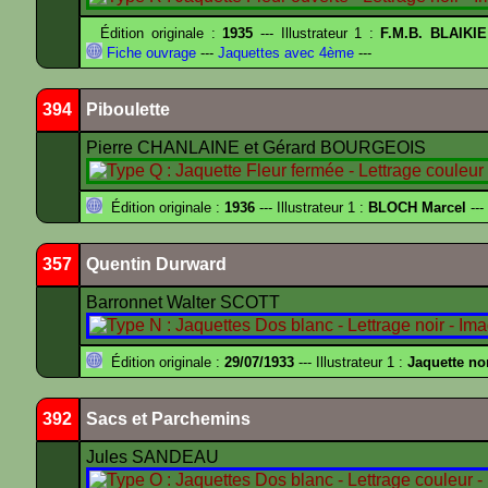
Édition originale :
1935
--- Illustrateur 1 :
F.M.B. BLAIKI
Fiche ouvrage
---
Jaquettes avec 4ème
---
394
Piboulette
Pierre CHANLAINE et Gérard BOURGEOIS
Édition originale :
1936
--- Illustrateur 1 :
BLOCH Marcel
---
357
Quentin Durward
Barronnet Walter SCOTT
Édition originale :
29/07/1933
--- Illustrateur 1 :
Jaquette no
392
Sacs et Parchemins
Jules SANDEAU