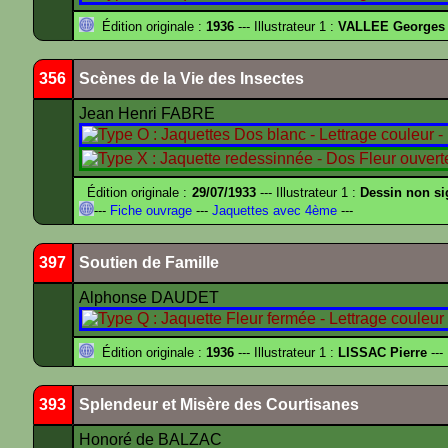
Édition originale :
1936
--- Illustrateur 1 :
VALLEE Georges
356
Scènes de la Vie des Insectes
Jean Henri FABRE
Édition originale :
29/07/1933
--- Illustrateur 1 :
Dessin non s
---
Fiche ouvrage
---
Jaquettes avec 4ème
---
397
Soutien de Famille
Alphonse DAUDET
Édition originale :
1936
--- Illustrateur 1 :
LISSAC Pierre
---
393
Splendeur et Misère des Courtisanes
Honoré de BALZAC