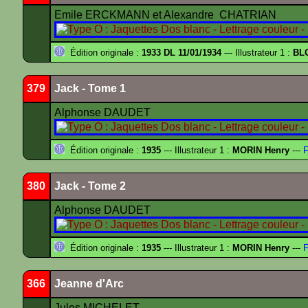
Emile ERCKMANN et Alexandre CHATRIAN
Édition originale :
1933 DL 11/01/1934
--- Illustrateur 1 :
BL
379
Jack - Tome 1
Alphonse DAUDET
Édition originale :
1935
--- Illustrateur 1 :
MORIN Henry
---
F
380
Jack - Tome 2
Alphonse DAUDET
Édition originale :
1935
--- Illustrateur 1 :
MORIN Henry
---
F
366
Jeanne d'Arc
Jules MICHELET