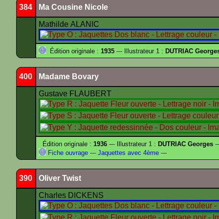
384
Ma Cousine Nicole
Mathilde ALANIC
Édition originale :
1935
--- Illustrateur 1 :
DUTRIAC George
400
Madame Bovary
Gustave FLAUBERT
Édition originale :
1936
--- Illustrateur 1 :
DUTRIAC Georges
-
Fiche ouvrage
---
Jaquettes avec 4ème
---
390
Oliver Twist
Charles DICKENS