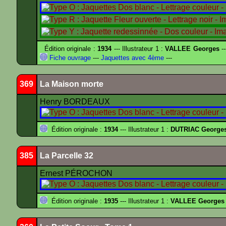
Édition originale :
1934
--- Illustrateur 1 :
VALLEE Georges
--
Fiche ouvrage
---
Jaquettes avec 4ème
---
369
La Maison morte
Henry BORDEAUX
Édition originale :
1934
--- Illustrateur 1 :
DUTRIAC George
385
La Parcelle 32
Ernest PÉROCHON
Édition originale :
1935
--- Illustrateur 1 :
VALLEE Georges