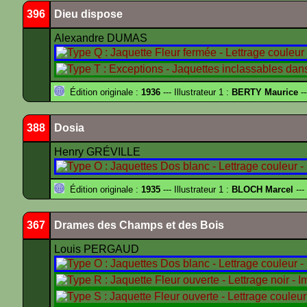
396
Dieu dispose
Alexandre DUMAS
Édition originale :
1936
--- Illustrateur 1 :
BERTY Maurice
--
388
Dosia
Henry GRÉVILLE
Édition originale :
1935
--- Illustrateur 1 :
BLOCH Marcel
---
367
Drames des Champs et des Bois
Louis PERGAUD