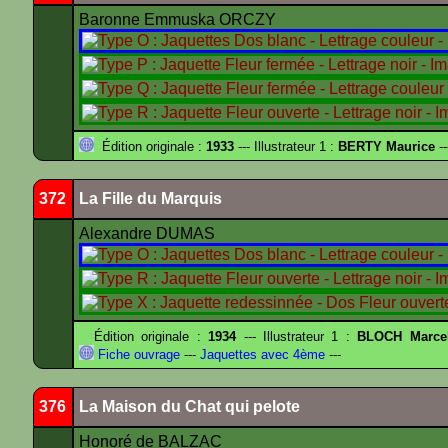
Baronne Emmuska ORCZY
Édition originale :
1933
--- Illustrateur 1 :
BERTY Maurice
--
372
La Fille du Marquis
Alexandre DUMAS
Édition originale :
1934
--- Illustrateur 1 :
BLOCH Marce
Fiche ouvrage
---
Jaquettes avec 4ème
---
376
La Maison du Chat qui pelote
Honoré de BALZAC