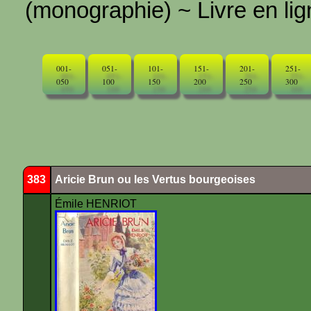
(monographie) ~ Livre en ligne
001-
051-
101-
151-
201-
251-
050
100
150
200
250
300
383
Aricie Brun ou les Vertus bourgeoises
Émile HENRIOT