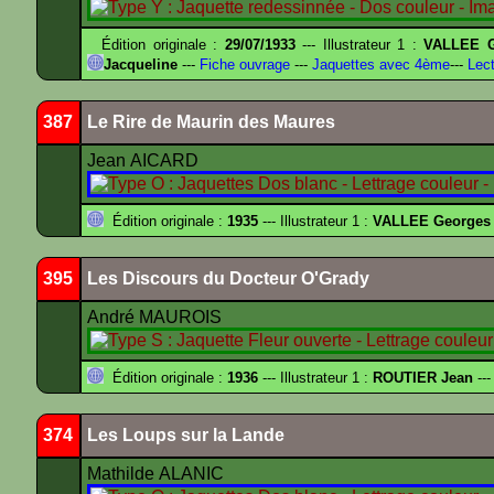
Édition originale :
29/07/1933
--- Illustrateur 1 :
VALLEE G
Jacqueline
---
Fiche ouvrage
---
Jaquettes avec 4ème
---
Lect
387
Le Rire de Maurin des Maures
Jean AICARD
Édition originale :
1935
--- Illustrateur 1 :
VALLEE Georges
395
Les Discours du Docteur O'Grady
André MAUROIS
Édition originale :
1936
--- Illustrateur 1 :
ROUTIER Jean
---
374
Les Loups sur la Lande
Mathilde ALANIC