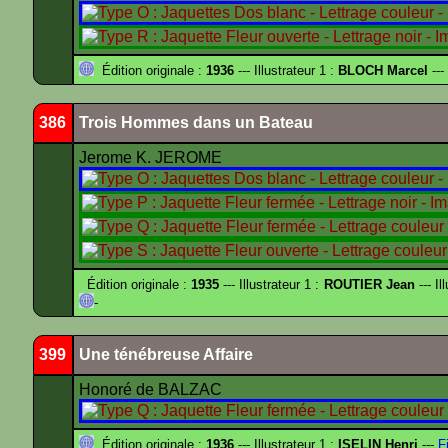
Édition originale :
1936
--- Illustrateur 1 :
BLOCH Marcel
---
386
Trois Hommes dans un Bateau
Jerome K. JEROME
Édition originale :
1935
--- Illustrateur 1 :
ROUTIER Jean
--- Il
-
399
Une ténébreuse Affaire
Honoré de BALZAC
Édition originale :
1936
--- Illustrateur 1 :
ISELIN Henri
---
Fi