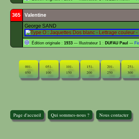
365
Valentine
George SAND
Édition originale :
1933
--- Illustrateur 1 :
DUFAU Paul
---
Fi
001-
051-
101-
151-
201-
251-
050
100
150
200
250
300
Page d'accueil
Qui sommes-nous ?
Nous contacter