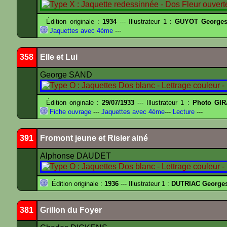
Édition originale :
1934
--- Illustrateur 1 :
GUYOT Georges
Jaquettes avec 4ème
---
358
Elle et Lui
George SAND
Édition originale :
29/07/1933
--- Illustrateur 1 :
Photo GIR
Fiche ouvrage
---
Jaquettes avec 4ème
---
Lecture
---
391
Fromont jeune et Risler ainé
Alphonse DAUDET
Édition originale :
1936
--- Illustrateur 1 :
DUTRIAC George
381
Grillon du Foyer