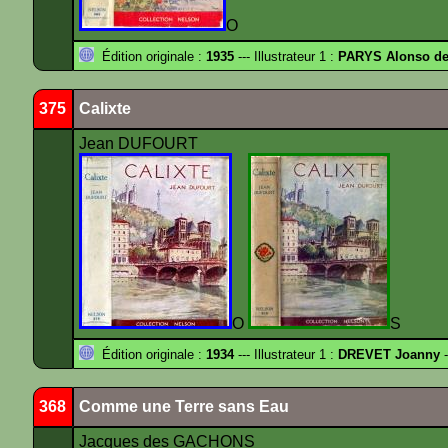
O
Édition originale :
1935
--- Illustrateur 1 :
PARYS Alonso d
375
Calixte
Jean DUFOURT
O
S
Édition originale :
1934
--- Illustrateur 1 :
DREVET Joanny
-
368
Comme une Terre sans Eau
Jacques des GACHONS