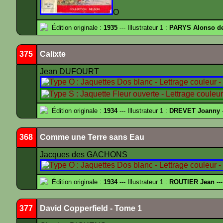
O
Édition originale :
1935
--- Illustrateur 1 :
PARYS Alonso d
375
Calixte
Jean DUFOURT
Édition originale :
1934
--- Illustrateur 1 :
DREVET Joanny
-
368
Comme une Terre sans Eau
Jacques des GACHONS
Édition originale :
1934
--- Illustrateur 1 :
ROUTIER Jean
---
377
David Copperfield - Tome 1