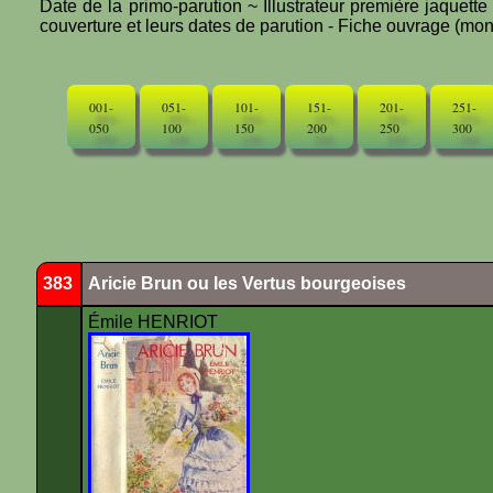
Date de la primo-parution ~ Illustrateur première jaquett
couverture et leurs dates de parution - Fiche ouvrage (mono
001-
051-
101-
151-
201-
251-
050
100
150
200
250
300
383
Aricie Brun ou les Vertus bourgeoises
Émile HENRIOT