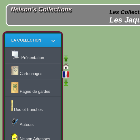
Les Collect
Les Jaqu
LA COLLECTION
Présentation
Cartonnages
Pages de gardes
Dos et tranches
Auteurs
Nelson Adresses