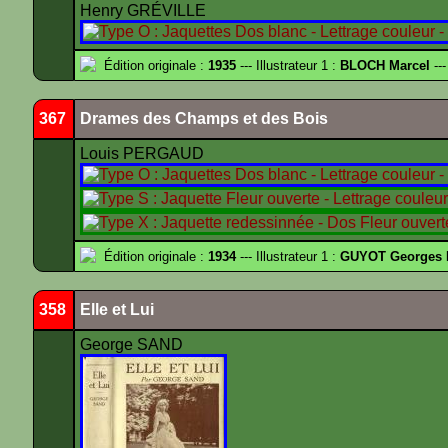
Henry GRÉVILLE
Édition originale :
1935
--- Illustrateur 1 :
BLOCH Marcel
---
367
Drames des Champs et des Bois
Louis PERGAUD
Édition originale :
1934
--- Illustrateur 1 :
GUYOT Georges 
358
Elle et Lui
George SAND