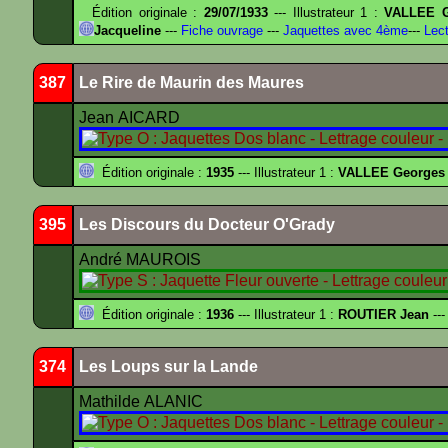
Édition originale :
29/07/1933
--- Illustrateur 1 :
VALLEE G
Jacqueline
---
Fiche ouvrage
---
Jaquettes avec 4ème
---
Lect
387
Le Rire de Maurin des Maures
Jean AICARD
Édition originale :
1935
--- Illustrateur 1 :
VALLEE Georges
395
Les Discours du Docteur O'Grady
André MAUROIS
Édition originale :
1936
--- Illustrateur 1 :
ROUTIER Jean
---
374
Les Loups sur la Lande
Mathilde ALANIC