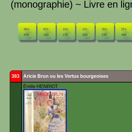
(monographie) ~ Livre en ligne
001-
051-
101-
151-
201-
251-
050
100
150
200
250
300
383
Aricie Brun ou les Vertus bourgeoises
Émile HENRIOT