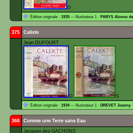
O
Édition originale :
1935
--- Illustrateur 1 :
PARYS Alonso d
375
Calixte
Jean DUFOURT
O
S
Édition originale :
1934
--- Illustrateur 1 :
DREVET Joanny
-
368
Comme une Terre sans Eau
Jacques des GACHONS