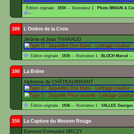
Édition originale :
1934
--- Illustrateur 1 :
Photo BRAUN & Cie
---
389
L'Ombre de la Croix
Jérôme et Jean THARAUD
Édition originale :
1935
--- Illustrateur 1 :
BLOCH Marcel
---
398
La Brière
Alphonse de CHÂTEAUBRIANT
Édition originale :
1936
--- Illustrateur 1 :
VALLEE Georges
359
La Capture du Mouron Rouge
Baronne Emmuska ORCZY