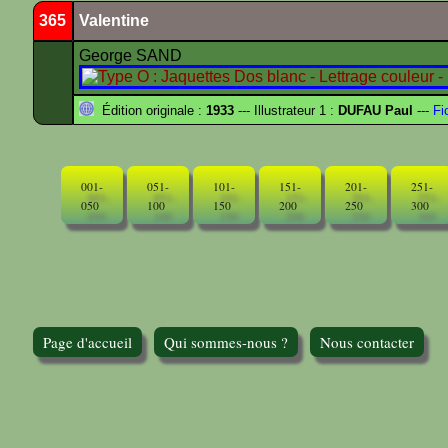
365
Valentine
George SAND
Édition originale :
1933
--- Illustrateur 1 :
DUFAU Paul
---
Fi
001-
051-
101-
151-
201-
251-
050
100
150
200
250
300
Page d'accueil
Qui sommes-nous ?
Nous contacter