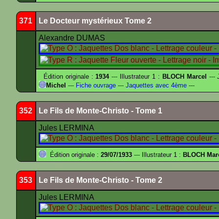
371
Le Docteur mystérieux Tome 2
Alexandre DUMAS
Édition originale :
1934
--- Illustrateur 1 :
BLOCH Marcel
--- 
Michel
---
Fiche ouvrage
---
Jaquettes avec 4ème
---
352
Le Fils de Monte-Christo - Tome 1
Jules LERMINA
Édition originale :
29/07/1933
--- Illustrateur 1 :
BLOCH Mar
353
Le Fils de Monte-Christo - Tome 2
Jules LERMINA