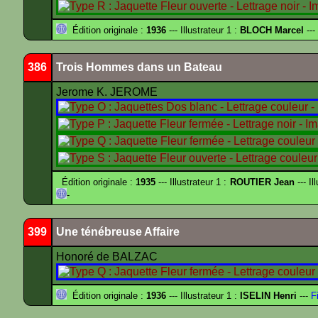
Édition originale :
1936
--- Illustrateur 1 :
BLOCH Marcel
---
386
Trois Hommes dans un Bateau
Jerome K. JEROME
Édition originale :
1935
--- Illustrateur 1 :
ROUTIER Jean
--- Il
-
399
Une ténébreuse Affaire
Honoré de BALZAC
Édition originale :
1936
--- Illustrateur 1 :
ISELIN Henri
---
Fi