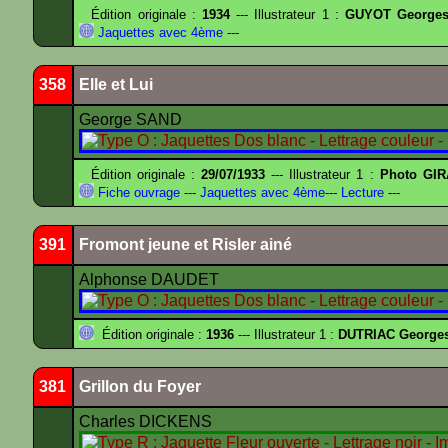
Édition originale :
1934
--- Illustrateur 1 :
GUYOT Georges
Jaquettes avec 4ème
---
358
Elle et Lui
George SAND
Édition originale :
29/07/1933
--- Illustrateur 1 :
Photo GIR
Fiche ouvrage
---
Jaquettes avec 4ème
---
Lecture
---
391
Fromont jeune et Risler ainé
Alphonse DAUDET
Édition originale :
1936
--- Illustrateur 1 :
DUTRIAC George
381
Grillon du Foyer
Charles DICKENS