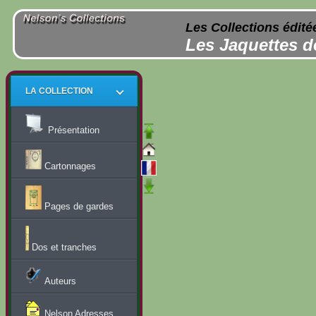
Les Collections édité
Les Jaquettes d
LA COLLECTION
Présentation
Cartonnages
Pages de gardes
Dos et tranches
Auteurs
Nelson Adresses