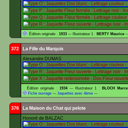
Édition originale :
1933
--- Illustrateur 1 :
BERTY Maurice
--
372
La Fille du Marquis
Alexandre DUMAS
Édition originale :
1934
--- Illustrateur 1 :
BLOCH Marce
Fiche ouvrage
---
Jaquettes avec 4ème
---
376
La Maison du Chat qui pelote
Honoré de BALZAC