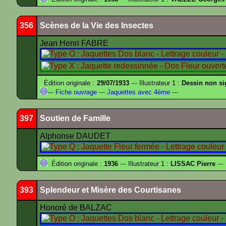
356
Scènes de la Vie des Insectes
Jean Henri FABRE
Édition originale :
29/07/1933
--- Illustrateur 1 :
Dessin non s
---
Fiche ouvrage
---
Jaquettes avec 4ème
---
397
Soutien de Famille
Alphonse DAUDET
Édition originale :
1936
--- Illustrateur 1 :
LISSAC Pierre
---
393
Splendeur et Misère des Courtisanes
Honoré de BALZAC