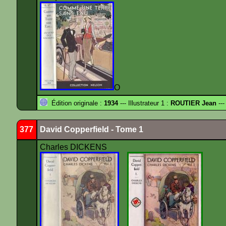
O
Édition originale :
1934
--- Illustrateur 1 :
ROUTIER Jean
---
377
David Copperfield - Tome 1
Charles DICKENS