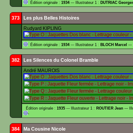
Édition originale :
1934
--- Illustrateur 1 :
DUTRIAC George
373
Les plus Belles Histoires
Rudyard KIPLING
Édition originale :
1934
--- Illustrateur 1 :
BLOCH Marcel
---
382
Les Silences du Colonel Bramble
André MAUROIS
Édition originale :
1935
--- Illustrateur 1 :
ROUTIER Jean
--- Il
-
384
Ma Cousine Nicole