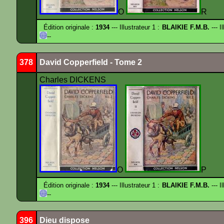
O
R
Édition originale :
1934
--- Illustrateur 1 :
BLAIKIE F.M.B.
--- I
--
378
David Copperfield - Tome 2
Charles DICKENS
O
P
Édition originale :
1934
--- Illustrateur 1 :
BLAIKIE F.M.B.
--- I
--
396
Dieu dispose