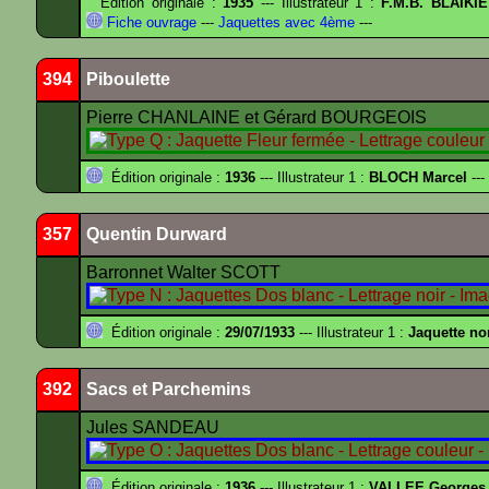
Édition originale :
1935
--- Illustrateur 1 :
F.M.B. BLAIKI
Fiche ouvrage
---
Jaquettes avec 4ème
---
394
Piboulette
Pierre CHANLAINE et Gérard BOURGEOIS
Édition originale :
1936
--- Illustrateur 1 :
BLOCH Marcel
---
357
Quentin Durward
Barronnet Walter SCOTT
Édition originale :
29/07/1933
--- Illustrateur 1 :
Jaquette no
392
Sacs et Parchemins
Jules SANDEAU
Édition originale :
1936
--- Illustrateur 1 :
VALLEE Georges