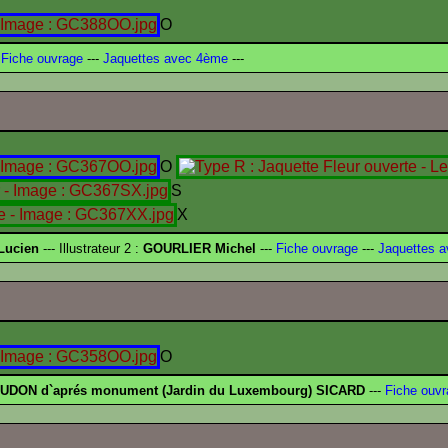
O
Fiche ouvrage
---
Jaquettes avec 4ème
---
O
S
X
Lucien
--- Illustrateur 2 :
GOURLIER Michel
---
Fiche ouvrage
---
Jaquettes 
O
UDON d`aprés monument (Jardin du Luxembourg) SICARD
---
Fiche ouvr