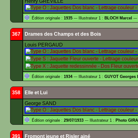
Henry GRÉVILLE
Édition originale :
1935
--- Illustrateur 1 :
BLOCH Marcel
---
367
Drames des Champs et des Bois
Louis PERGAUD
Édition originale :
1934
--- Illustrateur 1 :
GUYOT Georges 
358
Elle et Lui
George SAND
Édition originale :
29/07/1933
--- Illustrateur 1 :
Photo GIRA
391
Fromont jeune et Risler ainé