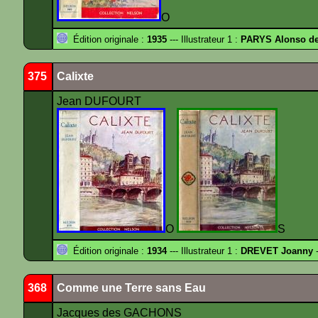
O
Édition originale :
1935
--- Illustrateur 1 :
PARYS Alonso d
375
Calixte
Jean DUFOURT
O
S
Édition originale :
1934
--- Illustrateur 1 :
DREVET Joanny
-
368
Comme une Terre sans Eau
Jacques des GACHONS