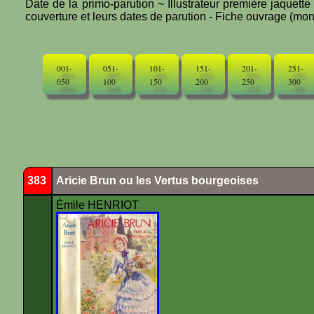
Date de la primo-parution ~ Illustrateur première jaquett
couverture et leurs dates de parution - Fiche ouvrage (mono
001-
051-
101-
151-
201-
251-
050
100
150
200
250
300
383
Aricie Brun ou les Vertus bourgeoises
Émile HENRIOT