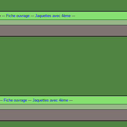
e
---
Fiche ouvrage
---
Jaquettes avec 4ème
---
--
Fiche ouvrage
---
Jaquettes avec 4ème
---