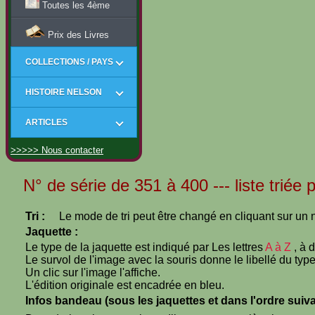
Toutes les 4ème
Prix des Livres
COLLECTIONS / PAYS
HISTOIRE NELSON
ARTICLES
>>>>> Nous contacter
N° de série de 351 à 400 --- liste triée p
Tri :
Le mode de tri peut être changé en cliquant sur un n
Jaquette :
Le type de la jaquette est indiqué par Les lettres
A à Z
, à 
Le survol de l'image avec la souris donne le libellé du type
Un clic sur l'image l'affiche.
L'édition originale est encadrée en bleu.
Infos bandeau (sous les jaquettes et dans l'ordre suiva