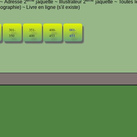
ème
ème
e ~ Adresse 2
jaquette ~ Illustrateur 2
jaquette ~ Toutes l
graphie) ~ Livre en ligne (s'il existe)
301-
351-
400-
001-
350
400
453
453