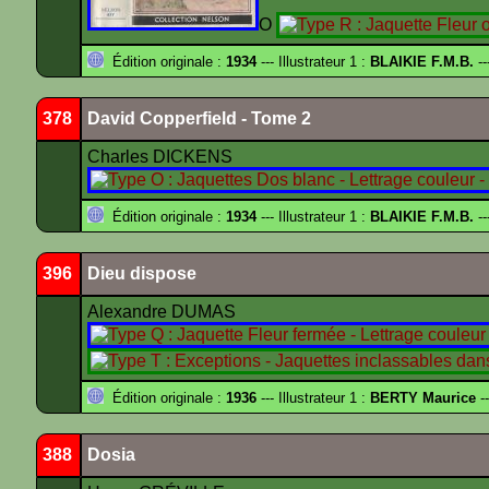
O
Édition originale :
1934
--- Illustrateur 1 :
BLAIKIE F.M.B.
--
378
David Copperfield - Tome 2
Charles DICKENS
Édition originale :
1934
--- Illustrateur 1 :
BLAIKIE F.M.B.
--
396
Dieu dispose
Alexandre DUMAS
Édition originale :
1936
--- Illustrateur 1 :
BERTY Maurice
--
388
Dosia