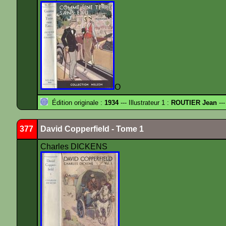
O
Édition originale :
1934
--- Illustrateur 1 :
ROUTIER Jean
---
377
David Copperfield - Tome 1
Charles DICKENS