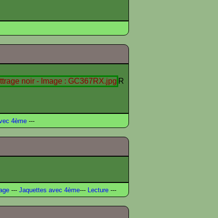
R
avec 4ème
---
age
---
Jaquettes avec 4ème
---
Lecture
---