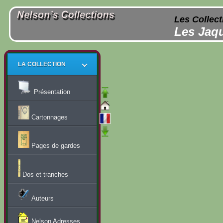
Les Collect
Les Jaqu
LA COLLECTION
Présentation
Cartonnages
Pages de gardes
Dos et tranches
Auteurs
Nelson Adresses