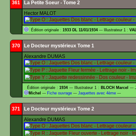
361
La Petite Soeur - Tome 2
Hector MALOT
Édition originale :
1933 DL 11/01/1934
--- Illustrateur 1 :
VA
370
Le Docteur mystérieux Tome 1
Alexandre DUMAS
Édition originale :
1934
--- Illustrateur 1 :
BLOCH Marcel
--- 
Michel
---
Fiche ouvrage
---
Jaquettes avec 4ème
---
371
Le Docteur mystérieux Tome 2
Alexandre DUMAS