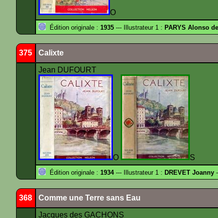
O
Édition originale :
1935
--- Illustrateur 1 :
PARYS Alonso d
375
Calixte
Jean DUFOURT
O
S
Édition originale :
1934
--- Illustrateur 1 :
DREVET Joanny
-
368
Comme une Terre sans Eau
Jacques des GACHONS