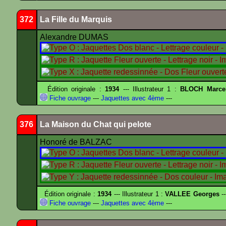
372
La Fille du Marquis
Alexandre DUMAS
Édition originale :
1934
--- Illustrateur 1 :
BLOCH Marce
Fiche ouvrage
---
Jaquettes avec 4ème
---
376
La Maison du Chat qui pelote
Honoré de BALZAC
Édition originale :
1934
--- Illustrateur 1 :
VALLEE Georges
--
Fiche ouvrage
---
Jaquettes avec 4ème
---