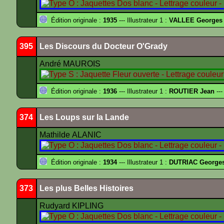
Édition originale :
1935
--- Illustrateur 1 :
VALLEE Georges
395
Les Discours du Docteur O'Grady
André MAUROIS
Édition originale :
1936
--- Illustrateur 1 :
ROUTIER Jean
---
374
Les Loups sur la Lande
Mathilde ALANIC
Édition originale :
1934
--- Illustrateur 1 :
DUTRIAC George
373
Les plus Belles Histoires
Rudyard KIPLING