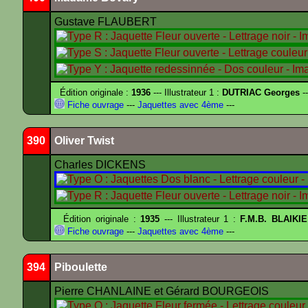
Gustave FLAUBERT
Édition originale :
1936
--- Illustrateur 1 :
DUTRIAC Georges
-
Fiche ouvrage
---
Jaquettes avec 4ème
---
390
Oliver Twist
Charles DICKENS
Édition originale :
1935
--- Illustrateur 1 :
F.M.B. BLAIKI
Fiche ouvrage
---
Jaquettes avec 4ème
---
394
Piboulette
Pierre CHANLAINE et Gérard BOURGEOIS