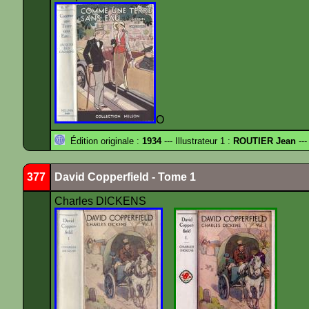
O
Édition originale :
1934
--- Illustrateur 1 :
ROUTIER Jean
---
377
David Copperfield - Tome 1
Charles DICKENS