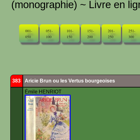
(monographie) ~ Livre en ligne
001-
051-
101-
151-
201-
251-
050
100
150
200
250
300
383
Aricie Brun ou les Vertus bourgeoises
Émile HENRIOT