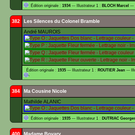
Édition originale :
1934
--- Illustrateur 1 :
BLOCH Marcel
---
382
Les Silences du Colonel Bramble
André MAUROIS
Édition originale :
1935
--- Illustrateur 1 :
ROUTIER Jean
--- Il
-
384
Ma Cousine Nicole
Mathilde ALANIC
Édition originale :
1935
--- Illustrateur 1 :
DUTRIAC George
400
Madame Bovary