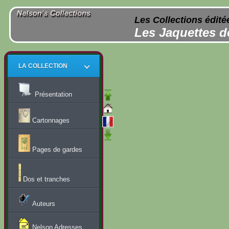
Les Collections édité
Les Jaquettes d
LA COLLECTION
Présentation
Cartonnages
Pages de gardes
Dos et tranches
Auteurs
Nelson Adresses