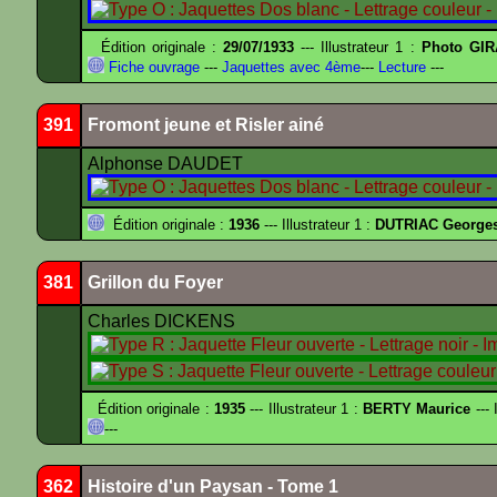
Édition originale :
29/07/1933
--- Illustrateur 1 :
Photo GIR
Fiche ouvrage
---
Jaquettes avec 4ème
---
Lecture
---
391
Fromont jeune et Risler ainé
Alphonse DAUDET
Édition originale :
1936
--- Illustrateur 1 :
DUTRIAC George
381
Grillon du Foyer
Charles DICKENS
Édition originale :
1935
--- Illustrateur 1 :
BERTY Maurice
--- 
---
362
Histoire d'un Paysan - Tome 1