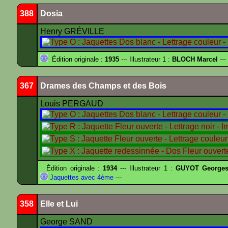
388
Dosia
Henry GRÉVILLE
Édition originale :
1935
--- Illustrateur 1 :
BLOCH Marcel
---
367
Drames des Champs et des Bois
Louis PERGAUD
Édition originale :
1934
--- Illustrateur 1 :
GUYOT Georges
Jaquettes avec 4ème
---
358
Elle et Lui
George SAND