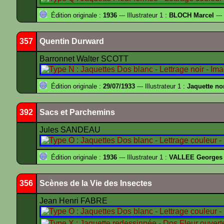
Édition originale :
1936
--- Illustrateur 1 :
BLOCH Marcel
---
357
Quentin Durward
Barronnet Walter SCOTT
Édition originale :
29/07/1933
--- Illustrateur 1 :
Jaquette no
392
Sacs et Parchemins
Jules SANDEAU
Édition originale :
1936
--- Illustrateur 1 :
VALLEE Georges
356
Scènes de la Vie des Insectes
Jean Henri FABRE