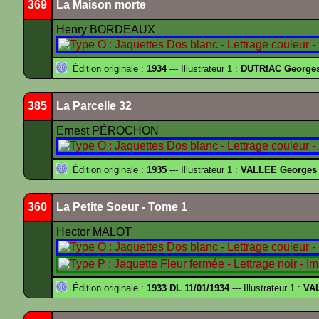
369
La Maison morte
Henry BORDEAUX
Édition originale :
1934
--- Illustrateur 1 :
DUTRIAC George
385
La Parcelle 32
Ernest PÉROCHON
Édition originale :
1935
--- Illustrateur 1 :
VALLEE Georges
360
La Petite Soeur - Tome 1
Hector MALOT
Édition originale :
1933 DL 11/01/1934
--- Illustrateur 1 :
VA