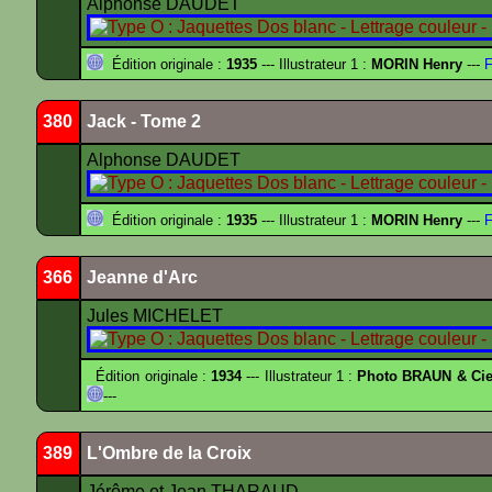
Alphonse DAUDET
Édition originale :
1935
--- Illustrateur 1 :
MORIN Henry
---
F
380
Jack - Tome 2
Alphonse DAUDET
Édition originale :
1935
--- Illustrateur 1 :
MORIN Henry
---
F
366
Jeanne d'Arc
Jules MICHELET
Édition originale :
1934
--- Illustrateur 1 :
Photo BRAUN & Cie
---
389
L'Ombre de la Croix
Jérôme et Jean THARAUD