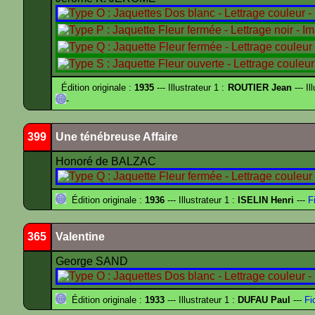
Édition originale :
1935
--- Illustrateur 1 :
ROUTIER Jean
--- Il
-
399
Une ténébreuse Affaire
Honoré de BALZAC
Édition originale :
1936
--- Illustrateur 1 :
ISELIN Henri
---
Fi
365
Valentine
George SAND
Édition originale :
1933
--- Illustrateur 1 :
DUFAU Paul
---
Fi