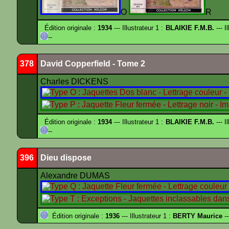
O
R
Édition originale :
1934
--- Illustrateur 1 :
BLAIKIE F.M.B.
--- I
--
378
David Copperfield - Tome 2
Charles DICKENS
Édition originale :
1934
--- Illustrateur 1 :
BLAIKIE F.M.B.
--- I
--
396
Dieu dispose
Alexandre DUMAS
Édition originale :
1936
--- Illustrateur 1 :
BERTY Maurice
--