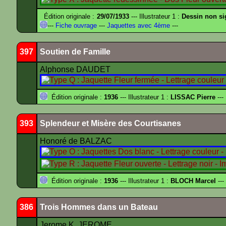
Édition originale :
29/07/1933
--- Illustrateur 1 :
Dessin non s
---
Fiche ouvrage
---
Jaquettes avec 4ème
---
397
Soutien de Famille
Alphonse DAUDET
Édition originale :
1936
--- Illustrateur 1 :
LISSAC Pierre
---
393
Splendeur et Misère des Courtisanes
Honoré de BALZAC
Édition originale :
1936
--- Illustrateur 1 :
BLOCH Marcel
---
386
Trois Hommes dans un Bateau
Jerome K. JEROME