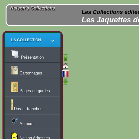
Les Collections édité
Les Jaquettes d
LA COLLECTION
Présentation
Cartonnages
Pages de gardes
Dos et tranches
Auteurs
Nelson Adresses