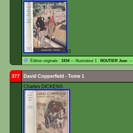
O
Édition originale :
1934
--- Illustrateur 1 :
ROUTIER Jean
---
377
David Copperfield - Tome 1
Charles DICKENS