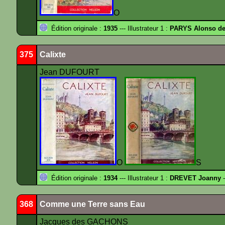
O
Édition originale :
1935
--- Illustrateur 1 :
PARYS Alonso d
375
Calixte
Jean DUFOURT
O
S
Édition originale :
1934
--- Illustrateur 1 :
DREVET Joanny
-
368
Comme une Terre sans Eau
Jacques des GACHONS