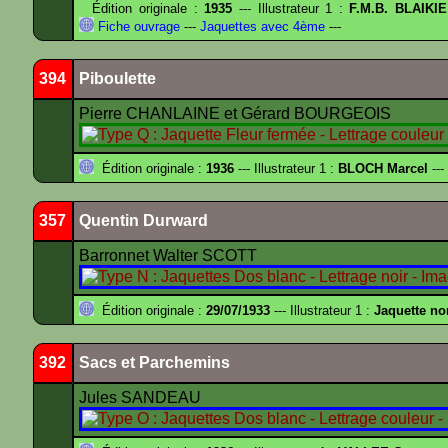
Édition originale :
1935
--- Illustrateur 1 :
F.M.B. BLAIKI
Fiche ouvrage
---
Jaquettes avec 4ème
---
394
Piboulette
Pierre CHANLAINE et Gérard BOURGEOIS
Édition originale :
1936
--- Illustrateur 1 :
BLOCH Marcel
---
357
Quentin Durward
Barronnet Walter SCOTT
Édition originale :
29/07/1933
--- Illustrateur 1 :
Jaquette no
392
Sacs et Parchemins
Jules SANDEAU