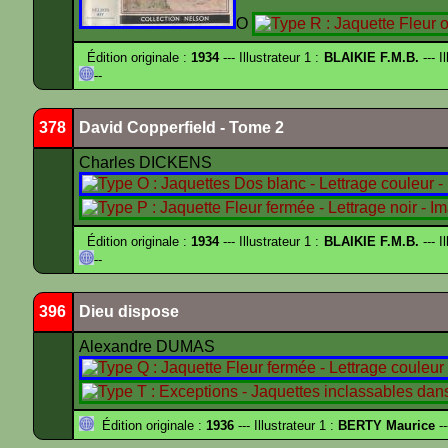
O
Édition originale :
1934
--- Illustrateur 1 :
BLAIKIE F.M.B.
--- I
--
378
David Copperfield - Tome 2
Charles DICKENS
Édition originale :
1934
--- Illustrateur 1 :
BLAIKIE F.M.B.
--- I
--
396
Dieu dispose
Alexandre DUMAS
Édition originale :
1936
--- Illustrateur 1 :
BERTY Maurice
--