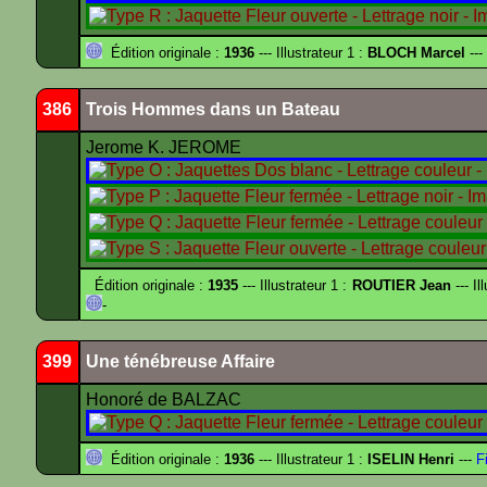
Édition originale :
1936
--- Illustrateur 1 :
BLOCH Marcel
---
386
Trois Hommes dans un Bateau
Jerome K. JEROME
Édition originale :
1935
--- Illustrateur 1 :
ROUTIER Jean
--- Il
-
399
Une ténébreuse Affaire
Honoré de BALZAC
Édition originale :
1936
--- Illustrateur 1 :
ISELIN Henri
---
Fi