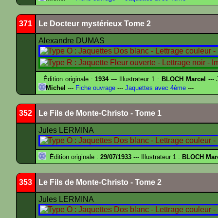
371
Le Docteur mystérieux Tome 2
Alexandre DUMAS
Édition originale :
1934
--- Illustrateur 1 :
BLOCH Marcel
--- 
Michel
---
Fiche ouvrage
---
Jaquettes avec 4ème
---
352
Le Fils de Monte-Christo - Tome 1
Jules LERMINA
Édition originale :
29/07/1933
--- Illustrateur 1 :
BLOCH Mar
353
Le Fils de Monte-Christo - Tome 2
Jules LERMINA