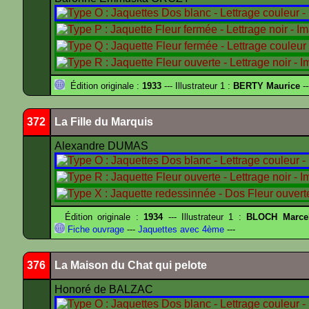
Édition originale :
1933
--- Illustrateur 1 :
BERTY Maurice
--
372
La Fille du Marquis
Alexandre DUMAS
Édition originale :
1934
--- Illustrateur 1 :
BLOCH Marce
Fiche ouvrage
---
Jaquettes avec 4ème
---
376
La Maison du Chat qui pelote
Honoré de BALZAC