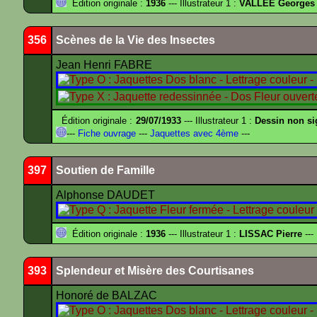
Édition originale :
1936
--- Illustrateur 1 :
VALLEE Georges
356
Scènes de la Vie des Insectes
Jean Henri FABRE
Édition originale :
29/07/1933
--- Illustrateur 1 :
Dessin non s
---
Fiche ouvrage
---
Jaquettes avec 4ème
---
397
Soutien de Famille
Alphonse DAUDET
Édition originale :
1936
--- Illustrateur 1 :
LISSAC Pierre
---
393
Splendeur et Misère des Courtisanes
Honoré de BALZAC