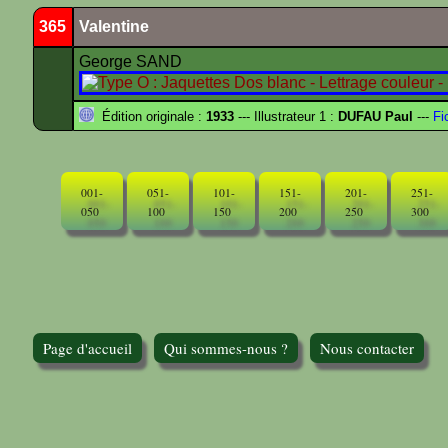
365
Valentine
George SAND
Édition originale :
1933
--- Illustrateur 1 :
DUFAU Paul
---
Fi
001-
051-
101-
151-
201-
251-
050
100
150
200
250
300
Page d'accueil
Qui sommes-nous ?
Nous contacter