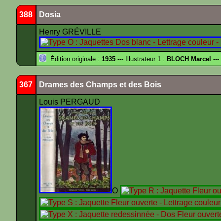
388
Dosia
Henry GRÉVILLE
Édition originale :
1935
--- Illustrateur 1 :
BLOCH Marcel
---
367
Drames des Champs et des Bois
Louis PERGAUD
O