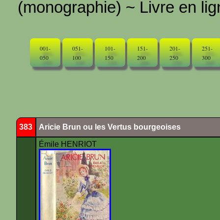
(monographie) ~ Livre en ligne
001-
051-
101-
151-
201-
251-
050
100
150
200
250
300
383
Aricie Brun ou les Vertus bourgeoises
Émile HENRIOT