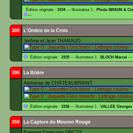
Édition originale :
1934
--- Illustrateur 1 :
Photo BRAUN & Cie
---
389
L'Ombre de la Croix
Jérôme et Jean THARAUD
Édition originale :
1935
--- Illustrateur 1 :
BLOCH Marcel
---
398
La Brière
Alphonse de CHÂTEAUBRIANT
Édition originale :
1936
--- Illustrateur 1 :
VALLEE Georges
359
La Capture du Mouron Rouge
Baronne Emmuska ORCZY