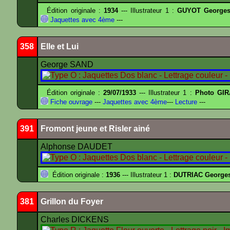
Édition originale :
1934
--- Illustrateur 1 :
GUYOT Georges
Jaquettes avec 4ème
---
358
Elle et Lui
George SAND
Édition originale :
29/07/1933
--- Illustrateur 1 :
Photo GIR
Fiche ouvrage
---
Jaquettes avec 4ème
---
Lecture
---
391
Fromont jeune et Risler ainé
Alphonse DAUDET
Édition originale :
1936
--- Illustrateur 1 :
DUTRIAC George
381
Grillon du Foyer
Charles DICKENS