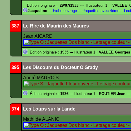
Édition originale :
29/07/1933
--- Illustrateur 1 :
VALLEE G
Jacqueline
---
Fiche ouvrage
---
Jaquettes avec 4ème
---
Lect
387
Le Rire de Maurin des Maures
Jean AICARD
Édition originale :
1935
--- Illustrateur 1 :
VALLEE Georges
395
Les Discours du Docteur O'Grady
André MAUROIS
Édition originale :
1936
--- Illustrateur 1 :
ROUTIER Jean
---
374
Les Loups sur la Lande
Mathilde ALANIC