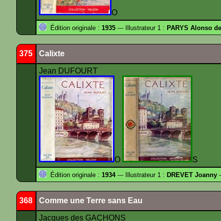
O
Édition originale :
1935
--- Illustrateur 1 :
PARYS Alonso d
375
Calixte
Jean DUFOURT
O
S
Édition originale :
1934
--- Illustrateur 1 :
DREVET Joanny
-
368
Comme une Terre sans Eau
Jacques des GACHONS