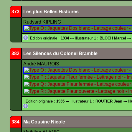
373
Les plus Belles Histoires
Rudyard KIPLING
Édition originale :
1934
--- Illustrateur 1 :
BLOCH Marcel
---
382
Les Silences du Colonel Bramble
André MAUROIS
Édition originale :
1935
--- Illustrateur 1 :
ROUTIER Jean
--- Il
-
384
Ma Cousine Nicole