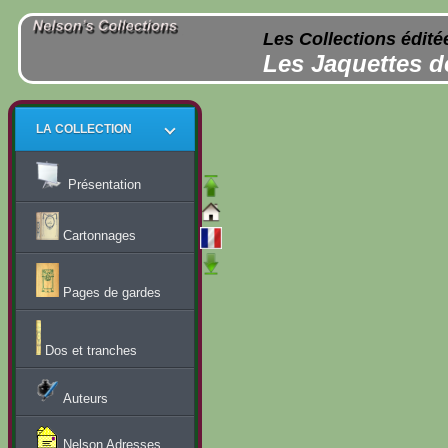
Les Collections édité
Les Jaquettes d
LA COLLECTION
Présentation
Cartonnages
Pages de gardes
Dos et tranches
Auteurs
Nelson Adresses