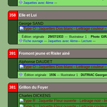
Jaquettes avec 4ème
---
358
Elle et Lui
George SAND
Édition originale :
29/07/1933
--- Illustrateur 1 :
Photo GIR
Fiche ouvrage
---
Jaquettes avec 4ème
---
Lecture
---
391
Fromont jeune et Risler ainé
Alphonse DAUDET
Édition originale :
1936
--- Illustrateur 1 :
DUTRIAC George
381
Grillon du Foyer
Charles DICKENS