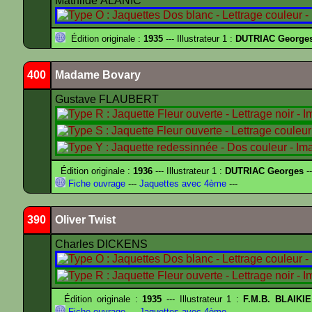
Mathilde ALANIC
Édition originale :
1935
--- Illustrateur 1 :
DUTRIAC George
400
Madame Bovary
Gustave FLAUBERT
Édition originale :
1936
--- Illustrateur 1 :
DUTRIAC Georges
-
Fiche ouvrage
---
Jaquettes avec 4ème
---
390
Oliver Twist
Charles DICKENS
Édition originale :
1935
--- Illustrateur 1 :
F.M.B. BLAIKI
Fiche ouvrage
---
Jaquettes avec 4ème
---