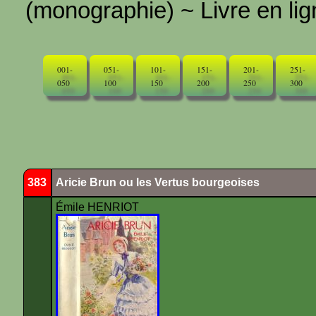
(monographie) ~ Livre en ligne
001-
051-
101-
151-
201-
251-
050
100
150
200
250
300
383
Aricie Brun ou les Vertus bourgeoises
Émile HENRIOT