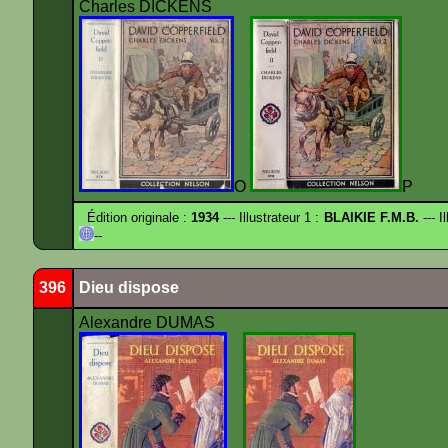
Charles DICKENS
O
P
Édition originale :
1934
--- Illustrateur 1 :
BLAIKIE F.M.B.
--- I
--
396
Dieu dispose
Alexandre DUMAS