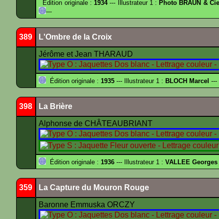
Édition originale :
1934
--- Illustrateur 1 :
Photo BRAUN & Cie
---
389
L'Ombre de la Croix
Jérôme et Jean THARAUD
Édition originale :
1935
--- Illustrateur 1 :
BLOCH Marcel
---
398
La Brière
Alphonse de CHÂTEAUBRIANT
Édition originale :
1936
--- Illustrateur 1 :
VALLEE Georges
359
La Capture du Mouron Rouge
Baronne Emmuska ORCZY