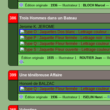
Édition originale :
1936
--- Illustrateur 1 :
BLOCH Marcel
---
386
Trois Hommes dans un Bateau
Jerome K. JEROME
Édition originale :
1935
--- Illustrateur 1 :
ROUTIER Jean
--- Il
-
399
Une ténébreuse Affaire
Honoré de BALZAC
Édition originale :
1936
--- Illustrateur 1 :
ISELIN Henri
---
Fi
365
Valentine