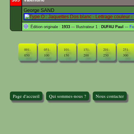
George SAND
Édition originale :
1933
--- Illustrateur 1 :
DUFAU Paul
---
Fi
001-
051-
101-
151-
201-
251-
050
100
150
200
250
300
Page d'accueil
Qui sommes-nous ?
Nous contacter