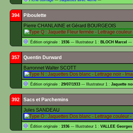
394
Piboulette
Pierre CHANLAINE et Gérard BOURGEOIS
Édition originale :
1936
--- Illustrateur 1 :
BLOCH Marcel
---
357
Quentin Durward
Barronnet Walter SCOTT
Édition originale :
29/07/1933
--- Illustrateur 1 :
Jaquette no
392
Sacs et Parchemins
Jules SANDEAU
Édition originale :
1936
--- Illustrateur 1 :
VALLEE Georges