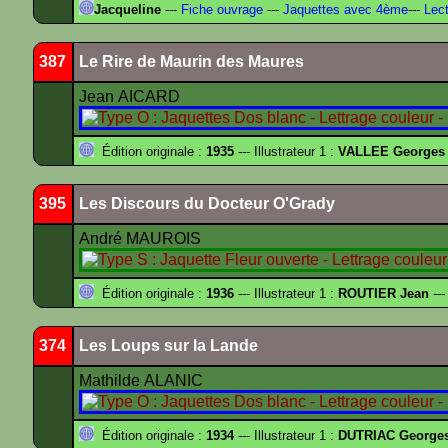
Jacqueline
---
Fiche ouvrage
---
Jaquettes avec 4ème
---
Lect
387
Le Rire de Maurin des Maures
Jean AICARD
Édition originale :
1935
--- Illustrateur 1 :
VALLEE Georges
395
Les Discours du Docteur O'Grady
André MAUROIS
Édition originale :
1936
--- Illustrateur 1 :
ROUTIER Jean
---
374
Les Loups sur la Lande
Mathilde ALANIC
Édition originale :
1934
--- Illustrateur 1 :
DUTRIAC George