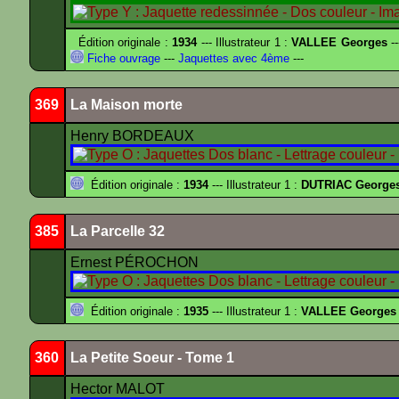
Édition originale :
1934
--- Illustrateur 1 :
VALLEE Georges
--
Fiche ouvrage
---
Jaquettes avec 4ème
---
369
La Maison morte
Henry BORDEAUX
Édition originale :
1934
--- Illustrateur 1 :
DUTRIAC George
385
La Parcelle 32
Ernest PÉROCHON
Édition originale :
1935
--- Illustrateur 1 :
VALLEE Georges
360
La Petite Soeur - Tome 1
Hector MALOT