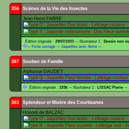
356
Scènes de la Vie des Insectes
Jean Henri FABRE
Édition originale :
29/07/1933
--- Illustrateur 1 :
Dessin non s
---
Fiche ouvrage
---
Jaquettes avec 4ème
---
397
Soutien de Famille
Alphonse DAUDET
Édition originale :
1936
--- Illustrateur 1 :
LISSAC Pierre
---
393
Splendeur et Misère des Courtisanes
Honoré de BALZAC