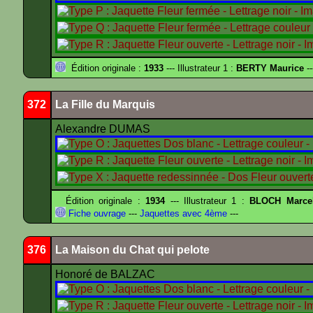
Édition originale :
1933
--- Illustrateur 1 :
BERTY Maurice
--
372
La Fille du Marquis
Alexandre DUMAS
Édition originale :
1934
--- Illustrateur 1 :
BLOCH Marce
Fiche ouvrage
---
Jaquettes avec 4ème
---
376
La Maison du Chat qui pelote
Honoré de BALZAC