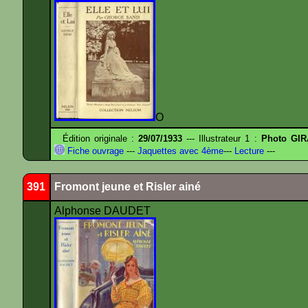
O
Édition originale :
29/07/1933
--- Illustrateur 1 :
Photo GIR
Fiche ouvrage
---
Jaquettes avec 4ème
---
Lecture
---
391
Fromont jeune et Risler ainé
Alphonse DAUDET