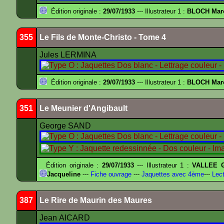
Édition originale :
29/07/1933
--- Illustrateur 1 :
BLOCH Mar
355
Le Fils de Monte-Christo - Tome 4
Jules LERMINA
Édition originale :
29/07/1933
--- Illustrateur 1 :
BLOCH Mar
351
Le Meunier d'Angibault
George SAND
Édition originale :
29/07/1933
--- Illustrateur 1 :
VALLEE G
Jacqueline
---
Fiche ouvrage
---
Jaquettes avec 4ème
---
Lect
387
Le Rire de Maurin des Maures
Jean AICARD