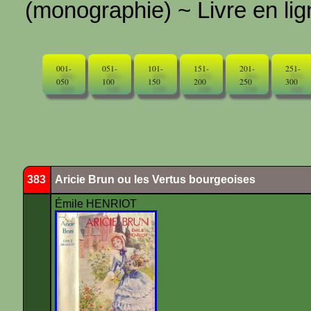
(monographie) ~ Livre en ligne
001-
051-
101-
151-
201-
251-
050
100
150
200
250
300
383
Aricie Brun ou les Vertus bourgeoises
Émile HENRIOT