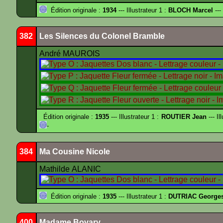
Édition originale :
1934
--- Illustrateur 1 :
BLOCH Marcel
---
382
Les Silences du Colonel Bramble
André MAUROIS
Édition originale :
1935
--- Illustrateur 1 :
ROUTIER Jean
--- Il
-
384
Ma Cousine Nicole
Mathilde ALANIC
Édition originale :
1935
--- Illustrateur 1 :
DUTRIAC George
400
Madame Bovary