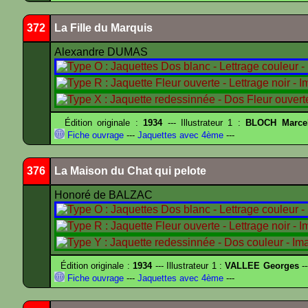
372
La Fille du Marquis
Alexandre DUMAS
Édition originale :
1934
--- Illustrateur 1 :
BLOCH Marce
Fiche ouvrage
---
Jaquettes avec 4ème
---
376
La Maison du Chat qui pelote
Honoré de BALZAC
Édition originale :
1934
--- Illustrateur 1 :
VALLEE Georges
--
Fiche ouvrage
---
Jaquettes avec 4ème
---