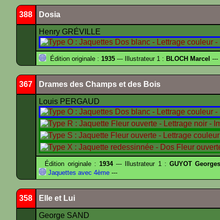
388
Dosia
Henry GRÉVILLE
Édition originale :
1935
--- Illustrateur 1 :
BLOCH Marcel
---
367
Drames des Champs et des Bois
Louis PERGAUD
Édition originale :
1934
--- Illustrateur 1 :
GUYOT Georges
Jaquettes avec 4ème
---
358
Elle et Lui
George SAND