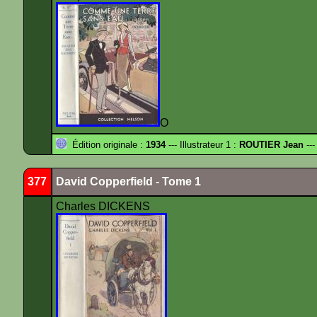
O
Édition originale :
1934
--- Illustrateur 1 :
ROUTIER Jean
---
377
David Copperfield - Tome 1
Charles DICKENS