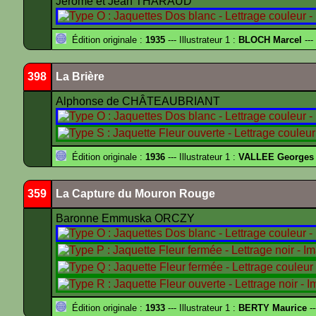
Jérôme et Jean THARAUD
Édition originale :
1935
--- Illustrateur 1 :
BLOCH Marcel
---
398
La Brière
Alphonse de CHÂTEAUBRIANT
Édition originale :
1936
--- Illustrateur 1 :
VALLEE Georges
359
La Capture du Mouron Rouge
Baronne Emmuska ORCZY
Édition originale :
1933
--- Illustrateur 1 :
BERTY Maurice
--