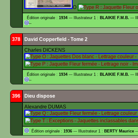
O
Édition originale :
1934
--- Illustrateur 1 :
BLAIKIE F.M.B.
--- I
--
378
David Copperfield - Tome 2
Charles DICKENS
Édition originale :
1934
--- Illustrateur 1 :
BLAIKIE F.M.B.
--- I
--
396
Dieu dispose
Alexandre DUMAS
Édition originale :
1936
--- Illustrateur 1 :
BERTY Maurice
--