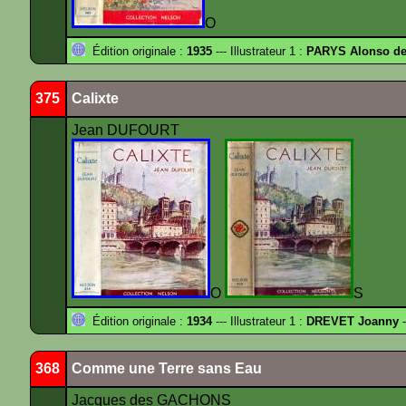
O
Édition originale :
1935
--- Illustrateur 1 :
PARYS Alonso d
375
Calixte
Jean DUFOURT
O
S
Édition originale :
1934
--- Illustrateur 1 :
DREVET Joanny
-
368
Comme une Terre sans Eau
Jacques des GACHONS