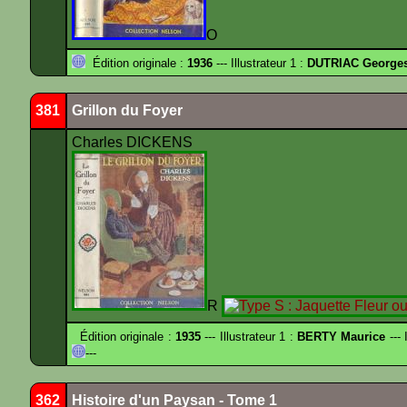
O
Édition originale :
1936
--- Illustrateur 1 :
DUTRIAC George
381
Grillon du Foyer
Charles DICKENS
R
Édition originale :
1935
--- Illustrateur 1 :
BERTY Maurice
--- 
---
362
Histoire d'un Paysan - Tome 1