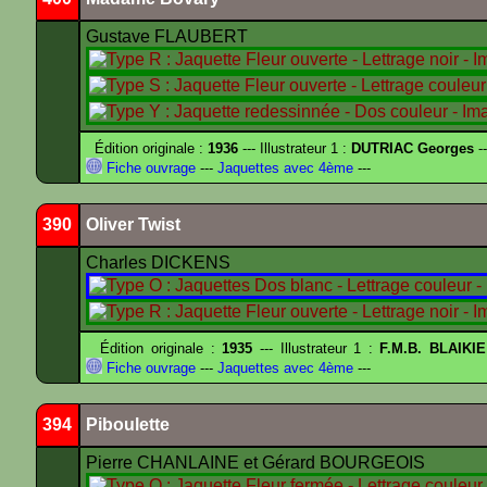
Gustave FLAUBERT
Édition originale :
1936
--- Illustrateur 1 :
DUTRIAC Georges
-
Fiche ouvrage
---
Jaquettes avec 4ème
---
390
Oliver Twist
Charles DICKENS
Édition originale :
1935
--- Illustrateur 1 :
F.M.B. BLAIKI
Fiche ouvrage
---
Jaquettes avec 4ème
---
394
Piboulette
Pierre CHANLAINE et Gérard BOURGEOIS