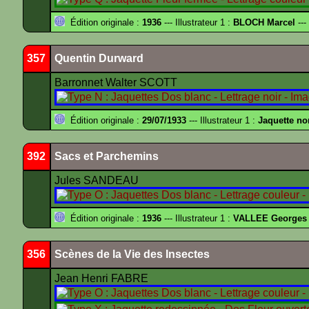
Édition originale :
1936
--- Illustrateur 1 :
BLOCH Marcel
---
357
Quentin Durward
Barronnet Walter SCOTT
Édition originale :
29/07/1933
--- Illustrateur 1 :
Jaquette no
392
Sacs et Parchemins
Jules SANDEAU
Édition originale :
1936
--- Illustrateur 1 :
VALLEE Georges
356
Scènes de la Vie des Insectes
Jean Henri FABRE