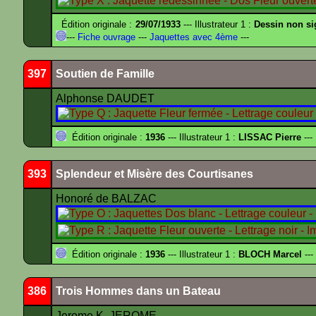
Édition originale :
29/07/1933
--- Illustrateur 1 :
Dessin non s
---
Fiche ouvrage
---
Jaquettes avec 4ème
---
397
Soutien de Famille
Alphonse DAUDET
Édition originale :
1936
--- Illustrateur 1 :
LISSAC Pierre
---
393
Splendeur et Misère des Courtisanes
Honoré de BALZAC
Édition originale :
1936
--- Illustrateur 1 :
BLOCH Marcel
---
386
Trois Hommes dans un Bateau
Jerome K. JEROME