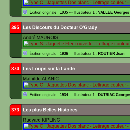
Édition originale :
1935
--- Illustrateur 1 :
VALLEE Georges
395
Les Discours du Docteur O'Grady
André MAUROIS
Édition originale :
1936
--- Illustrateur 1 :
ROUTIER Jean
---
374
Les Loups sur la Lande
Mathilde ALANIC
Édition originale :
1934
--- Illustrateur 1 :
DUTRIAC George
373
Les plus Belles Histoires
Rudyard KIPLING