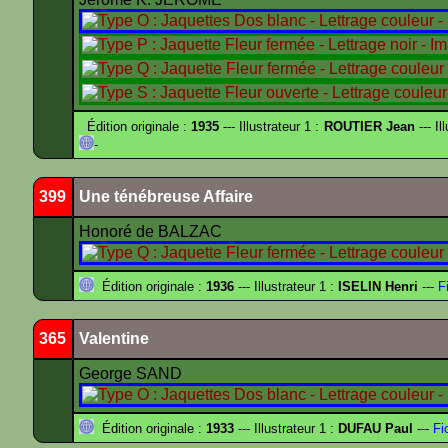
Édition originale :
1935
--- Illustrateur 1 :
ROUTIER Jean
--- Il
-
399
Une ténébreuse Affaire
Honoré de BALZAC
Édition originale :
1936
--- Illustrateur 1 :
ISELIN Henri
---
Fi
365
Valentine
George SAND
Édition originale :
1933
--- Illustrateur 1 :
DUFAU Paul
---
Fi