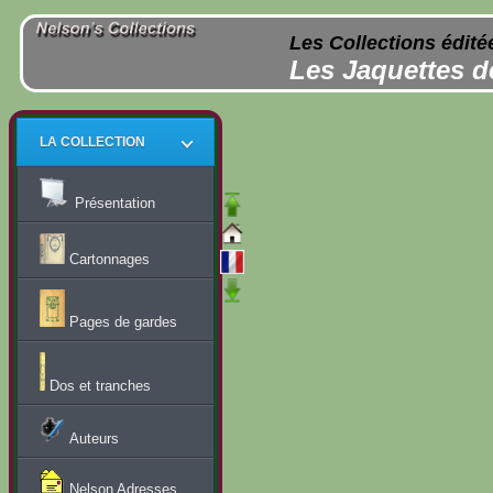
Les Collections édité
Les Jaquettes d
LA COLLECTION
Présentation
Cartonnages
Pages de gardes
Dos et tranches
Auteurs
Nelson Adresses