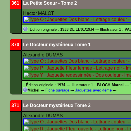
361
La Petite Soeur - Tome 2
Hector MALOT
Édition originale :
1933 DL 11/01/1934
--- Illustrateur 1 :
VA
370
Le Docteur mystérieux Tome 1
Alexandre DUMAS
Édition originale :
1934
--- Illustrateur 1 :
BLOCH Marcel
--- 
Michel
---
Fiche ouvrage
---
Jaquettes avec 4ème
---
371
Le Docteur mystérieux Tome 2
Alexandre DUMAS