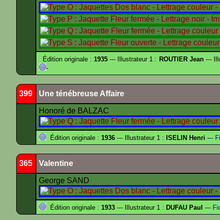
Édition originale :
1935
--- Illustrateur 1 :
ROUTIER Jean
--- Il
-
399
Une ténébreuse Affaire
Honoré de BALZAC
Édition originale :
1936
--- Illustrateur 1 :
ISELIN Henri
---
Fi
365
Valentine
George SAND
Édition originale :
1933
--- Illustrateur 1 :
DUFAU Paul
---
Fi