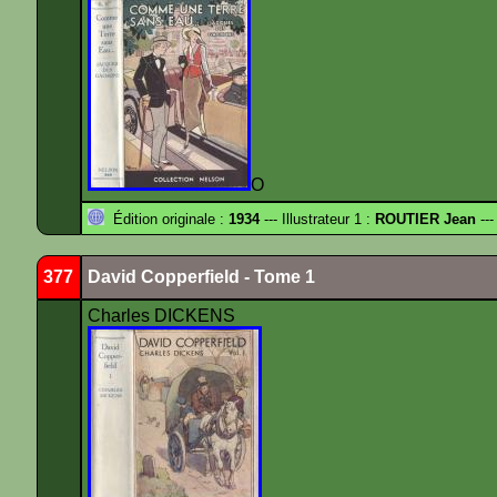
O
Édition originale :
1934
--- Illustrateur 1 :
ROUTIER Jean
---
377
David Copperfield - Tome 1
Charles DICKENS