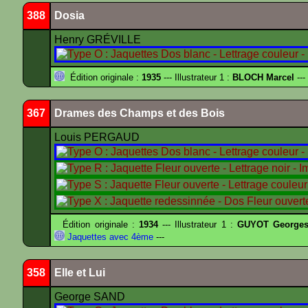
388
Dosia
Henry GRÉVILLE
Édition originale :
1935
--- Illustrateur 1 :
BLOCH Marcel
---
367
Drames des Champs et des Bois
Louis PERGAUD
Édition originale :
1934
--- Illustrateur 1 :
GUYOT Georges
Jaquettes avec 4ème
---
358
Elle et Lui
George SAND