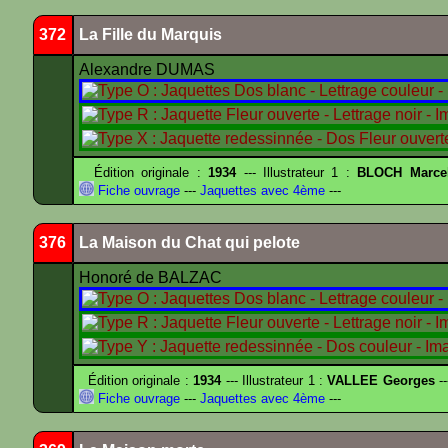
372
La Fille du Marquis
Alexandre DUMAS
Édition originale :
1934
--- Illustrateur 1 :
BLOCH Marce
Fiche ouvrage
---
Jaquettes avec 4ème
---
376
La Maison du Chat qui pelote
Honoré de BALZAC
Édition originale :
1934
--- Illustrateur 1 :
VALLEE Georges
--
Fiche ouvrage
---
Jaquettes avec 4ème
---