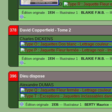
O
Édition originale :
1934
--- Illustrateur 1 :
BLAIKIE F.M.B.
--- I
--
378
David Copperfield - Tome 2
Charles DICKENS
Édition originale :
1934
--- Illustrateur 1 :
BLAIKIE F.M.B.
--- I
--
396
Dieu dispose
Alexandre DUMAS
Édition originale :
1936
--- Illustrateur 1 :
BERTY Maurice
--