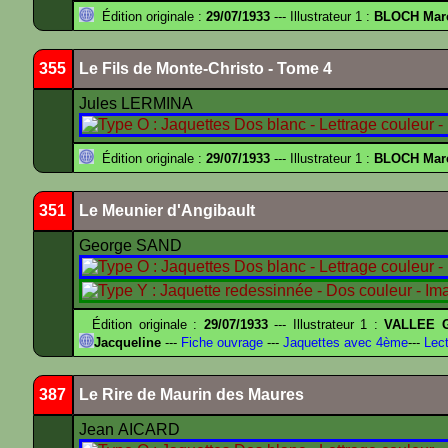
Édition originale :
29/07/1933
--- Illustrateur 1 :
BLOCH Mar
355
Le Fils de Monte-Christo - Tome 4
Jules LERMINA
Édition originale :
29/07/1933
--- Illustrateur 1 :
BLOCH Mar
351
Le Meunier d'Angibault
George SAND
Édition originale :
29/07/1933
--- Illustrateur 1 :
VALLEE G
Jacqueline
---
Fiche ouvrage
---
Jaquettes avec 4ème
---
Lect
387
Le Rire de Maurin des Maures
Jean AICARD