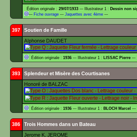
Édition originale :
29/07/1933
--- Illustrateur 1 :
Dessin non s
---
Fiche ouvrage
---
Jaquettes avec 4ème
---
397
Soutien de Famille
Alphonse DAUDET
Édition originale :
1936
--- Illustrateur 1 :
LISSAC Pierre
---
393
Splendeur et Misère des Courtisanes
Honoré de BALZAC
Édition originale :
1936
--- Illustrateur 1 :
BLOCH Marcel
---
386
Trois Hommes dans un Bateau
Jerome K. JEROME