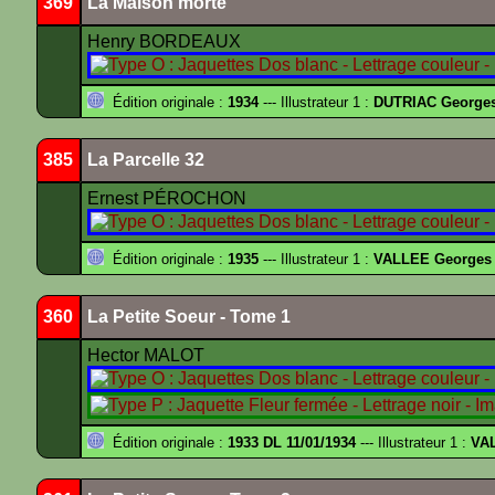
369
La Maison morte
Henry BORDEAUX
Édition originale :
1934
--- Illustrateur 1 :
DUTRIAC George
385
La Parcelle 32
Ernest PÉROCHON
Édition originale :
1935
--- Illustrateur 1 :
VALLEE Georges
360
La Petite Soeur - Tome 1
Hector MALOT
Édition originale :
1933 DL 11/01/1934
--- Illustrateur 1 :
VA