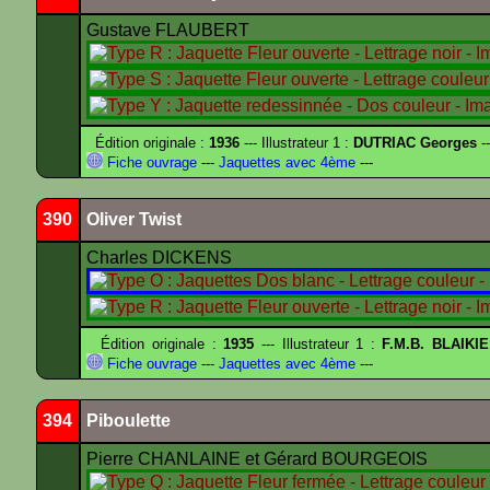
Gustave FLAUBERT
Édition originale :
1936
--- Illustrateur 1 :
DUTRIAC Georges
-
Fiche ouvrage
---
Jaquettes avec 4ème
---
390
Oliver Twist
Charles DICKENS
Édition originale :
1935
--- Illustrateur 1 :
F.M.B. BLAIKI
Fiche ouvrage
---
Jaquettes avec 4ème
---
394
Piboulette
Pierre CHANLAINE et Gérard BOURGEOIS