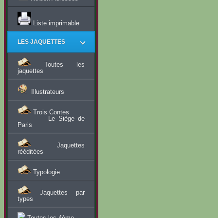
Liste imprimable
LES JAQUETTES
Toutes les
jaquettes
Illustrateurs
Trois Contes
Le Siège de
Paris
Jaquettes
rééditées
Typologie
Jaquettes par
types
Toutes les 4ème