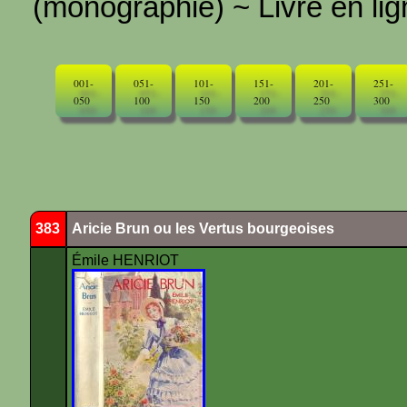
(monographie) ~ Livre en ligne
001-
051-
101-
151-
201-
251-
050
100
150
200
250
300
383
Aricie Brun ou les Vertus bourgeoises
Émile HENRIOT