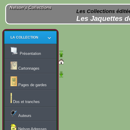
Les Collections édité
Les Jaquettes d
LA COLLECTION
Présentation
Cartonnages
Pages de gardes
Dos et tranches
Auteurs
Nelson Adresses