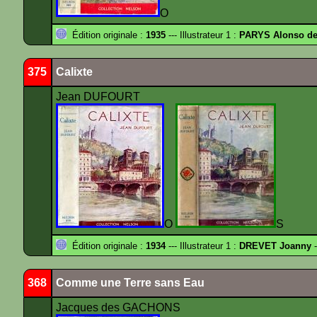
O
Édition originale :
1935
--- Illustrateur 1 :
PARYS Alonso d
375
Calixte
Jean DUFOURT
O
S
Édition originale :
1934
--- Illustrateur 1 :
DREVET Joanny
-
368
Comme une Terre sans Eau
Jacques des GACHONS