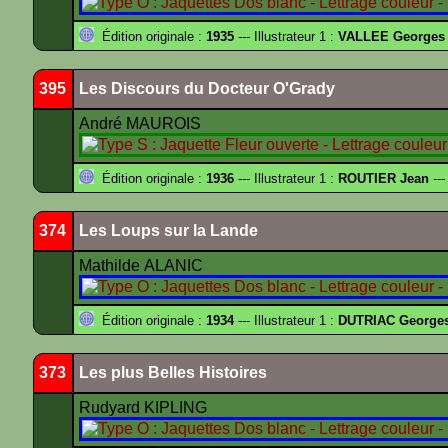
Édition originale :
1935
--- Illustrateur 1 :
VALLEE Georges
395
Les Discours du Docteur O'Grady
André MAUROIS
Édition originale :
1936
--- Illustrateur 1 :
ROUTIER Jean
---
374
Les Loups sur la Lande
Mathilde ALANIC
Édition originale :
1934
--- Illustrateur 1 :
DUTRIAC George
373
Les plus Belles Histoires
Rudyard KIPLING