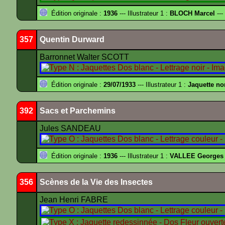
Édition originale :
1936
--- Illustrateur 1 :
BLOCH Marcel
---
357
Quentin Durward
Barronnet Walter SCOTT
Édition originale :
29/07/1933
--- Illustrateur 1 :
Jaquette no
392
Sacs et Parchemins
Jules SANDEAU
Édition originale :
1936
--- Illustrateur 1 :
VALLEE Georges
356
Scènes de la Vie des Insectes
Jean Henri FABRE