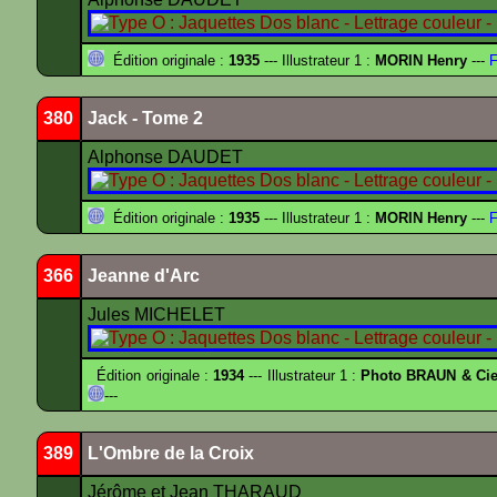
Édition originale :
1935
--- Illustrateur 1 :
MORIN Henry
---
F
380
Jack - Tome 2
Alphonse DAUDET
Édition originale :
1935
--- Illustrateur 1 :
MORIN Henry
---
F
366
Jeanne d'Arc
Jules MICHELET
Édition originale :
1934
--- Illustrateur 1 :
Photo BRAUN & Cie
---
389
L'Ombre de la Croix
Jérôme et Jean THARAUD