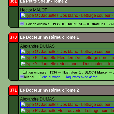
361
La Petite Soeur - Tome 2
Hector MALOT
Édition originale :
1933 DL 11/01/1934
--- Illustrateur 1 :
VA
370
Le Docteur mystérieux Tome 1
Alexandre DUMAS
Édition originale :
1934
--- Illustrateur 1 :
BLOCH Marcel
--- 
Michel
---
Fiche ouvrage
---
Jaquettes avec 4ème
---
371
Le Docteur mystérieux Tome 2
Alexandre DUMAS