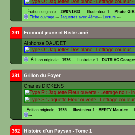
Édition originale :
29/07/1933
--- Illustrateur 1 :
Photo GIR
Fiche ouvrage
---
Jaquettes avec 4ème
---
Lecture
---
391
Fromont jeune et Risler ainé
Alphonse DAUDET
Édition originale :
1936
--- Illustrateur 1 :
DUTRIAC George
381
Grillon du Foyer
Charles DICKENS
Édition originale :
1935
--- Illustrateur 1 :
BERTY Maurice
--- 
---
362
Histoire d'un Paysan - Tome 1