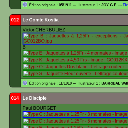
Édition originale :
05/1911
--- Illustrateur 1 :
JOY G.F.
---
Fic
012
Le Comte Kostia
Victor CHERBULIEZ
B
Édition originale :
11/1910
--- Illustrateur 1 :
BARRIBAL Will
014
Le Disciple
Paul BOURGET