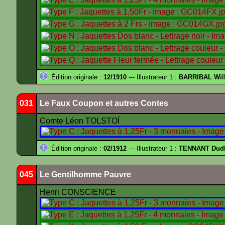
Édition originale :
12/1910
--- Illustrateur 1 :
BARRIBAL Will
031
Le Faux Coupon et autres Contes
Comte Léon TOLSTOÏ
Édition originale :
02/1912
--- Illustrateur 1 :
TENNANT Dud
045
Le Gentilhomme Pauvre
Henri CONSCIENCE