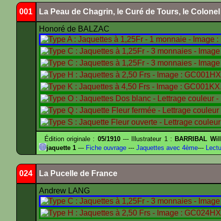
001
La Peau de Chagrin, le Curé de Tours, le Colone
Honoré de BALZAC
Édition originale :
05/1910
--- Illustrateur 1 :
BARRIBAL Will
jaquette 1
---
Fiche ouvrage
---
Jaquettes avec 4ème
---
Lectu
024
La Pucelle de France
Andrew LANG