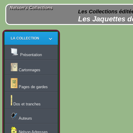
Les Collections édité
Les Jaquettes d
LA COLLECTION
Présentation
Cartonnages
Pages de gardes
Dos et tranches
Auteurs
Nelson Adresses