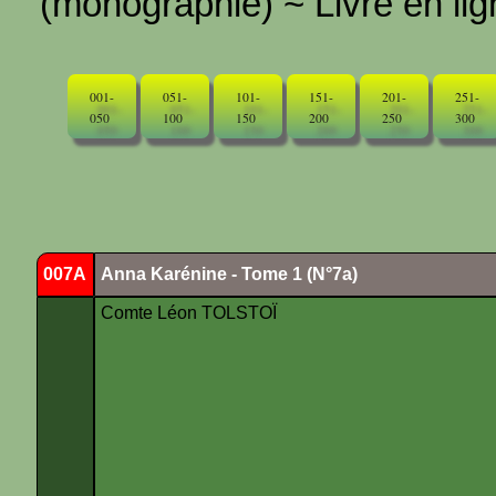
(monographie) ~ Livre en ligne
001-
051-
101-
151-
201-
251-
050
100
150
200
250
300
007A
Anna Karénine - Tome 1 (N°7a)
Comte Léon TOLSTOÏ