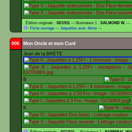
Édition originale :
02/1911
--- Illustrateur 1 :
DALMOND W.
---
-
Fiche ouvrage
---
Jaquettes avec 4ème
---
006
Mon Oncle et mon Curé
Jean de la BRÈTE
B
K
Édition originale :
07/1910
--- Illustrateur 1 :
BARRIBAL Will