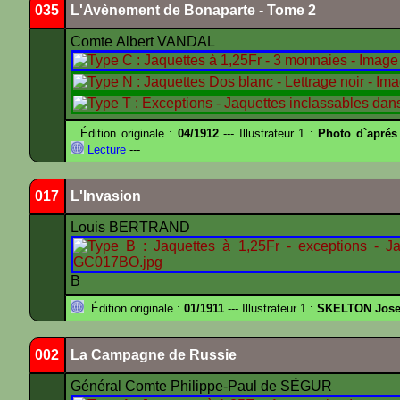
035
L'Avènement de Bonaparte - Tome 2
Comte Albert VANDAL
Édition originale :
04/1912
--- Illustrateur 1 :
Photo d`aprés
Lecture
---
017
L'Invasion
Louis BERTRAND
B
Édition originale :
01/1911
--- Illustrateur 1 :
SKELTON Josep
002
La Campagne de Russie
Général Comte Philippe-Paul de SÉGUR