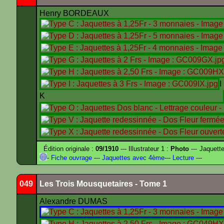
Henry BORDEAUX
K
Édition originale :
09/1910
--- Illustrateur 1 :
Photo
--- Jaquett
-
Fiche ouvrage
---
Jaquettes avec 4ème
---
Lecture
---
049
Les Trois Mousquetaires - Tome 1
Alexandre DUMAS