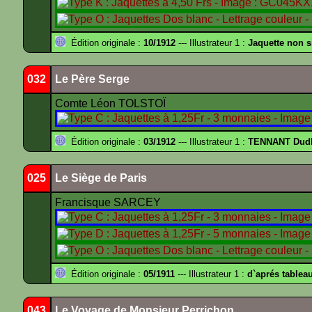
Édition originale :
10/1912
--- Illustrateur 1 :
Jaquette non 
032
Le Père Serge
Comte Léon TOLSTOÏ
Édition originale :
03/1912
--- Illustrateur 1 :
TENNANT Dud
025
Le Siège de Paris
Francisque SARCEY
Édition originale :
05/1911
--- Illustrateur 1 :
d`aprés tablea
043
Le Voyage de Monsieur Perrichon