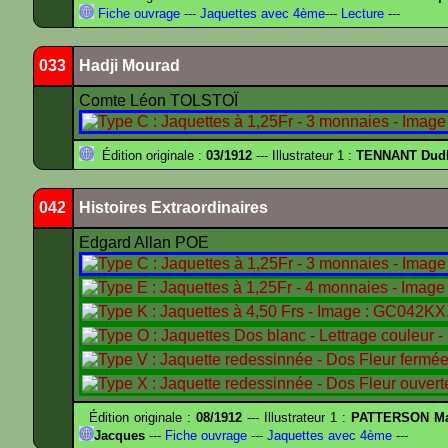
Fiche ouvrage
---
Jaquettes avec 4ème
---
Lecture
---
033
Hadji Mourad
Comte Léon TOLSTOÏ
Édition originale :
03/1912
--- Illustrateur 1 :
TENNANT Dud
042
Histoires Extraordinaires
Edgard Allan POE
Édition originale :
08/1912
--- Illustrateur 1 :
PATTERSON Ma
Jacques
---
Fiche ouvrage
---
Jaquettes avec 4ème
---