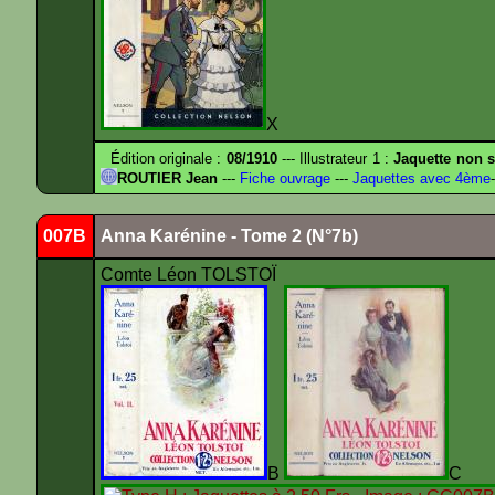
X
Édition originale :
08/1910
--- Illustrateur 1 :
Jaquette non s
ROUTIER Jean
---
Fiche ouvrage
---
Jaquettes avec 4ème
-
007B
Anna Karénine - Tome 2 (N°7b)
Comte Léon TOLSTOÏ
B