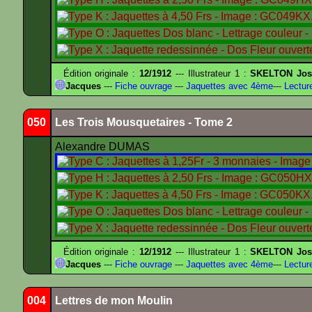
Édition originale :
12/1912
--- Illustrateur 1 :
SKELTON Jose
Jacques
---
Fiche ouvrage
---
Jaquettes avec 4ème
---
Lectur
050
Les Trois Mousquetaires - Tome 2
Alexandre DUMAS
Édition originale :
12/1912
--- Illustrateur 1 :
SKELTON Jose
Jacques
---
Fiche ouvrage
---
Jaquettes avec 4ème
---
Lectur
004
Lettres de mon Moulin