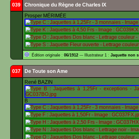
039
Chronique du Règne de Charles IX
Prosper MÉRIMÉE
Édition originale :
06/1912
--- Illustrateur 1 :
Jaquette non 
037
De Toute son Ame
René BAZIN
B