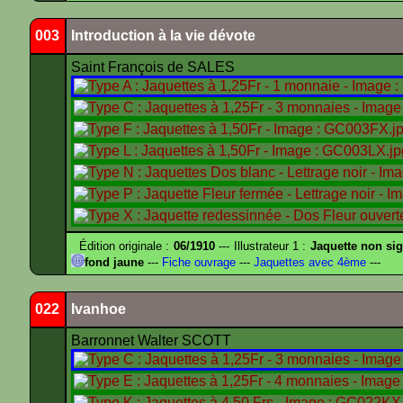
003
Introduction à la vie dévote
Saint François de SALES
Édition originale :
06/1910
--- Illustrateur 1 :
Jaquette non si
fond jaune
---
Fiche ouvrage
---
Jaquettes avec 4ème
---
022
Ivanhoe
Barronnet Walter SCOTT