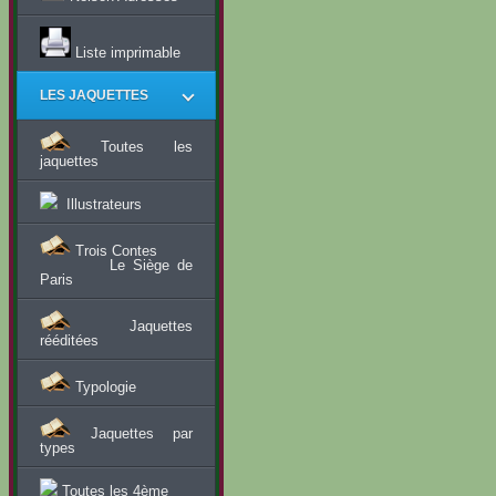
Liste imprimable
LES JAQUETTES
Toutes les
jaquettes
Illustrateurs
Trois Contes
Le Siège de
Paris
Jaquettes
rééditées
Typologie
Jaquettes par
types
Toutes les 4ème