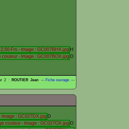
H
O
eur 2 :
ROUTIER Jean
---
Fiche ouvrage
---
D
O