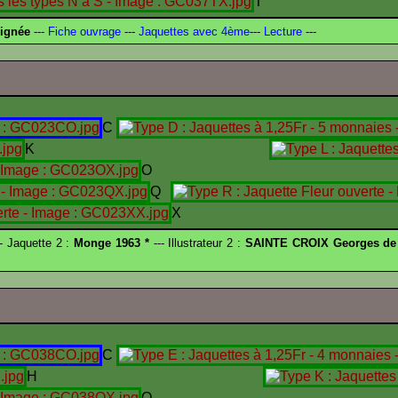
T
signée
---
Fiche ouvrage
---
Jaquettes avec 4ème
---
Lecture
---
C
K
O
Q
X
- Jaquette 2 :
Monge 1963 *
--- Illustrateur 2 :
SAINTE CROIX Georges de
C
H
O