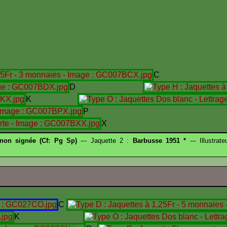
C
D
K
P
X
 non signée (Cf: Pg Sp)
--- Jaquette 2 :
Barbusse 1951 *
--- Illustrat
C
K