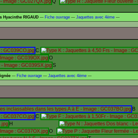
Q
és Hyacinthe RIGAUD
---
Fiche ouvrage
---
Jaquettes avec 4ème
---
C
O
S
signée
---
Fiche ouvrage
---
Jaquettes avec 4ème
---
B
C
H
O