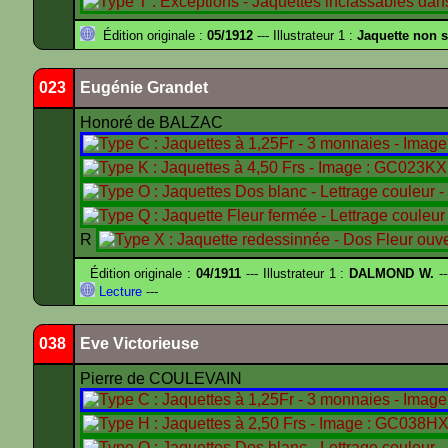
Édition originale :
05/1912
--- Illustrateur 1 :
Jaquette non 
023
Eugénie Grandet
Honoré de BALZAC
R
Édition originale :
04/1911
--- Illustrateur 1 :
DALMOND W.
--
Lecture
---
038
Eve Victorieuse
Pierre de COULEVAIN