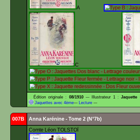
A
C
Édition originale :
08/1910
--- Illustrateur 1 :
Jaquette
Jaquettes avec 4ème
---
Lecture
---
007B
Anna Karénine - Tome 2 (N°7b)
Comte Léon TOLSTOÏ