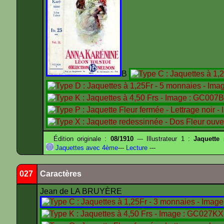
B
Édition originale :
08/1910
--- Illustrateur 1 :
Jaquette
Jaquettes avec 4ème
---
Lecture
---
027
Caractères
Jean de LA BRUYÈRE