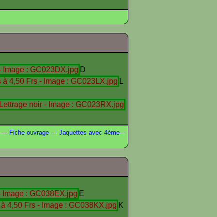
D
L
---
Fiche ouvrage
---
Jaquettes avec 4ème
---
E
K