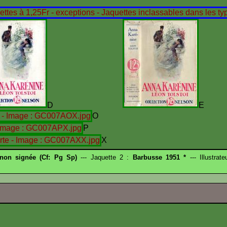
D
O
P
X
 non signée (Cf: Pg Sp)
--- Jaquette 2 :
Barbusse 1951 *
--- Illustrat