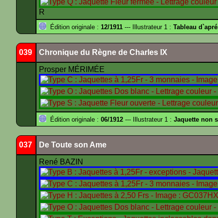
R
Édition originale :
12/1911
--- Illustrateur 1 :
Tableau d`apr
039
Chronique du Règne de Charles IX
Prosper MÉRIMÉE
Édition originale :
06/1912
--- Illustrateur 1 :
Jaquette non 
037
De Toute son Ame
René BAZIN