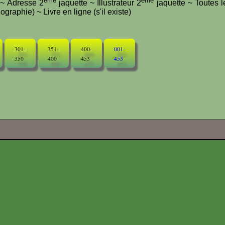
ème
ème
e ~ Adresse 2
jaquette ~ Illustrateur 2
jaquette ~ Toutes l
graphie) ~ Livre en ligne (s'il existe)
301-
351-
400-
001-
350
400
453
453