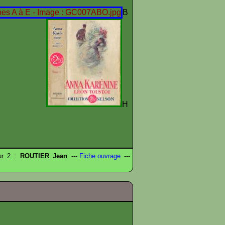
B
E
H
eur 2 :
ROUTIER Jean
---
Fiche ouvrage
---