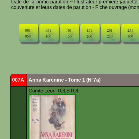
Date de la primo-parution ~ Illustrateur première jaquett
couverture et leurs dates de parution - Fiche ouvrage (mono
001-
051-
101-
151-
201-
251-
050
100
150
200
250
300
007A
Anna Karénine - Tome 1 (N°7a)
Comte Léon TOLSTOÏ