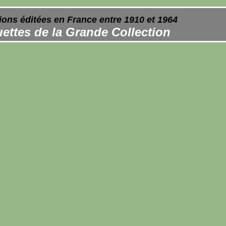
ions éditées en France entre 1910 et 1964
ettes de la Grande Collection