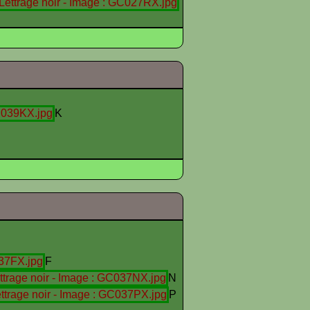
K
F
N
P