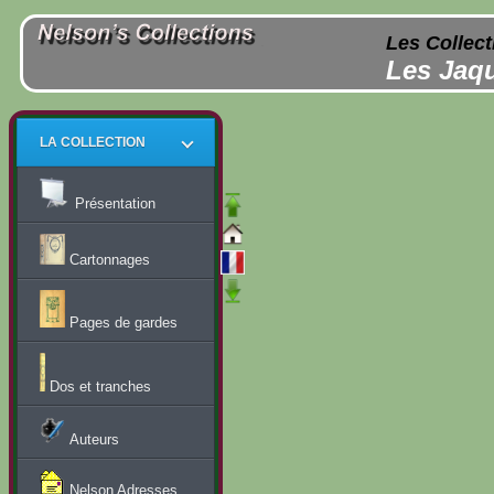
Les Collect
Les Jaqu
LA COLLECTION
Présentation
Cartonnages
Pages de gardes
Dos et tranches
Auteurs
Nelson Adresses