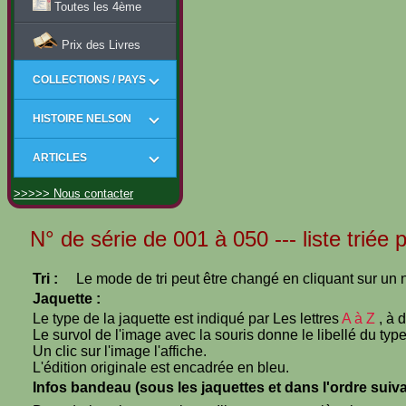
Toutes les 4ème
Prix des Livres
COLLECTIONS / PAYS
HISTOIRE NELSON
ARTICLES
>>>>> Nous contacter
N° de série de 001 à 050 --- liste triée p
Tri :
Le mode de tri peut être changé en cliquant sur un n
Jaquette :
Le type de la jaquette est indiqué par Les lettres
A à Z
, à 
Le survol de l'image avec la souris donne le libellé du type
Un clic sur l'image l'affiche.
L'édition originale est encadrée en bleu.
Infos bandeau (sous les jaquettes et dans l'ordre suiva