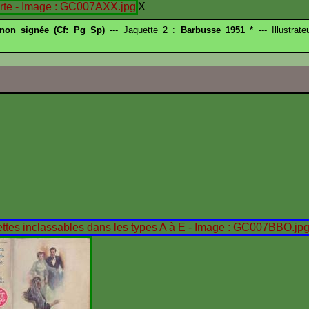
X
 non signée (Cf: Pg Sp)
--- Jaquette 2 :
Barbusse 1951 *
--- Illustrat