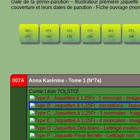
Date de la primo-parution ~ Illustrateur première jaquett
couverture et leurs dates de parution - Fiche ouvrage (mono
001-
051-
101-
151-
201-
251-
050
100
150
200
250
300
007A
Anna Karénine - Tome 1 (N°7a)
Comte Léon TOLSTOÏ