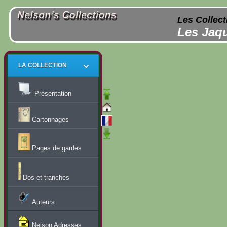
Les Collect
Les Jaqu
LA COLLECTION
Présentation
Cartonnages
Pages de gardes
Dos et tranches
Auteurs
Nelson Adresses