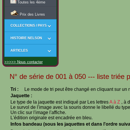
Toutes les 4ème
Prix des Livres
COLLECTIONS / PAYS
HISTOIRE NELSON
ARTICLES
>>>>> Nous contacter
N° de série de 001 à 050 --- liste triée p
Tri :
Le mode de tri peut être changé en cliquant sur un n
Jaquette :
Le type de la jaquette est indiqué par Les lettres
A à Z
, à 
Le survol de l'image avec la souris donne le libellé du type
Un clic sur l'image l'affiche.
L'édition originale est encadrée en bleu.
Infos bandeau (sous les jaquettes et dans l'ordre suiva