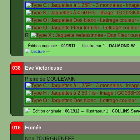
R
Édition originale :
04/1911
--- Illustrateur 1 :
DALMOND W.
--
Lecture
---
038
Eve Victorieuse
Pierre de COULEVAIN
Édition originale :
06/1912
--- Illustrateur 1 :
COLLINS Sewe
016
Fumée
Ivan TOURGUENEFF