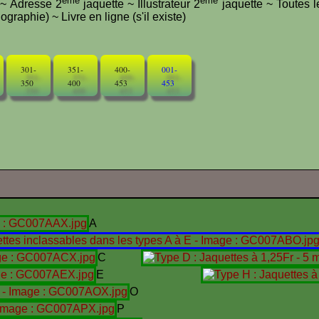
ème
ème
e ~ Adresse 2
jaquette ~ Illustrateur 2
jaquette ~ Toutes l
graphie) ~ Livre en ligne (s'il existe)
301-
351-
400-
001-
350
400
453
453
A
C
E
O
P