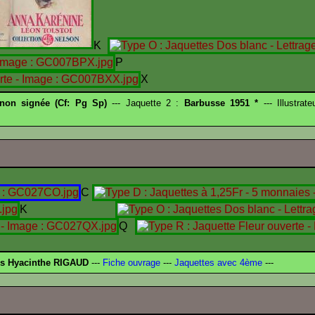
K
P
X
 non signée (Cf: Pg Sp)
--- Jaquette 2 :
Barbusse 1951 *
--- Illustrat
C
K
Q
és Hyacinthe RIGAUD
---
Fiche ouvrage
---
Jaquettes avec 4ème
---