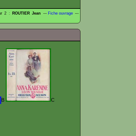
eur 2 :
ROUTIER Jean
---
Fiche ouvrage
---
B
C