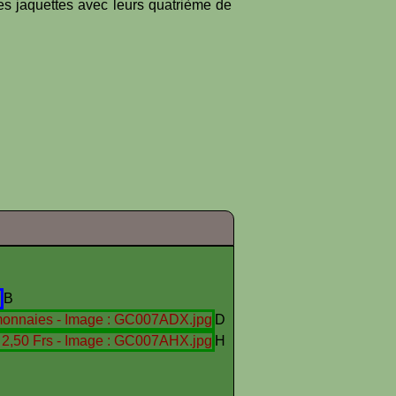
es jaquettes avec leurs quatrième de
B
D
H