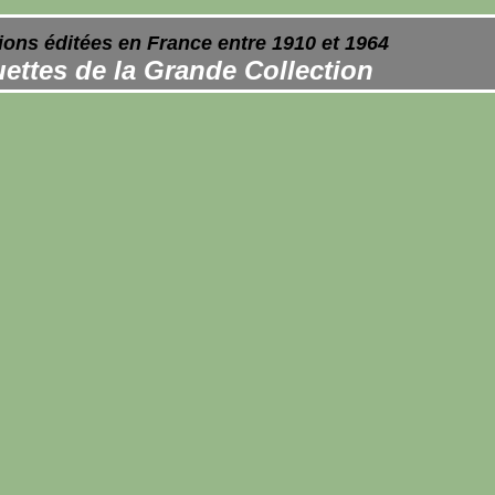
ions éditées en France entre 1910 et 1964
ettes de la Grande Collection