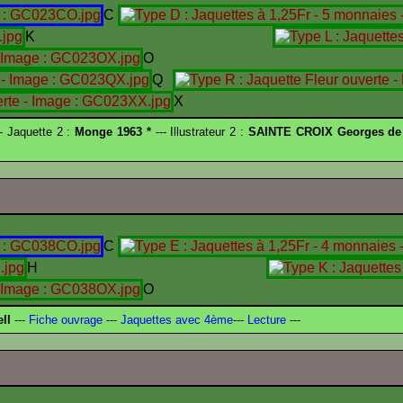
C
K
O
Q
X
- Jaquette 2 :
Monge 1963 *
--- Illustrateur 2 :
SAINTE CROIX Georges de
C
H
O
ll
---
Fiche ouvrage
---
Jaquettes avec 4ème
---
Lecture
---