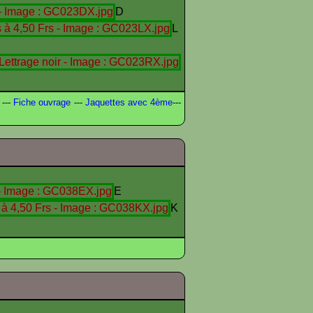
D
L
---
Fiche ouvrage
---
Jaquettes avec 4ème
---
E
K