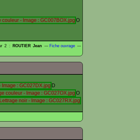
O
eur 2 :
ROUTIER Jean
---
Fiche ouvrage
---
D
O