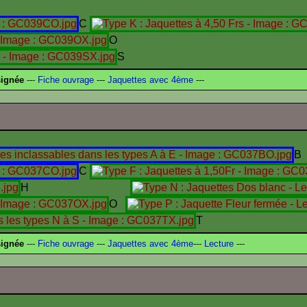
C
O
S
signée
---
Fiche ouvrage
---
Jaquettes avec 4ème
---
B
C
H
O
T
signée
---
Fiche ouvrage
---
Jaquettes avec 4ème
---
Lecture
---