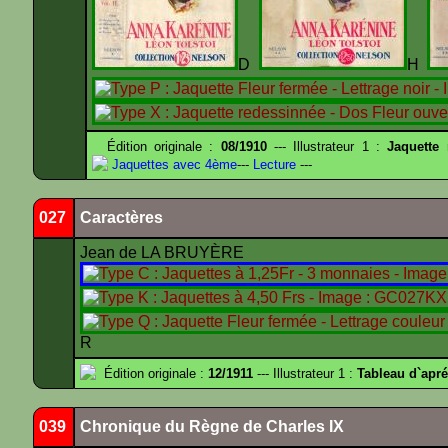
D
H
Édition originale :
08/1910
--- Illustrateur 1 :
Jaquette
Jaquettes avec 4ème
---
Lecture
---
027
Caractères
Jean de LA BRUYÈRE
R
Édition originale :
12/1911
--- Illustrateur 1 :
Tableau d`apr
039
Chronique du Règne de Charles IX