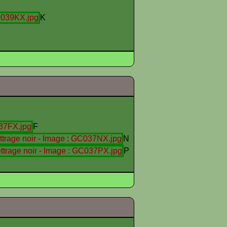
K
F
N
P