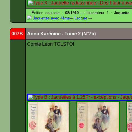
Édition originale :
08/1910
--- Illustrateur 1 :
Jaquette
Jaquettes avec 4ème
---
Lecture
---
007B
Anna Karénine - Tome 2 (N°7b)
Comte Léon TOLSTOÏ