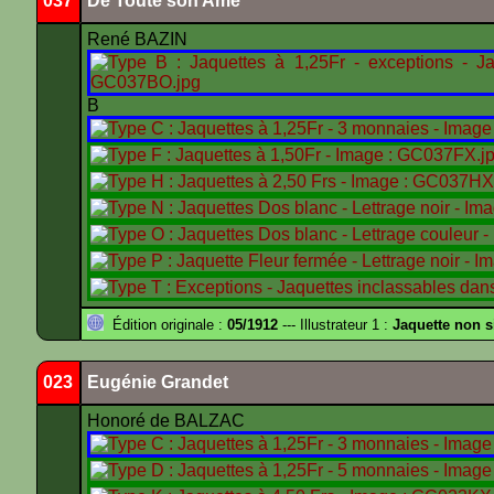
037
De Toute son Ame
René BAZIN
B
Édition originale :
05/1912
--- Illustrateur 1 :
Jaquette non 
023
Eugénie Grandet
Honoré de BALZAC