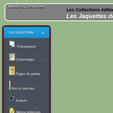
Les Collections édité
Les Jaquettes d
LA COLLECTION
Présentation
Cartonnages
Pages de gardes
Dos et tranches
Auteurs
Nelson Adresses