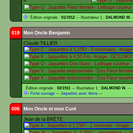
K
Édition originale :
01/1912
--- Illustrateur 1 :
DALMOND W.
-
019
Mon Oncle Benjamin
Claude TILLIER
Édition originale :
02/1911
--- Illustrateur 1 :
DALMOND W.
---
-
Fiche ouvrage
---
Jaquettes avec 4ème
---
006
Mon Oncle et mon Curé
Jean de la BRÈTE