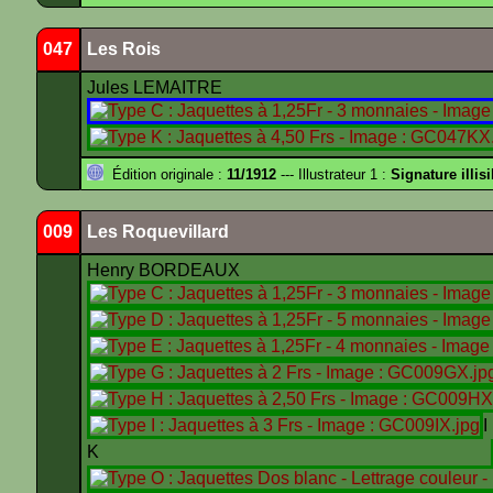
047
Les Rois
Jules LEMAITRE
Édition originale :
11/1912
--- Illustrateur 1 :
Signature illisi
009
Les Roquevillard
Henry BORDEAUX
K