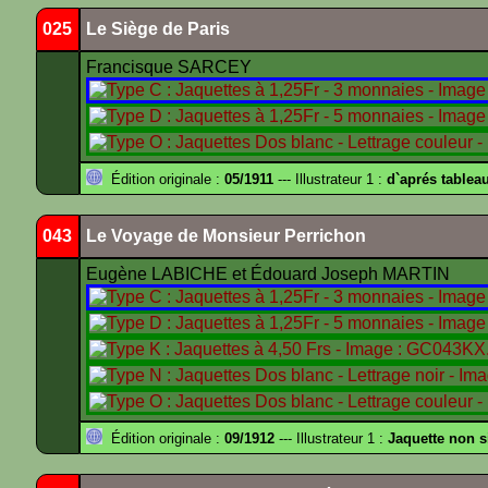
025
Le Siège de Paris
Francisque SARCEY
Édition originale :
05/1911
--- Illustrateur 1 :
d`aprés tablea
043
Le Voyage de Monsieur Perrichon
Eugène LABICHE et Édouard Joseph MARTIN
Édition originale :
09/1912
--- Illustrateur 1 :
Jaquette non 