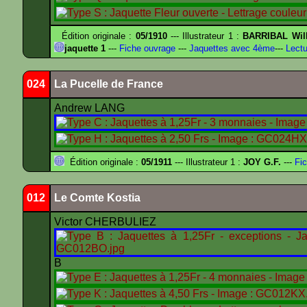
Édition originale :
05/1910
--- Illustrateur 1 :
BARRIBAL Will
jaquette 1
---
Fiche ouvrage
---
Jaquettes avec 4ème
---
Lectu
024
La Pucelle de France
Andrew LANG
Édition originale :
05/1911
--- Illustrateur 1 :
JOY G.F.
---
Fic
012
Le Comte Kostia
Victor CHERBULIEZ
B