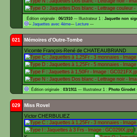
Édition originale :
06/1910
--- Illustrateur 1 :
Jaquette non sig
--
Jaquettes avec 4ème
---
Lecture
---
021
Mémoires d'Outre-Tombe
Vicomte François-René de CHATEAUBRIAND
Édition originale :
03/1911
--- Illustrateur 1 :
Photo Girodet
-
029
Miss Rovel
Victor CHERBULIEZ