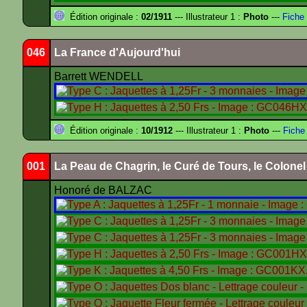
Édition originale :
02/1911
--- Illustrateur 1 :
Photo
---
Fiche 
046
La France d'Aujourd'hui
Barrett WENDELL
Édition originale :
10/1912
--- Illustrateur 1 :
Photo
---
Fiche
001
La Peau de Chagrin, le Curé de Tours, le Colone
Honoré de BALZAC