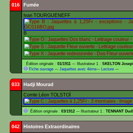
016
Fumée
Ivan TOURGUENEFF
B
Édition originale :
01/1911
--- Illustrateur 1 :
SKELTON Joseph 
Fiche ouvrage
---
Jaquettes avec 4ème
---
Lecture
---
033
Hadji Mourad
Comte Léon TOLSTOÏ
Édition originale :
03/1912
--- Illustrateur 1 :
TENNANT Dud
042
Histoires Extraordinaires