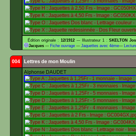
Édition originale :
12/1912
--- Illustrateur 1 :
SKELTON Jose
Jacques
---
Fiche ouvrage
---
Jaquettes avec 4ème
---
Lectur
004
Lettres de mon Moulin
Alphonse DAUDET