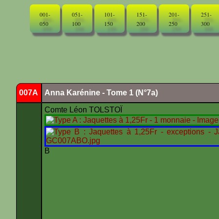
001-
051-
101-
151-
201-
251-
050
100
150
200
250
300
007A
Anna Karénine - Tome 1 (N°7a)
Comte Léon TOLSTOÏ
B