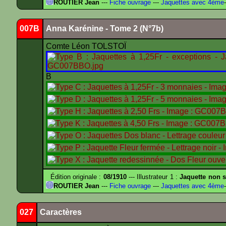
ROUTIER Jean
---
Fiche ouvrage
---
Jaquettes avec 4ème
-
007B
Anna Karénine - Tome 2 (N°7b)
Comte Léon TOLSTOÏ
B
Édition originale :
08/1910
--- Illustrateur 1 :
Jaquette non s
ROUTIER Jean
---
Fiche ouvrage
---
Jaquettes avec 4ème
-
027
Caractères