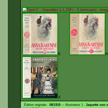
E
X
Édition originale :
08/1910
--- Illustrateur 1 :
Jaquette non s