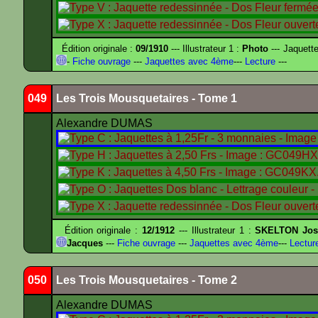
Édition originale :
09/1910
--- Illustrateur 1 :
Photo
--- Jaquett
-
Fiche ouvrage
---
Jaquettes avec 4ème
---
Lecture
---
049
Les Trois Mousquetaires - Tome 1
Alexandre DUMAS
Édition originale :
12/1912
--- Illustrateur 1 :
SKELTON Jose
Jacques
---
Fiche ouvrage
---
Jaquettes avec 4ème
---
Lectur
050
Les Trois Mousquetaires - Tome 2
Alexandre DUMAS