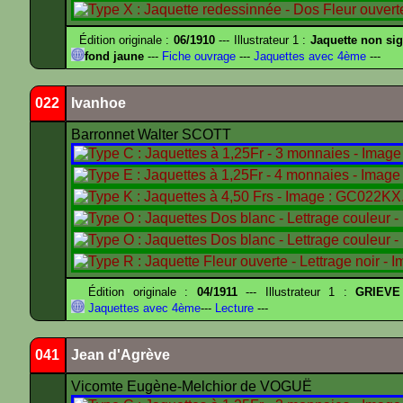
Édition originale :
06/1910
--- Illustrateur 1 :
Jaquette non si
fond jaune
---
Fiche ouvrage
---
Jaquettes avec 4ème
---
022
Ivanhoe
Barronnet Walter SCOTT
Édition originale :
04/1911
--- Illustrateur 1 :
GRIEVE
Jaquettes avec 4ème
---
Lecture
---
041
Jean d'Agrève
Vicomte Eugène-Melchior de VOGUË