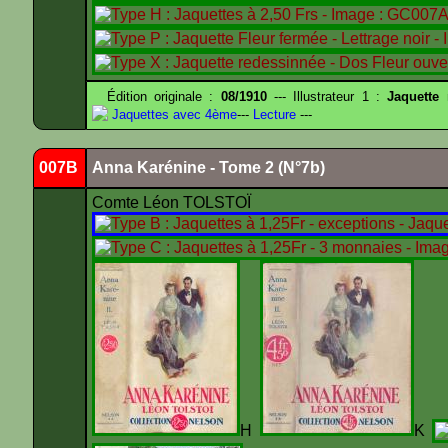
Édition originale :
08/1910
--- Illustrateur 1 :
Jaquette
Jaquettes avec 4ème
---
Lecture
---
007B
Anna Karénine - Tome 2 (N°7b)
Comte Léon TOLSTOÏ
H
K