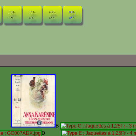
301-
351-
400-
001-
350
400
453
453
A
B
D