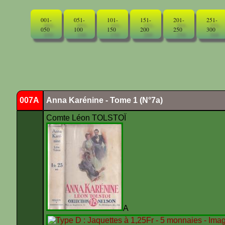
001-
051-
101-
151-
201-
251-
050
100
150
200
250
300
007A
Anna Karénine - Tome 1 (N°7a)
Comte Léon TOLSTOÏ