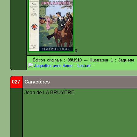
X
Édition originale :
08/1910
--- Illustrateur 1 :
Jaquette
Jaquettes avec 4ème
---
Lecture
---
027
Caractères
Jean de LA BRUYÈRE