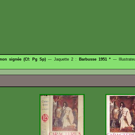
 non signée (Cf: Pg Sp)
--- Jaquette 2 :
Barbusse 1951 *
--- Illustrat