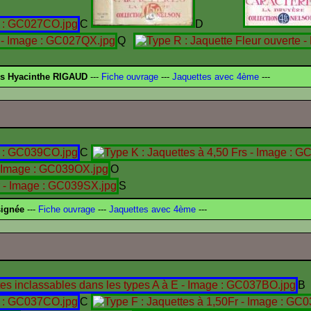
C
D
Q
és Hyacinthe RIGAUD
---
Fiche ouvrage
---
Jaquettes avec 4ème
---
C
O
S
signée
---
Fiche ouvrage
---
Jaquettes avec 4ème
---
B
C