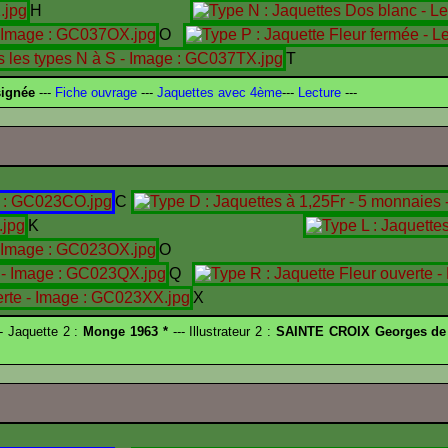
H
O
T
signée
---
Fiche ouvrage
---
Jaquettes avec 4ème
---
Lecture
---
C
K
O
Q
X
- Jaquette 2 :
Monge 1963 *
--- Illustrateur 2 :
SAINTE CROIX Georges de