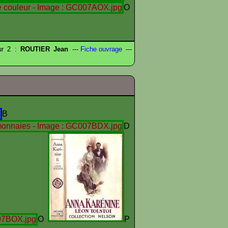
O
eur 2 :
ROUTIER Jean
---
Fiche ouvrage
---
B
D
O
P