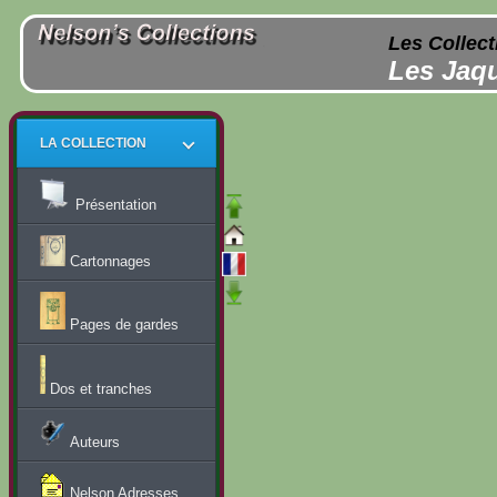
Les Collect
Les Jaqu
LA COLLECTION
Présentation
Cartonnages
Pages de gardes
Dos et tranches
Auteurs
Nelson Adresses