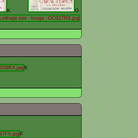
K
O
K
F