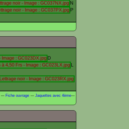
N
P
D
L
---
Fiche ouvrage
---
Jaquettes avec 4ème
---