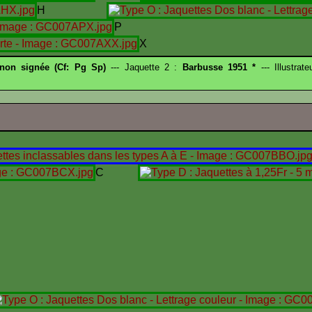
H
P
X
 non signée (Cf: Pg Sp)
--- Jaquette 2 :
Barbusse 1951 *
--- Illustrat
C