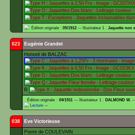
Édition originale :
05/1912
--- Illustrateur 1 :
Jaquette non 
023
Eugénie Grandet
Honoré de BALZAC
R
Édition originale :
04/1911
--- Illustrateur 1 :
DALMOND W.
--
Lecture
---
038
Eve Victorieuse
Pierre de COULEVAIN