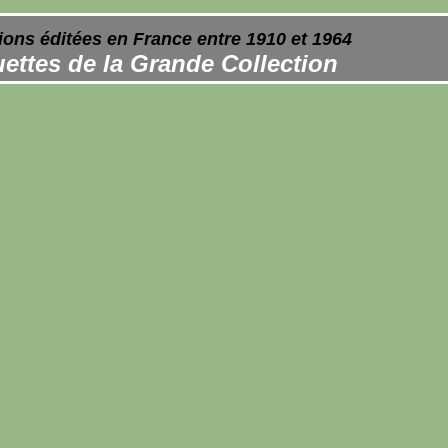
ions éditées en France entre 1910 et 1964
ettes de la Grande Collection