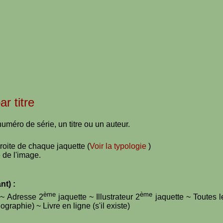
ar titre
uméro de série, un titre ou un auteur.
droite de chaque jaquette (
Voir la typologie
)
 de l'image.
nt) :
ème
ème
e ~ Adresse 2
jaquette ~ Illustrateur 2
jaquette ~ Toutes l
graphie) ~ Livre en ligne (s'il existe)