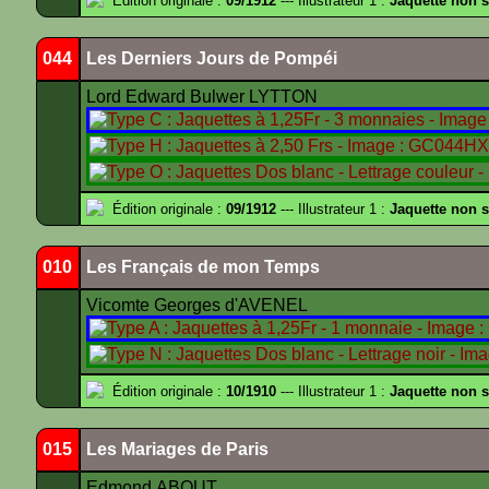
Édition originale :
09/1912
--- Illustrateur 1 :
Jaquette non 
044
Les Derniers Jours de Pompéi
Lord Edward Bulwer LYTTON
Édition originale :
09/1912
--- Illustrateur 1 :
Jaquette non 
010
Les Français de mon Temps
Vicomte Georges d'AVENEL
Édition originale :
10/1910
--- Illustrateur 1 :
Jaquette non 
015
Les Mariages de Paris
Edmond ABOUT