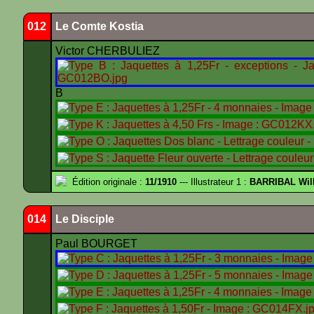
012
Le Comte Kostia
Victor CHERBULIEZ
B
Édition originale :
11/1910
--- Illustrateur 1 :
BARRIBAL Will
014
Le Disciple
Paul BOURGET