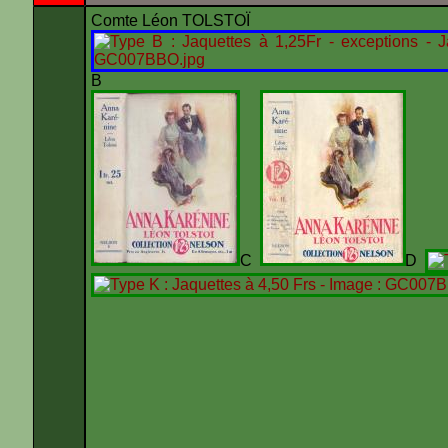
Comte Léon TOLSTOÏ
B
C
D