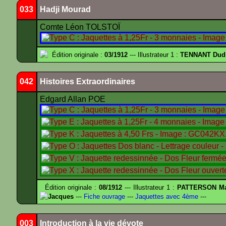
033
Hadji Mourad
Comte Léon TOLSTOÏ
Édition originale :
03/1912
--- Illustrateur 1 :
TENNANT Dud
042
Histoires Extraordinaires
Edgard Allan POE
Édition originale :
08/1912
--- Illustrateur 1 :
PATTERSON Ma
Jacques
---
Fiche ouvrage
---
Jaquettes avec 4ème
---
003
Introduction à la vie dévote