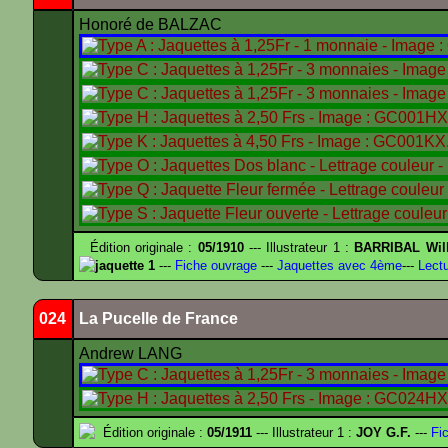
Honoré de BALZAC
Édition originale :
05/1910
--- Illustrateur 1 :
BARRIBAL Will
jaquette 1
---
Fiche ouvrage
---
Jaquettes avec 4ème
---
Lectu
024
La Pucelle de France
Andrew LANG
Édition originale :
05/1911
--- Illustrateur 1 :
JOY G.F.
---
Fic