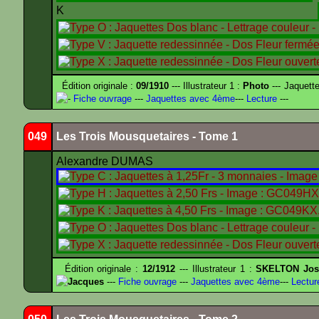
K
Édition originale :
09/1910
--- Illustrateur 1 :
Photo
--- Jaquett
-
Fiche ouvrage
---
Jaquettes avec 4ème
---
Lecture
---
049
Les Trois Mousquetaires - Tome 1
Alexandre DUMAS
Édition originale :
12/1912
--- Illustrateur 1 :
SKELTON Jose
Jacques
---
Fiche ouvrage
---
Jaquettes avec 4ème
---
Lectur