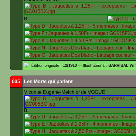
B
Édition originale :
12/1910
--- Illustrateur 1 :
BARRIBAL Wil
005
Les Morts qui parlent
Vicomte Eugène-Melchior de VOGUË
B