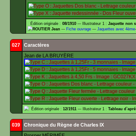
Édition originale :
08/1910
--- Illustrateur 1 :
Jaquette non s
ROUTIER Jean
---
Fiche ouvrage
---
Jaquettes avec 4ème
027
Caractères
Jean de LA BRUYÈRE
Édition originale :
12/1911
--- Illustrateur 1 :
Tableau d`apr
039
Chronique du Règne de Charles IX
Prosper MÉRIMÉE