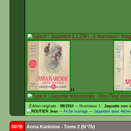
H
Édition originale :
08/1910
--- Illustrateur 1 :
Jaquette non s
ROUTIER Jean
---
Fiche ouvrage
---
Jaquettes avec 4ème
007B
Anna Karénine - Tome 2 (N°7b)