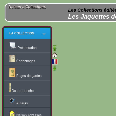
Les Collections édité
Les Jaquettes d
LA COLLECTION
Présentation
Cartonnages
Pages de gardes
Dos et tranches
Auteurs
Nelson Adresses