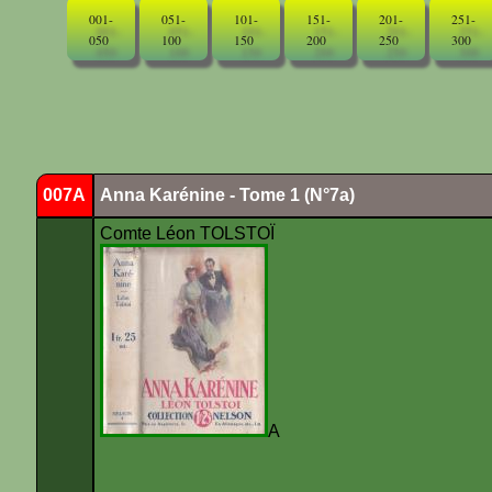
001-
051-
101-
151-
201-
251-
050
100
150
200
250
300
007A
Anna Karénine - Tome 1 (N°7a)
Comte Léon TOLSTOÏ