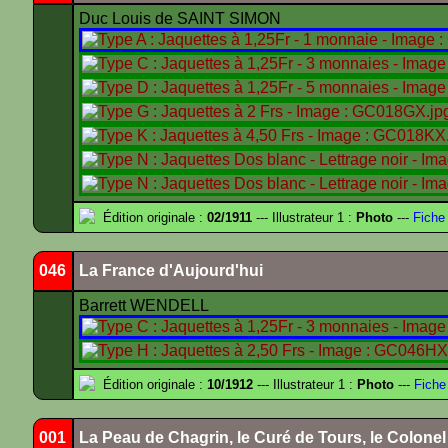
Duc Louis de SAINT SIMON
Édition originale :
02/1911
--- Illustrateur 1 :
Photo
---
Fiche
046
La France d'Aujourd'hui
Barrett WENDELL
Édition originale :
10/1912
--- Illustrateur 1 :
Photo
---
Fiche
001
La Peau de Chagrin, le Curé de Tours, le Colone