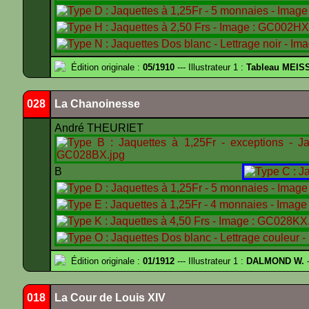
Édition originale :
05/1910
--- Illustrateur 1 :
Tableau MEIS
028
La Chanoinesse
André THEURIET
B
Édition originale :
01/1912
--- Illustrateur 1 :
DALMOND W.
-
018
La Cour de Louis XIV