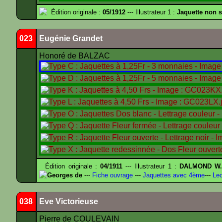
Édition originale :
05/1912
--- Illustrateur 1 :
Jaquette non 
023
Eugénie Grandet
Honoré de BALZAC
Édition originale :
04/1911
--- Illustrateur 1 :
DALMOND W
Georges de
---
Fiche ouvrage
---
Jaquettes avec 4ème
---
Lec
038
Eve Victorieuse
Pierre de COULEVAIN