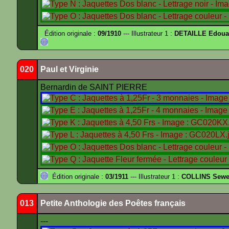
Édition originale :
09/1910
--- Illustrateur 1 :
DETAILLE Edouar
020
Paul et Virginie
Bernardin de SAINT PIERRE
Édition originale :
03/1911
--- Illustrateur 1 :
COLLINS Sewe
013
Petite Anthologie des Poêtes français
---