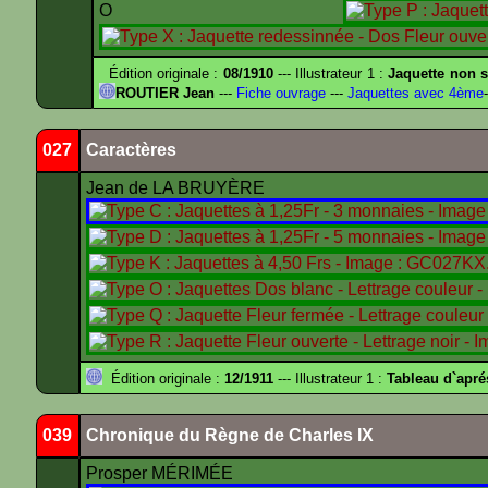
O
Édition originale :
08/1910
--- Illustrateur 1 :
Jaquette non s
ROUTIER Jean
---
Fiche ouvrage
---
Jaquettes avec 4ème
-
027
Caractères
Jean de LA BRUYÈRE
Édition originale :
12/1911
--- Illustrateur 1 :
Tableau d`apr
039
Chronique du Règne de Charles IX
Prosper MÉRIMÉE