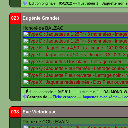
Édition originale :
05/1912
--- Illustrateur 1 :
Jaquette non 
023
Eugénie Grandet
Honoré de BALZAC
Édition originale :
04/1911
--- Illustrateur 1 :
DALMOND W
Georges de
---
Fiche ouvrage
---
Jaquettes avec 4ème
---
Lec
038
Eve Victorieuse
Pierre de COULEVAIN