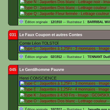
Édition originale :
12/1910
--- Illustrateur 1 :
BARRIBAL Will
031
Le Faux Coupon et autres Contes
Comte Léon TOLSTOÏ
Édition originale :
02/1912
--- Illustrateur 1 :
TENNANT Dud
045
Le Gentilhomme Pauvre
Henri CONSCIENCE
Édition originale :
10/1912
--- Illustrateur 1 :
Jaquette non 