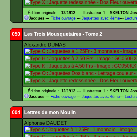
Édition originale :
12/1912
--- Illustrateur 1 :
SKELTON Jose
Jacques
---
Fiche ouvrage
---
Jaquettes avec 4ème
---
Lectur
050
Les Trois Mousquetaires - Tome 2
Alexandre DUMAS
Édition originale :
12/1912
--- Illustrateur 1 :
SKELTON Jose
Jacques
---
Fiche ouvrage
---
Jaquettes avec 4ème
---
Lectur
004
Lettres de mon Moulin
Alphonse DAUDET