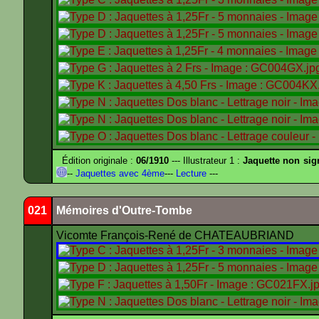
Édition originale :
06/1910
--- Illustrateur 1 :
Jaquette non sig
--
Jaquettes avec 4ème
---
Lecture
---
021
Mémoires d'Outre-Tombe
Vicomte François-René de CHATEAUBRIAND