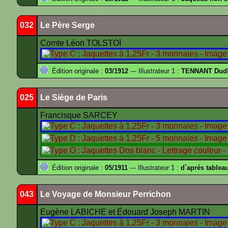
032
Le Père Serge
Comte Léon TOLSTOÏ
Édition originale :
03/1912
--- Illustrateur 1 :
TENNANT Dud
025
Le Siège de Paris
Francisque SARCEY
Édition originale :
05/1911
--- Illustrateur 1 :
d`aprés tablea
043
Le Voyage de Monsieur Perrichon
Eugène LABICHE et Édouard Joseph MARTIN