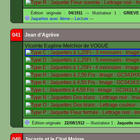
Édition originale :
04/1911
--- Illustrateur 1 :
GRIEVE
Jaquettes avec 4ème
---
Lecture
---
041
Jean d'Agrève
Vicomte Eugène-Melchior de VOGUË
Édition originale :
22/08/1912
--- Illustrateur 1 :
Jaquette no
040
Jocaste et le Chat Maigre