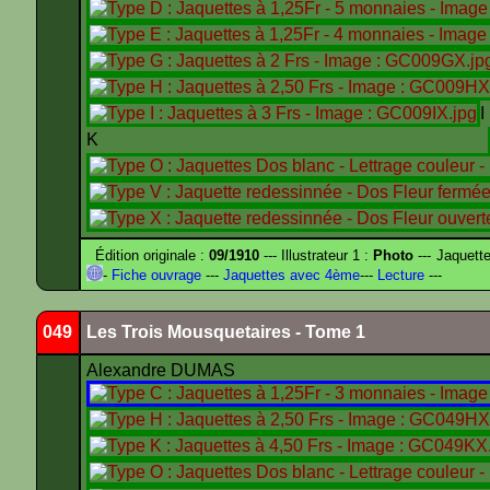
K
Édition originale :
09/1910
--- Illustrateur 1 :
Photo
--- Jaquett
-
Fiche ouvrage
---
Jaquettes avec 4ème
---
Lecture
---
049
Les Trois Mousquetaires - Tome 1
Alexandre DUMAS