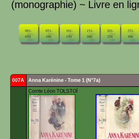
(monographie) ~ Livre en ligne
001-
051-
101-
151-
201-
251-
050
100
150
200
250
300
007A
Anna Karénine - Tome 1 (N°7a)
Comte Léon TOLSTOÏ