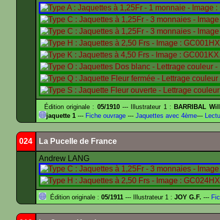
Édition originale :
05/1910
--- Illustrateur 1 :
BARRIBAL Will
jaquette 1
---
Fiche ouvrage
---
Jaquettes avec 4ème
---
Lectu
024
La Pucelle de France
Andrew LANG
Édition originale :
05/1911
--- Illustrateur 1 :
JOY G.F.
---
Fic