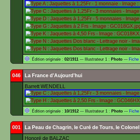
Édition originale :
02/1911
--- Illustrateur 1 :
Photo
---
Fiche 
046
La France d'Aujourd'hui
Barrett WENDELL
Édition originale :
10/1912
--- Illustrateur 1 :
Photo
---
Fiche
001
La Peau de Chagrin, le Curé de Tours, le Colone
Honoré de BALZAC