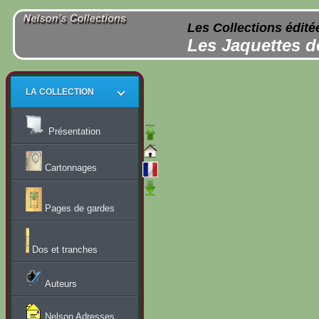
Les Collections édité
Les Jaquettes d
LA COLLECTION
Présentation
Cartonnages
Pages de gardes
Dos et tranches
Auteurs
Nelson Adresses