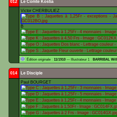
012
Le Comte Kostia
Victor CHERBULIEZ
B
Édition originale :
11/1910
--- Illustrateur 1 :
BARRIBAL Will
014
Le Disciple
Paul BOURGET