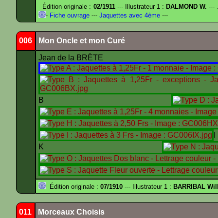
Édition originale :
02/1911
--- Illustrateur 1 :
DALMOND W.
---
-
Fiche ouvrage
---
Jaquettes avec 4ème
---
006
Mon Oncle et mon Curé
Jean de la BRÈTE
B
K
Édition originale :
07/1910
--- Illustrateur 1 :
BARRIBAL Will
011
Morceaux Choisis