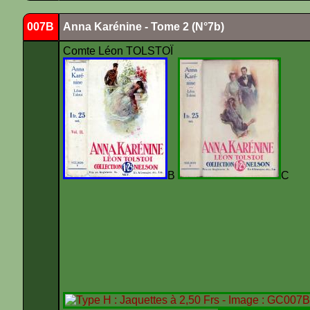
007B
Anna Karénine - Tome 2 (N°7b)
Comte Léon TOLSTOÏ
B