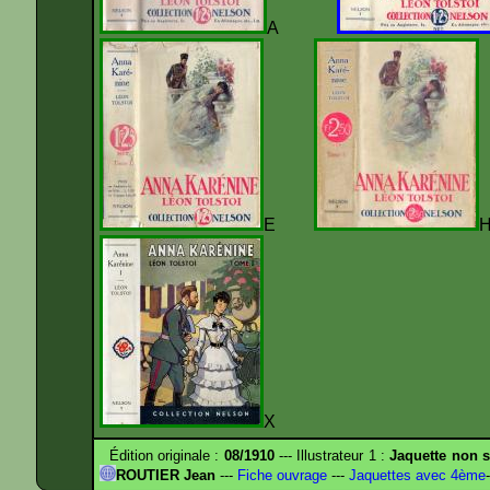
A
E
X
Édition originale :
08/1910
--- Illustrateur 1 :
Jaquette non s
ROUTIER Jean
---
Fiche ouvrage
---
Jaquettes avec 4ème
-