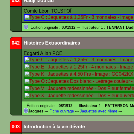
033
Hadji Mourad
Comte Léon TOLSTOÏ
Édition originale :
03/1912
--- Illustrateur 1 :
TENNANT Dud
042
Histoires Extraordinaires
Edgard Allan POE
Édition originale :
08/1912
--- Illustrateur 1 :
PATTERSON Ma
Jacques
---
Fiche ouvrage
---
Jaquettes avec 4ème
---
003
Introduction à la vie dévote