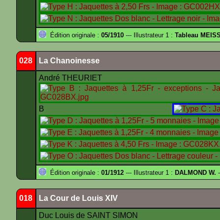
Édition originale :
05/1910
--- Illustrateur 1 :
Tableau MEIS
028
La Chanoinesse
André THEURIET
B
Édition originale :
01/1912
--- Illustrateur 1 :
DALMOND W.
-
018
La Cour de Louis XIV
Duc Louis de SAINT SIMON