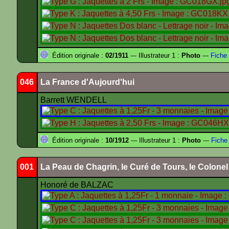
Édition originale :
02/1911
--- Illustrateur 1 :
Photo
---
Fiche 
046
La France d'Aujourd'hui
Barrett WENDELL
Édition originale :
10/1912
--- Illustrateur 1 :
Photo
---
Fiche
001
La Peau de Chagrin, le Curé de Tours, le Colone
Honoré de BALZAC