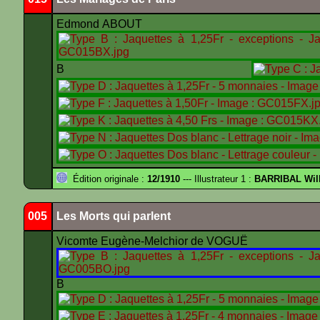
Edmond ABOUT
B
Édition originale :
12/1910
--- Illustrateur 1 :
BARRIBAL Will
005
Les Morts qui parlent
Vicomte Eugène-Melchior de VOGUË
B