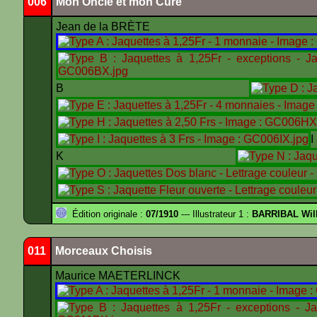
006
Mon Oncle et mon Curé
Jean de la BRÈTE
B
K
Édition originale :
07/1910
--- Illustrateur 1 :
BARRIBAL Will
011
Morceaux Choisis
Maurice MAETERLINCK