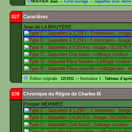
ROUTIER Jean
---
Fiche ouvrage
---
Jaquettes avec 4ème
-
027
Caractères
Jean de LA BRUYÈRE
Édition originale :
12/1911
--- Illustrateur 1 :
Tableau d`apr
039
Chronique du Règne de Charles IX
Prosper MÉRIMÉE