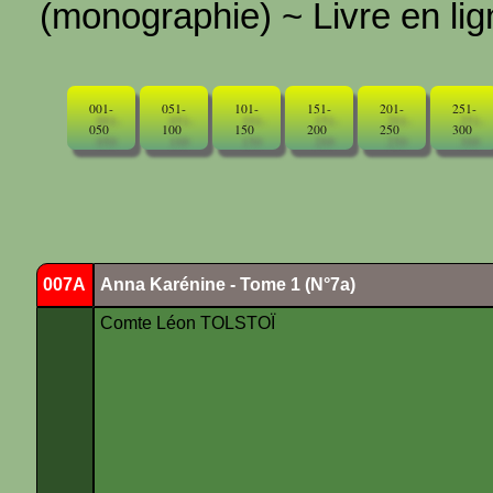
(monographie) ~ Livre en ligne
001-
051-
101-
151-
201-
251-
050
100
150
200
250
300
007A
Anna Karénine - Tome 1 (N°7a)
Comte Léon TOLSTOÏ