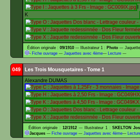
K
Édition originale :
09/1910
--- Illustrateur 1 :
Photo
--- Jaquett
-
Fiche ouvrage
---
Jaquettes avec 4ème
---
Lecture
---
049
Les Trois Mousquetaires - Tome 1
Alexandre DUMAS
Édition originale :
12/1912
--- Illustrateur 1 :
SKELTON Jose
Jacques
---
Fiche ouvrage
---
Jaquettes avec 4ème
---
Lectur