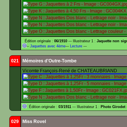
Édition originale :
06/1910
--- Illustrateur 1 :
Jaquette non sig
--
Jaquettes avec 4ème
---
Lecture
---
021
Mémoires d'Outre-Tombe
Vicomte François-René de CHATEAUBRIAND
Édition originale :
03/1911
--- Illustrateur 1 :
Photo Girodet
-
029
Miss Rovel