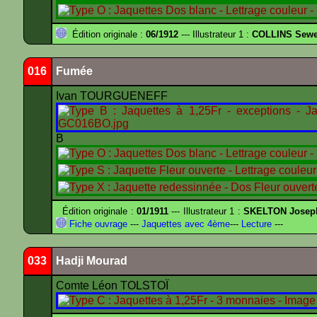
Édition originale :
06/1912
--- Illustrateur 1 :
COLLINS Sewe
016
Fumée
Ivan TOURGUENEFF
B
Édition originale :
01/1911
--- Illustrateur 1 :
SKELTON Joseph 
Fiche ouvrage
---
Jaquettes avec 4ème
---
Lecture
---
033
Hadji Mourad
Comte Léon TOLSTOÏ