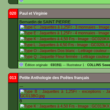
020
Paul et Virginie
Bernardin de SAINT PIERRE
Édition originale :
03/1911
--- Illustrateur 1 :
COLLINS Sewe
013
Petite Anthologie des Poêtes français
---
B