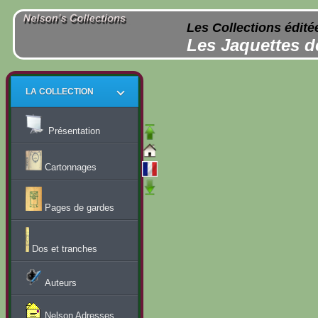
Les Collections édité
Les Jaquettes d
LA COLLECTION
Présentation
Cartonnages
Pages de gardes
Dos et tranches
Auteurs
Nelson Adresses