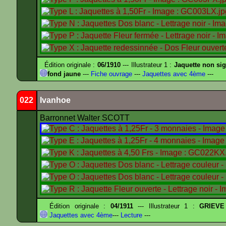
Édition originale :
06/1910
--- Illustrateur 1 :
Jaquette non si
fond jaune
---
Fiche ouvrage
---
Jaquettes avec 4ème
---
022
Ivanhoe
Barronnet Walter SCOTT
Édition originale :
04/1911
--- Illustrateur 1 :
GRIEVE
Jaquettes avec 4ème
---
Lecture
---