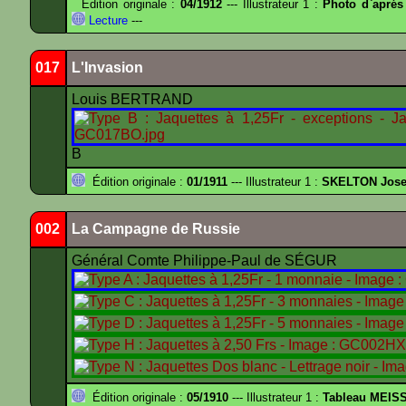
Édition originale :
04/1912
--- Illustrateur 1 :
Photo d`aprés
Lecture
---
017
L'Invasion
Louis BERTRAND
B
Édition originale :
01/1911
--- Illustrateur 1 :
SKELTON Josep
002
La Campagne de Russie
Général Comte Philippe-Paul de SÉGUR
Édition originale :
05/1910
--- Illustrateur 1 :
Tableau MEIS