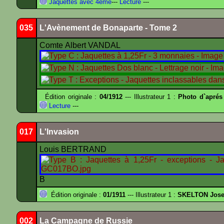
Jaquettes avec 4ème
---
Lecture
---
035
L'Avènement de Bonaparte - Tome 2
Comte Albert VANDAL
Édition originale :
04/1912
--- Illustrateur 1 :
Photo d`aprés
Lecture
---
017
L'Invasion
Louis BERTRAND
B
Édition originale :
01/1911
--- Illustrateur 1 :
SKELTON Josep
002
La Campagne de Russie