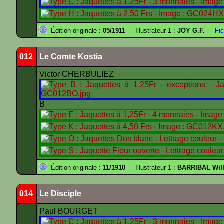
Édition originale :
05/1911
--- Illustrateur 1 :
JOY G.F.
---
Fic
012
Le Comte Kostia
Victor CHERBULIEZ
B
Édition originale :
11/1910
--- Illustrateur 1 :
BARRIBAL Will
014
Le Disciple
Paul BOURGET