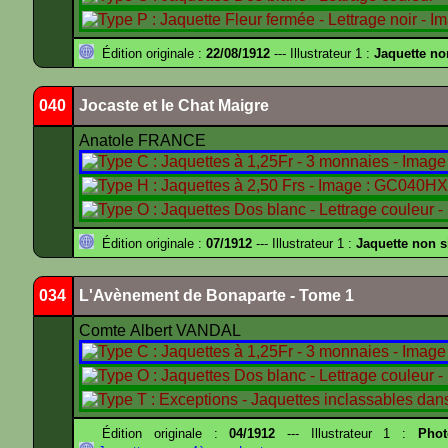
Édition originale :
22/08/1912
--- Illustrateur 1 :
Jaquette no
040
Jocaste et le Chat Maigre
Anatole FRANCE
Édition originale :
07/1912
--- Illustrateur 1 :
Jaquette non 
034
L'Avènement de Bonaparte - Tome 1
Comte Albert VANDAL
Édition originale :
04/1912
--- Illustrateur 1 :
Pho