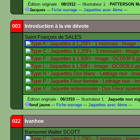
Édition originale :
08/1912
--- Illustrateur 1 :
PATTERSON Ma
Jacques
---
Fiche ouvrage
---
Jaquettes avec 4ème
---
003
Introduction à la vie dévote
Saint François de SALES
Édition originale :
06/1910
--- Illustrateur 1 :
Jaquette non si
fond jaune
---
Fiche ouvrage
---
Jaquettes avec 4ème
---
022
Ivanhoe
Barronnet Walter SCOTT