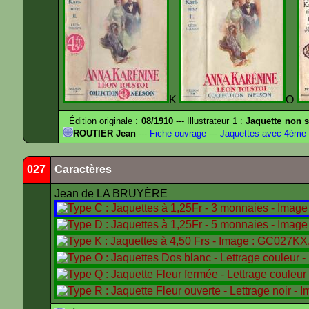
K
O
Édition originale :
08/1910
--- Illustrateur 1 :
Jaquette non s
ROUTIER Jean
---
Fiche ouvrage
---
Jaquettes avec 4ème
-
027
Caractères
Jean de LA BRUYÈRE