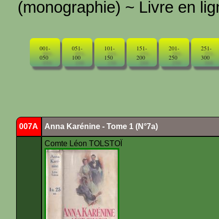
(monographie) ~ Livre en ligne
001-
051-
101-
151-
201-
251-
050
100
150
200
250
300
007A
Anna Karénine - Tome 1 (N°7a)
Comte Léon TOLSTOÏ