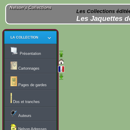
Les Collections édité
Les Jaquettes d
LA COLLECTION
Présentation
Cartonnages
Pages de gardes
Dos et tranches
Auteurs
Nelson Adresses