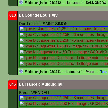
Édition originale :
01/1912
--- Illustrateur 1 :
DALMOND W.
-
018
La Cour de Louis XIV
Duc Louis de SAINT SIMON
Édition originale :
02/1911
--- Illustrateur 1 :
Photo
---
Fiche 
046
La France d'Aujourd'hui
Barrett WENDELL