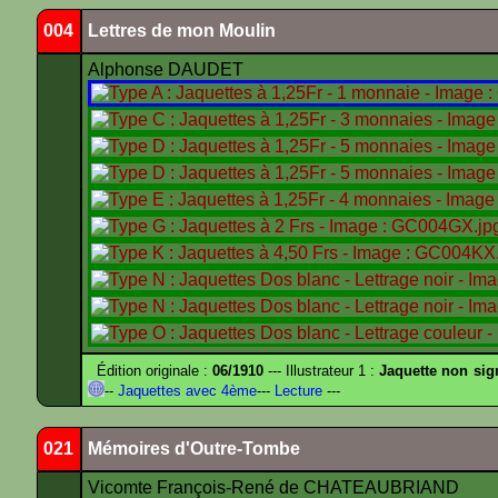
004
Lettres de mon Moulin
Alphonse DAUDET
Édition originale :
06/1910
--- Illustrateur 1 :
Jaquette non sig
--
Jaquettes avec 4ème
---
Lecture
---
021
Mémoires d'Outre-Tombe
Vicomte François-René de CHATEAUBRIAND