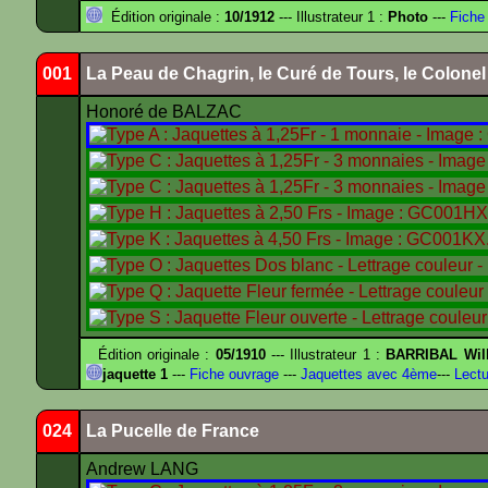
Édition originale :
10/1912
--- Illustrateur 1 :
Photo
---
Fiche
001
La Peau de Chagrin, le Curé de Tours, le Colone
Honoré de BALZAC
Édition originale :
05/1910
--- Illustrateur 1 :
BARRIBAL Will
jaquette 1
---
Fiche ouvrage
---
Jaquettes avec 4ème
---
Lectu
024
La Pucelle de France
Andrew LANG