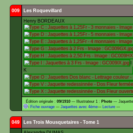
009
Les Roquevillard
Henry BORDEAUX
K
Édition originale :
09/1910
--- Illustrateur 1 :
Photo
--- Jaquett
-
Fiche ouvrage
---
Jaquettes avec 4ème
---
Lecture
---
049
Les Trois Mousquetaires - Tome 1
Alexandre DUMAS