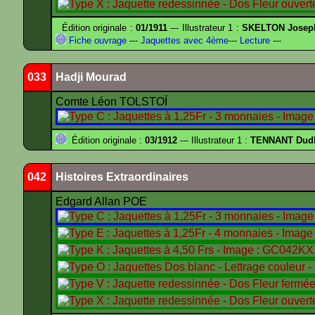
Édition originale :
01/1911
--- Illustrateur 1 :
SKELTON Joseph 
Fiche ouvrage
---
Jaquettes avec 4ème
---
Lecture
---
033
Hadji Mourad
Comte Léon TOLSTOÏ
Édition originale :
03/1912
--- Illustrateur 1 :
TENNANT Dud
042
Histoires Extraordinaires
Edgard Allan POE