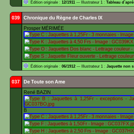
Édition originale :
12/1911
--- Illustrateur 1 :
Tableau d`apr
039
Chronique du Règne de Charles IX
Prosper MÉRIMÉE
Édition originale :
06/1912
--- Illustrateur 1 :
Jaquette non 
037
De Toute son Ame
René BAZIN
B