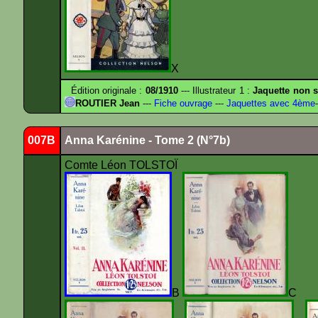
X
Édition originale :
08/1910
--- Illustrateur 1 :
Jaquette non s
ROUTIER Jean
---
Fiche ouvrage
---
Jaquettes avec 4ème
-
007B
Anna Karénine - Tome 2 (N°7b)
Comte Léon TOLSTOÏ
B