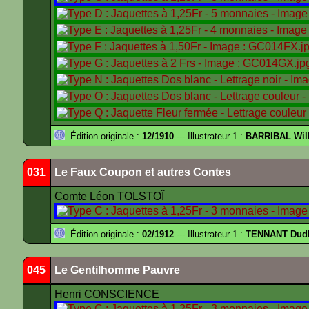
Édition originale :
12/1910
--- Illustrateur 1 :
BARRIBAL Will
031
Le Faux Coupon et autres Contes
Comte Léon TOLSTOÏ
Édition originale :
02/1912
--- Illustrateur 1 :
TENNANT Dud
045
Le Gentilhomme Pauvre
Henri CONSCIENCE