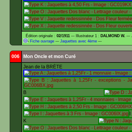
Édition originale :
02/1911
--- Illustrateur 1 :
DALMOND W.
---
-
Fiche ouvrage
---
Jaquettes avec 4ème
---
006
Mon Oncle et mon Curé
Jean de la BRÈTE
B
K