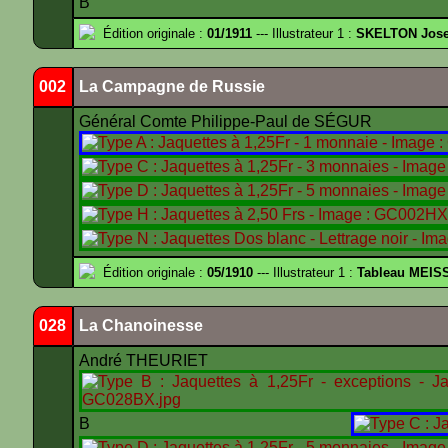
B
Édition originale :
01/1911
--- Illustrateur 1 :
SKELTON Josep
002
La Campagne de Russie
Général Comte Philippe-Paul de SÉGUR
Édition originale :
05/1910
--- Illustrateur 1 :
Tableau MEIS
028
La Chanoinesse
André THEURIET
B