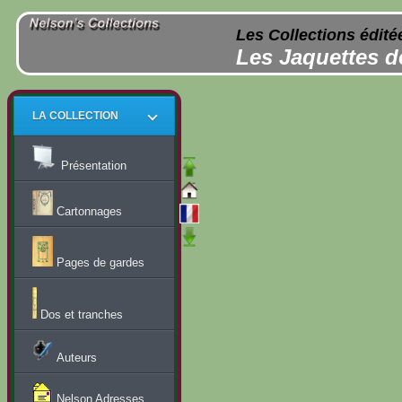
Les Collections édité
Les Jaquettes d
LA COLLECTION
Présentation
Cartonnages
Pages de gardes
Dos et tranches
Auteurs
Nelson Adresses