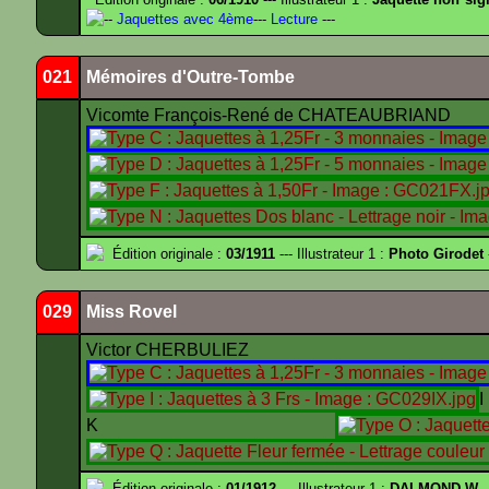
--
Jaquettes avec 4ème
---
Lecture
---
021
Mémoires d'Outre-Tombe
Vicomte François-René de CHATEAUBRIAND
Édition originale :
03/1911
--- Illustrateur 1 :
Photo Girodet
029
Miss Rovel
Victor CHERBULIEZ
K
Édition originale :
01/1912
--- Illustrateur 1 :
DALMOND W.
-