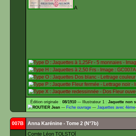
Édition originale :
08/1910
--- Illustrateur 1 :
Jaquette non s
ROUTIER Jean
---
Fiche ouvrage
---
Jaquettes avec 4ème
007B
Anna Karénine - Tome 2 (N°7b)
Comte Léon TOLSTOÏ