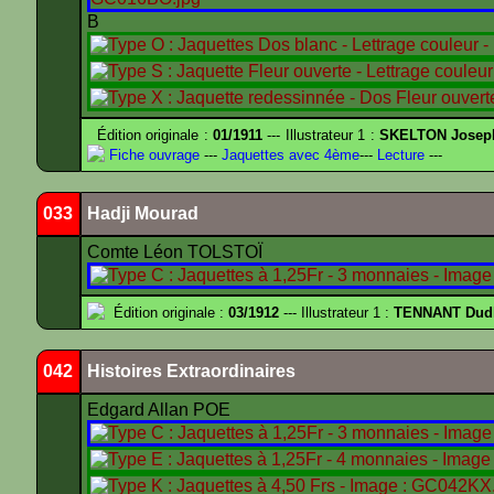
B
Édition originale :
01/1911
--- Illustrateur 1 :
SKELTON Joseph 
Fiche ouvrage
---
Jaquettes avec 4ème
---
Lecture
---
033
Hadji Mourad
Comte Léon TOLSTOÏ
Édition originale :
03/1912
--- Illustrateur 1 :
TENNANT Dud
042
Histoires Extraordinaires
Edgard Allan POE