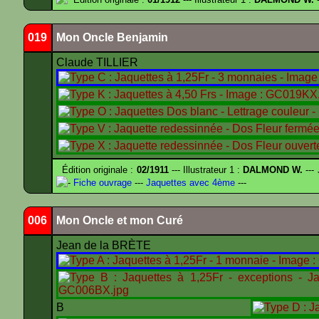
019
Mon Oncle Benjamin
Claude TILLIER
Édition originale :
02/1911
--- Illustrateur 1 :
DALMOND W.
---
-
Fiche ouvrage
---
Jaquettes avec 4ème
---
006
Mon Oncle et mon Curé
Jean de la BRÈTE
B