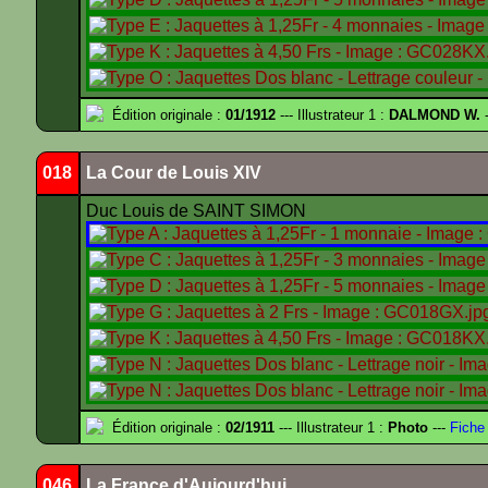
Édition originale :
01/1912
--- Illustrateur 1 :
DALMOND W.
-
018
La Cour de Louis XIV
Duc Louis de SAINT SIMON
Édition originale :
02/1911
--- Illustrateur 1 :
Photo
---
Fiche
046
La France d'Aujourd'hui