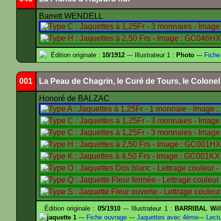
Barrett WENDELL
Édition originale :
10/1912
--- Illustrateur 1 :
Photo
---
Fiche
001
La Peau de Chagrin, le Curé de Tours, le Colone
Honoré de BALZAC
Édition originale :
05/1910
--- Illustrateur 1 :
BARRIBAL Will
jaquette 1
---
Fiche ouvrage
---
Jaquettes avec 4ème
---
Lectu