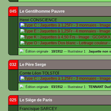
045
Le Gentilhomme Pauvre
Henri CONSCIENCE
Édition originale :
10/1912
--- Illustrateur 1 :
Jaquette non 
032
Le Père Serge
Comte Léon TOLSTOÏ
Édition originale :
03/1912
--- Illustrateur 1 :
TENNANT Dud
025
Le Siège de Paris
Francisque SARCEY