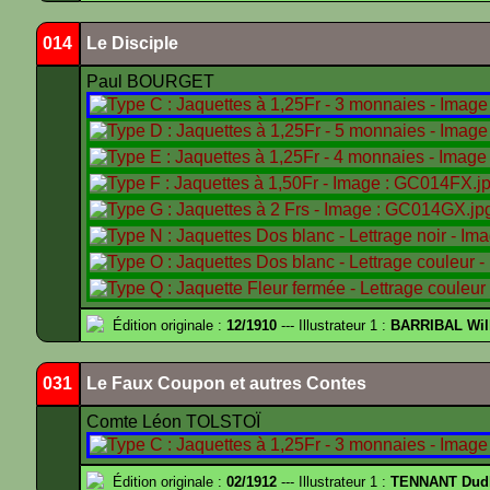
014
Le Disciple
Paul BOURGET
Édition originale :
12/1910
--- Illustrateur 1 :
BARRIBAL Wil
031
Le Faux Coupon et autres Contes
Comte Léon TOLSTOÏ
Édition originale :
02/1912
--- Illustrateur 1 :
TENNANT Dud