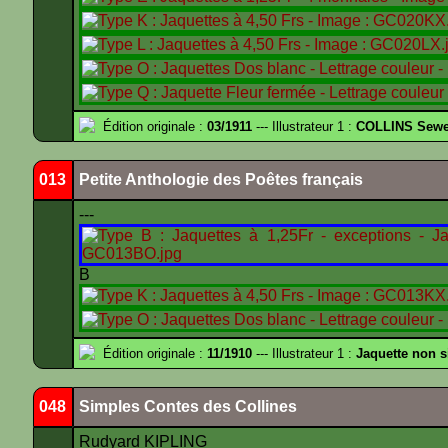
Édition originale :
03/1911
--- Illustrateur 1 :
COLLINS Sewe
013
Petite Anthologie des Poêtes français
---
B
Édition originale :
11/1910
--- Illustrateur 1 :
Jaquette non 
048
Simples Contes des Collines
Rudyard KIPLING