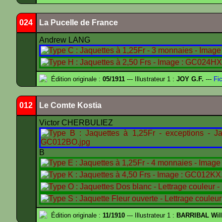
024
La Pucelle de France
Andrew LANG
Édition originale :
05/1911
--- Illustrateur 1 :
JOY G.F.
---
Fic
012
Le Comte Kostia
Victor CHERBULIEZ
B
Édition originale :
11/1910
--- Illustrateur 1 :
BARRIBAL Will