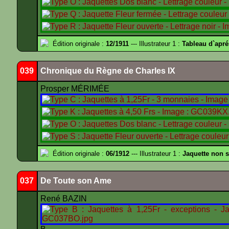
Édition originale :
12/1911
--- Illustrateur 1 :
Tableau d`apr
039
Chronique du Règne de Charles IX
Prosper MÉRIMÉE
Édition originale :
06/1912
--- Illustrateur 1 :
Jaquette non 
037
De Toute son Ame
René BAZIN