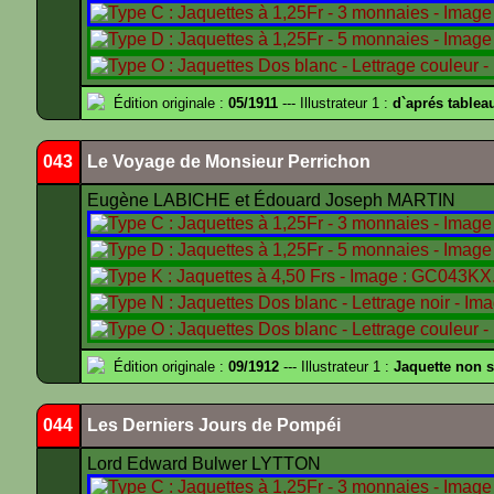
Édition originale :
05/1911
--- Illustrateur 1 :
d`aprés tablea
043
Le Voyage de Monsieur Perrichon
Eugène LABICHE et Édouard Joseph MARTIN
Édition originale :
09/1912
--- Illustrateur 1 :
Jaquette non 
044
Les Derniers Jours de Pompéi
Lord Edward Bulwer LYTTON