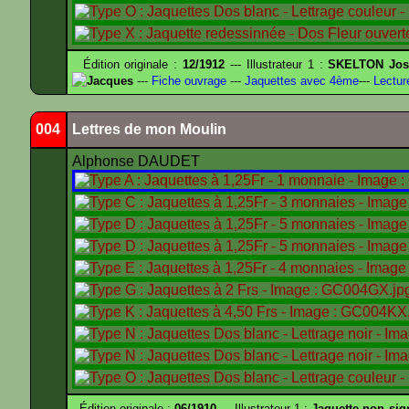
Édition originale :
12/1912
--- Illustrateur 1 :
SKELTON Jose
Jacques
---
Fiche ouvrage
---
Jaquettes avec 4ème
---
Lectur
004
Lettres de mon Moulin
Alphonse DAUDET
Édition originale :
06/1910
--- Illustrateur 1 :
Jaquette non sig