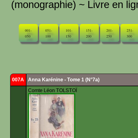
(monographie) ~ Livre en ligne
001-
051-
101-
151-
201-
251-
050
100
150
200
250
300
007A
Anna Karénine - Tome 1 (N°7a)
Comte Léon TOLSTOÏ