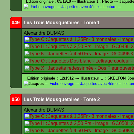
Édition originale :
09/1910
--- Illustrateur 1 :
Photo
--- Jaquett
-
Fiche ouvrage
---
Jaquettes avec 4ème
---
Lecture
---
049
Les Trois Mousquetaires - Tome 1
Alexandre DUMAS
Édition originale :
12/1912
--- Illustrateur 1 :
SKELTON Jose
Jacques
---
Fiche ouvrage
---
Jaquettes avec 4ème
---
Lectur
050
Les Trois Mousquetaires - Tome 2
Alexandre DUMAS