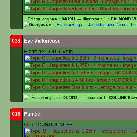
Édition originale :
04/1911
--- Illustrateur 1 :
DALMOND W
Georges de
---
Fiche ouvrage
---
Jaquettes avec 4ème
---
Lec
038
Eve Victorieuse
Pierre de COULEVAIN
Édition originale :
06/1912
--- Illustrateur 1 :
COLLINS Sewe
016
Fumée
Ivan TOURGUENEFF