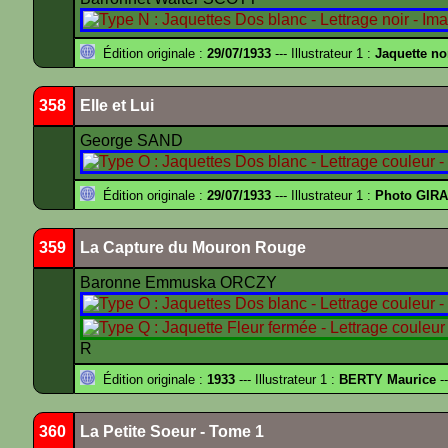
Édition originale :
29/07/1933
--- Illustrateur 1 :
Jaquette no
358
Elle et Lui
George SAND
Édition originale :
29/07/1933
--- Illustrateur 1 :
Photo GIRA
359
La Capture du Mouron Rouge
Baronne Emmuska ORCZY
R
Édition originale :
1933
--- Illustrateur 1 :
BERTY Maurice
--
360
La Petite Soeur - Tome 1