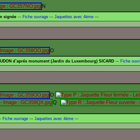
N
n signée
---
Fiche ouvrage
---
Jaquettes avec 4ème
---
O
UDON d`aprés monument (Jardin du Luxembourg) SICARD
---
Fiche ouvr
O
Q
-
Fiche ouvrage
---
Jaquettes avec 4ème
---