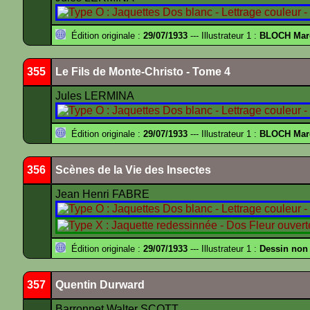
Édition originale :
29/07/1933
--- Illustrateur 1 :
BLOCH Mar
355
Le Fils de Monte-Christo - Tome 4
Jules LERMINA
Édition originale :
29/07/1933
--- Illustrateur 1 :
BLOCH Mar
356
Scènes de la Vie des Insectes
Jean Henri FABRE
Édition originale :
29/07/1933
--- Illustrateur 1 :
Dessin non
357
Quentin Durward
Barronnet Walter SCOTT