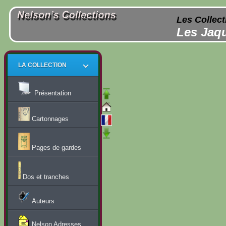
Les Collect
Les Jaqu
LA COLLECTION
Présentation
Cartonnages
Pages de gardes
Dos et tranches
Auteurs
Nelson Adresses