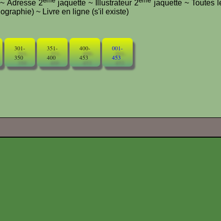
ème
ème
e ~ Adresse 2
jaquette ~ Illustrateur 2
jaquette ~ Toutes l
graphie) ~ Livre en ligne (s'il existe)
301-
351-
400-
001-
350
400
453
453