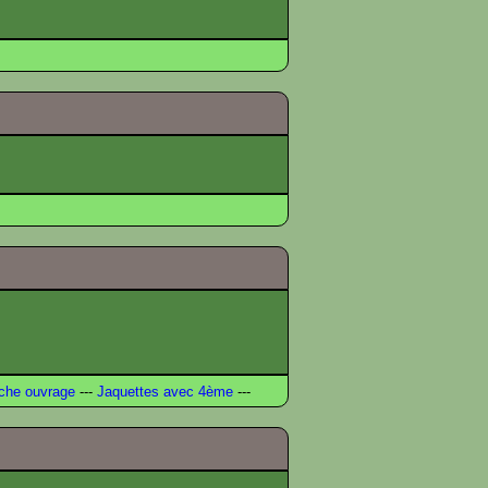
che ouvrage
---
Jaquettes avec 4ème
---