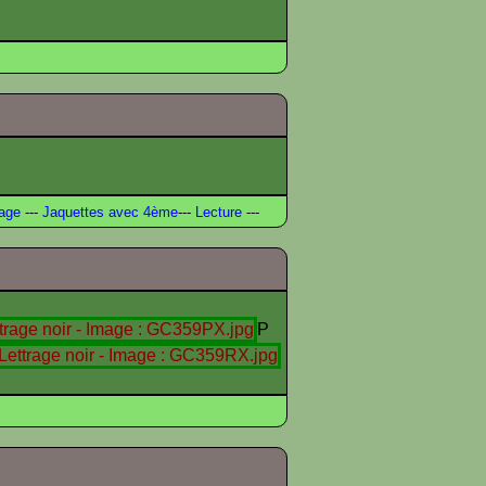
age
---
Jaquettes avec 4ème
---
Lecture
---
P