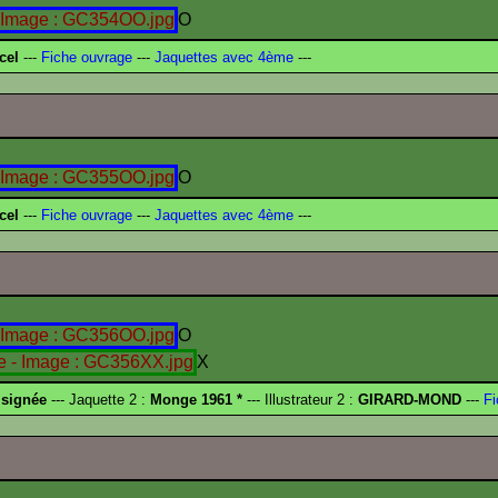
O
cel
---
Fiche ouvrage
---
Jaquettes avec 4ème
---
O
cel
---
Fiche ouvrage
---
Jaquettes avec 4ème
---
O
X
 signée
--- Jaquette 2 :
Monge 1961 *
--- Illustrateur 2 :
GIRARD-MOND
---
Fi