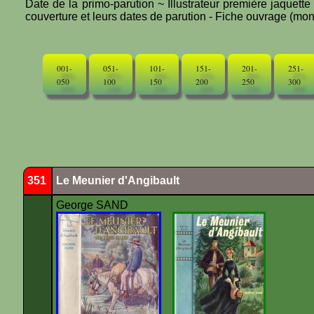
Date de la primo-parution ~ Illustrateur première jaquett
couverture et leurs dates de parution - Fiche ouvrage (mono
001-
051-
101-
151-
201-
251-
050
100
150
200
250
300
351
Le Meunier d'Angibault
George SAND