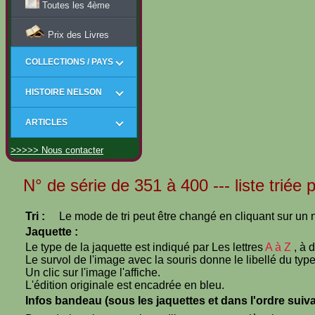
Toutes les 4ème
Prix des Livres
COLLECTIONS / PAYS
HISTOIRE NELSON
ARTICLES
>>>>> Nous contacter
N° de série de 351 à 400 --- liste triée 
Tri :
Le mode de tri peut être changé en cliquant sur un n
Jaquette :
Le type de la jaquette est indiqué par Les lettres
A à Z
, à 
Le survol de l'image avec la souris donne le libellé du type
Un clic sur l'image l'affiche.
L'édition originale est encadrée en bleu.
Infos bandeau (sous les jaquettes et dans l'ordre suiva