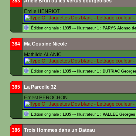
383
Aricie Brun ou les Vertus bourgeoises
Émile HENRIOT
Édition originale :
1935
--- Illustrateur 1 :
PARYS Alonso d
384
Ma Cousine Nicole
Mathilde ALANIC
Édition originale :
1935
--- Illustrateur 1 :
DUTRIAC George
385
La Parcelle 32
Ernest PÉROCHON
Édition originale :
1935
--- Illustrateur 1 :
VALLEE Georges
386
Trois Hommes dans un Bateau