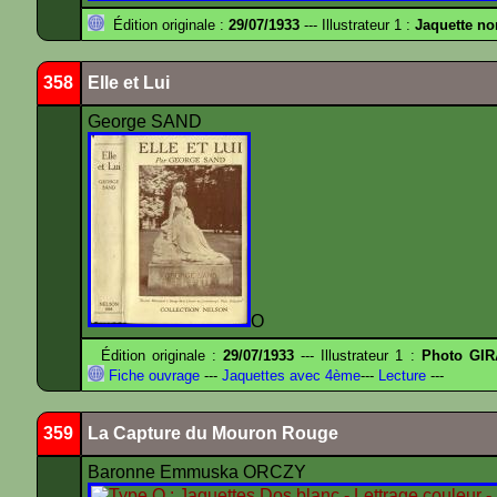
Édition originale :
29/07/1933
--- Illustrateur 1 :
Jaquette no
358
Elle et Lui
George SAND
O
Édition originale :
29/07/1933
--- Illustrateur 1 :
Photo GIR
Fiche ouvrage
---
Jaquettes avec 4ème
---
Lecture
---
359
La Capture du Mouron Rouge
Baronne Emmuska ORCZY