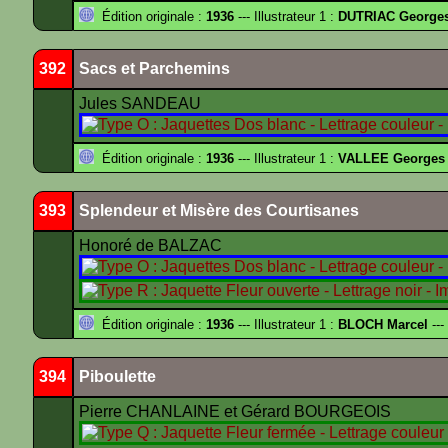
Édition originale :
1936
--- Illustrateur 1 :
DUTRIAC George
392
Sacs et Parchemins
Jules SANDEAU
Édition originale :
1936
--- Illustrateur 1 :
VALLEE Georges
393
Splendeur et Misère des Courtisanes
Honoré de BALZAC
Édition originale :
1936
--- Illustrateur 1 :
BLOCH Marcel
---
394
Piboulette
Pierre CHANLAINE et Gérard BOURGEOIS