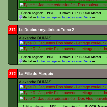
Édition originale :
1934
--- Illustrateur 1 :
BLOCH Marcel
--- 
Michel
---
Fiche ouvrage
---
Jaquettes avec 4ème
---
371
Le Docteur mystérieux Tome 2
Alexandre DUMAS
Édition originale :
1934
--- Illustrateur 1 :
BLOCH Marcel
--- 
Michel
---
Fiche ouvrage
---
Jaquettes avec 4ème
---
372
La Fille du Marquis
Alexandre DUMAS
Édition originale :
1934
--- Illustrateur 1 :
BLOCH Marce