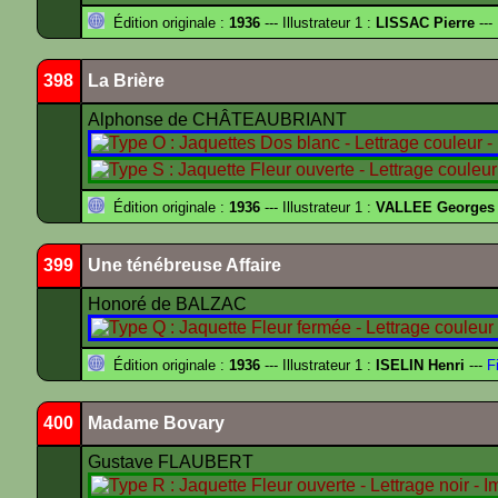
Édition originale :
1936
--- Illustrateur 1 :
LISSAC Pierre
---
398
La Brière
Alphonse de CHÂTEAUBRIANT
Édition originale :
1936
--- Illustrateur 1 :
VALLEE Georges
399
Une ténébreuse Affaire
Honoré de BALZAC
Édition originale :
1936
--- Illustrateur 1 :
ISELIN Henri
---
Fi
400
Madame Bovary
Gustave FLAUBERT