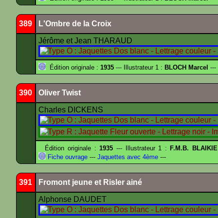
389
L'Ombre de la Croix
Jérôme et Jean THARAUD
Édition originale :
1935
--- Illustrateur 1 :
BLOCH Marcel
---
390
Oliver Twist
Charles DICKENS
Édition originale :
1935
--- Illustrateur 1 :
F.M.B. BLAIKI
Fiche ouvrage
---
Jaquettes avec 4ème
---
391
Fromont jeune et Risler ainé
Alphonse DAUDET