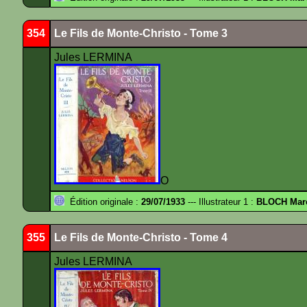
354
Le Fils de Monte-Christo - Tome 3
Jules LERMINA
O
Édition originale :
29/07/1933
--- Illustrateur 1 :
BLOCH Mar
355
Le Fils de Monte-Christo - Tome 4
Jules LERMINA