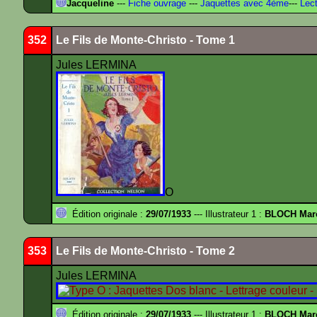
Jacqueline
---
Fiche ouvrage
---
Jaquettes avec 4ème
---
Lect
352
Le Fils de Monte-Christo - Tome 1
Jules LERMINA
O
Édition originale :
29/07/1933
--- Illustrateur 1 :
BLOCH Mar
353
Le Fils de Monte-Christo - Tome 2
Jules LERMINA
Édition originale :
29/07/1933
--- Illustrateur 1 :
BLOCH Mar