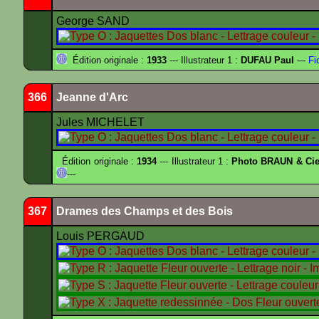
George SAND
Édition originale :
1933
--- Illustrateur 1 :
DUFAU Paul
---
Fi
366
Jeanne d'Arc
Jules MICHELET
Édition originale :
1934
--- Illustrateur 1 :
Photo BRAUN & Cie
---
367
Drames des Champs et des Bois
Louis PERGAUD