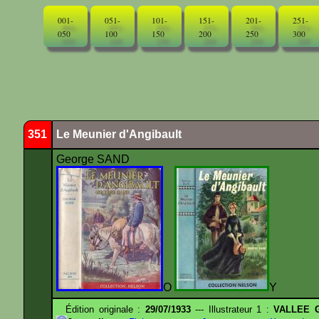
001-
051-
101-
151-
201-
251-
050
100
150
200
250
300
351
Le Meunier d'Angibault
George SAND
O
Y
Édition originale :
29/07/1933
--- Illustrateur 1 :
VALLEE G