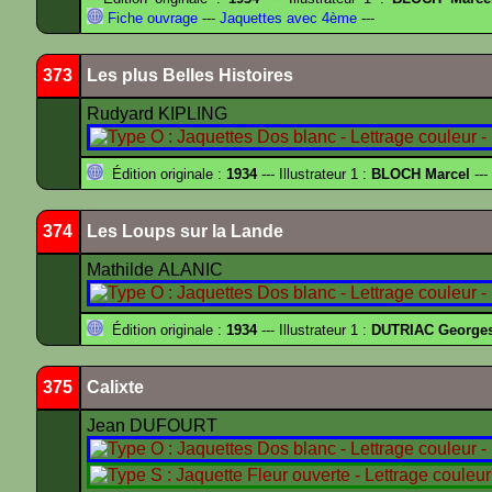
Fiche ouvrage
---
Jaquettes avec 4ème
---
373
Les plus Belles Histoires
Rudyard KIPLING
Édition originale :
1934
--- Illustrateur 1 :
BLOCH Marcel
---
374
Les Loups sur la Lande
Mathilde ALANIC
Édition originale :
1934
--- Illustrateur 1 :
DUTRIAC George
375
Calixte
Jean DUFOURT