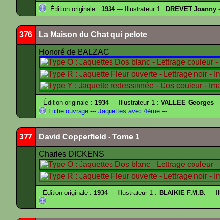
Édition originale :
1934
--- Illustrateur 1 :
DREVET Joanny
-
376
La Maison du Chat qui pelote
Honoré de BALZAC
Édition originale :
1934
--- Illustrateur 1 :
VALLEE Georges
--
Fiche ouvrage
---
Jaquettes avec 4ème
---
377
David Copperfield - Tome 1
Charles DICKENS
Édition originale :
1934
--- Illustrateur 1 :
BLAIKIE F.M.B.
--- I
--