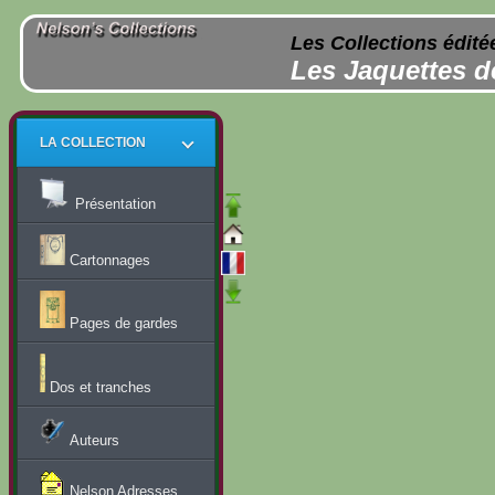
Les Collections édité
Les Jaquettes d
LA COLLECTION
Présentation
Cartonnages
Pages de gardes
Dos et tranches
Auteurs
Nelson Adresses