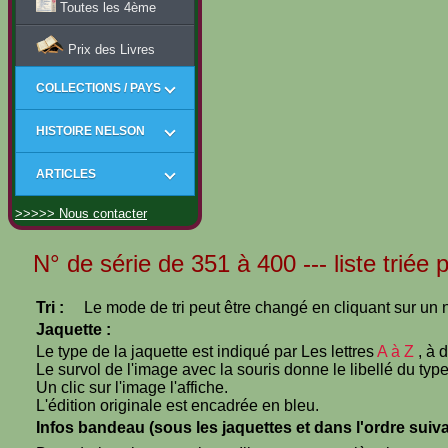
Toutes les 4ème
Prix des Livres
COLLECTIONS / PAYS
HISTOIRE NELSON
ARTICLES
>>>>> Nous contacter
N° de série de 351 à 400 --- liste triée 
Tri :
Le mode de tri peut être changé en cliquant sur un n
Jaquette :
Le type de la jaquette est indiqué par Les lettres
A à Z
, à 
Le survol de l'image avec la souris donne le libellé du type
Un clic sur l'image l'affiche.
L'édition originale est encadrée en bleu.
Infos bandeau (sous les jaquettes et dans l'ordre suiva