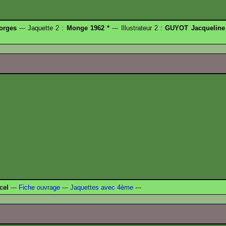
orges
--- Jaquette 2 :
Monge 1962 *
--- Illustrateur 2 :
GUYOT Jacqueline
cel
---
Fiche ouvrage
---
Jaquettes avec 4ème
---