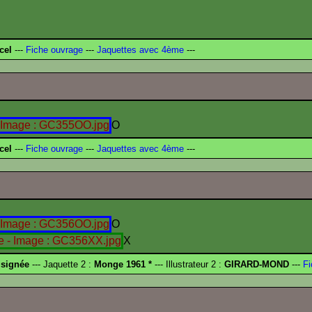
cel
---
Fiche ouvrage
---
Jaquettes avec 4ème
---
O
cel
---
Fiche ouvrage
---
Jaquettes avec 4ème
---
O
X
 signée
--- Jaquette 2 :
Monge 1961 *
--- Illustrateur 2 :
GIRARD-MOND
---
Fi