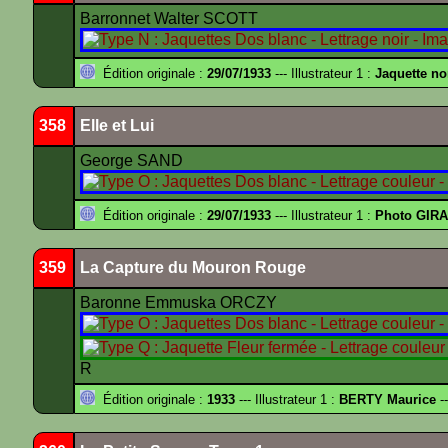
Barronnet Walter SCOTT
Édition originale :
29/07/1933
--- Illustrateur 1 :
Jaquette no
358
Elle et Lui
George SAND
Édition originale :
29/07/1933
--- Illustrateur 1 :
Photo GIRA
359
La Capture du Mouron Rouge
Baronne Emmuska ORCZY
R
Édition originale :
1933
--- Illustrateur 1 :
BERTY Maurice
--