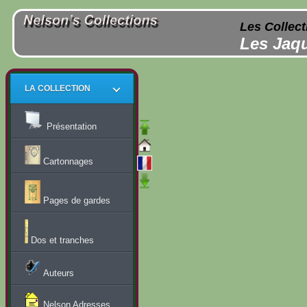
Les Collect
Les Jaqu
LA COLLECTION
Présentation
Cartonnages
Pages de gardes
Dos et tranches
Auteurs
Nelson Adresses