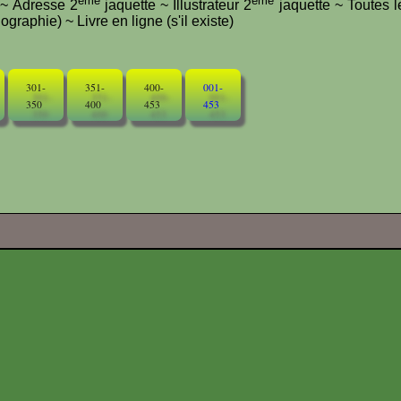
ème
ème
e ~ Adresse 2
jaquette ~ Illustrateur 2
jaquette ~ Toutes l
graphie) ~ Livre en ligne (s'il existe)
301-
351-
400-
001-
350
400
453
453