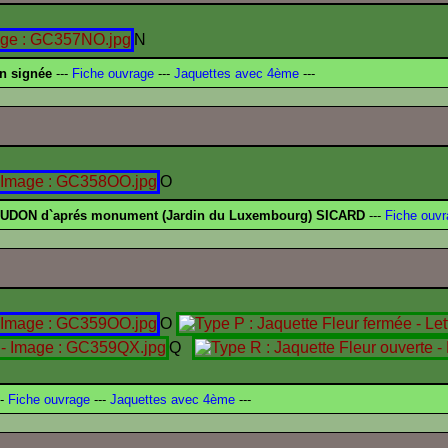
N
n signée
---
Fiche ouvrage
---
Jaquettes avec 4ème
---
O
UDON d`aprés monument (Jardin du Luxembourg) SICARD
---
Fiche ouvr
O
Q
-
Fiche ouvrage
---
Jaquettes avec 4ème
---