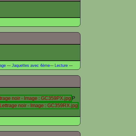
age
---
Jaquettes avec 4ème
---
Lecture
---
P