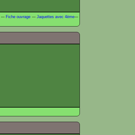
---
Fiche ouvrage
---
Jaquettes avec 4ème
---