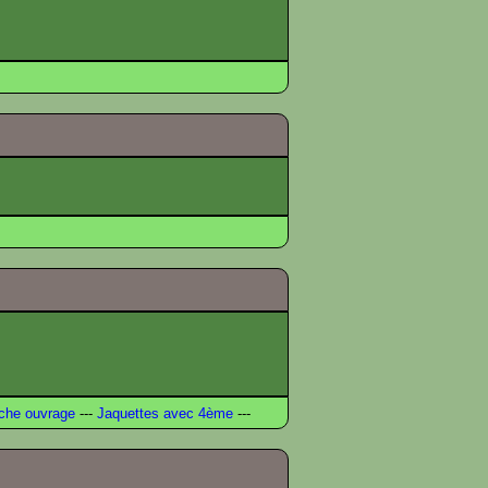
che ouvrage
---
Jaquettes avec 4ème
---