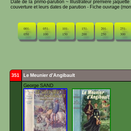
Date de la primo-parution ~ Illustrateur première jaquett
couverture et leurs dates de parution - Fiche ouvrage (mono
001-
051-
101-
151-
201-
251-
050
100
150
200
250
300
351
Le Meunier d'Angibault
George SAND