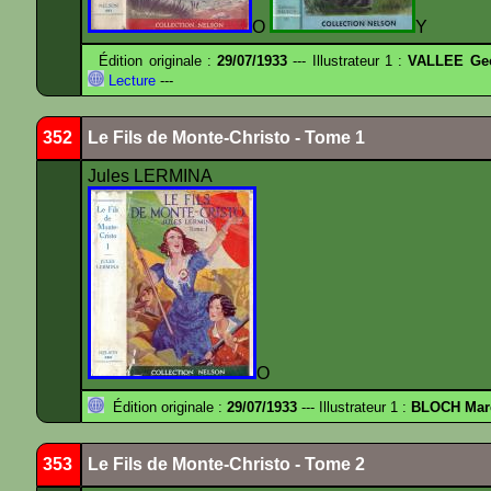
O
Y
Édition originale :
29/07/1933
--- Illustrateur 1 :
VALLEE Ge
Lecture
---
352
Le Fils de Monte-Christo - Tome 1
Jules LERMINA
O
Édition originale :
29/07/1933
--- Illustrateur 1 :
BLOCH Mar
353
Le Fils de Monte-Christo - Tome 2