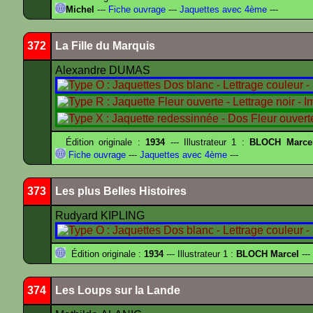
Michel
---
Fiche ouvrage
---
Jaquettes avec 4ème
---
372
La Fille du Marquis
Alexandre DUMAS
Édition originale :
1934
--- Illustrateur 1 :
BLOCH Marce
Fiche ouvrage
---
Jaquettes avec 4ème
---
373
Les plus Belles Histoires
Rudyard KIPLING
Édition originale :
1934
--- Illustrateur 1 :
BLOCH Marcel
---
374
Les Loups sur la Lande