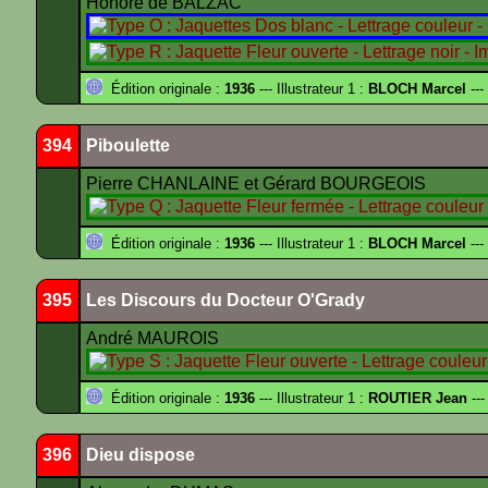
Honoré de BALZAC
Édition originale :
1936
--- Illustrateur 1 :
BLOCH Marcel
---
394
Piboulette
Pierre CHANLAINE et Gérard BOURGEOIS
Édition originale :
1936
--- Illustrateur 1 :
BLOCH Marcel
---
395
Les Discours du Docteur O'Grady
André MAUROIS
Édition originale :
1936
--- Illustrateur 1 :
ROUTIER Jean
---
396
Dieu dispose