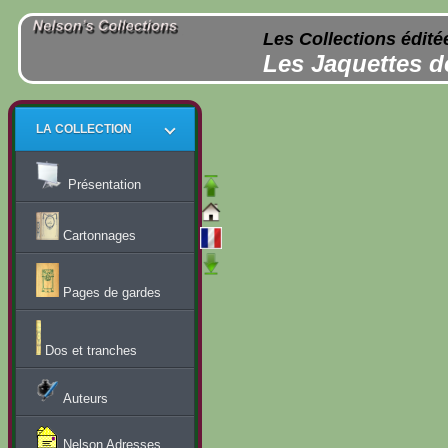
Les Collections édité
Les Jaquettes d
LA COLLECTION
Présentation
Cartonnages
Pages de gardes
Dos et tranches
Auteurs
Nelson Adresses