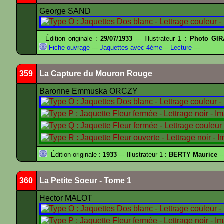
George SAND
Édition originale :
29/07/1933
--- Illustrateur 1 :
Photo GIR
Fiche ouvrage
---
Jaquettes avec 4ème
---
Lecture
---
359
La Capture du Mouron Rouge
Baronne Emmuska ORCZY
Édition originale :
1933
--- Illustrateur 1 :
BERTY Maurice
--
360
La Petite Soeur - Tome 1
Hector MALOT