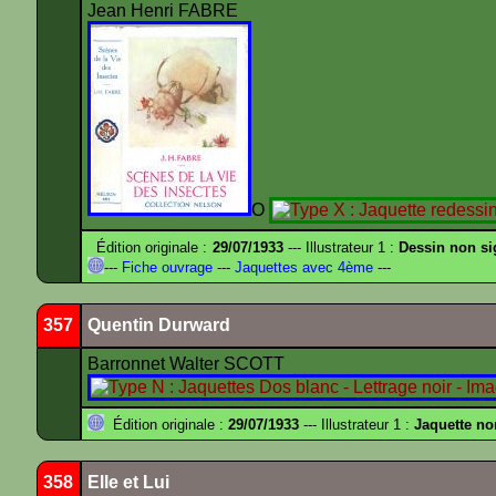
Jean Henri FABRE
O
Édition originale :
29/07/1933
--- Illustrateur 1 :
Dessin non s
---
Fiche ouvrage
---
Jaquettes avec 4ème
---
357
Quentin Durward
Barronnet Walter SCOTT
Édition originale :
29/07/1933
--- Illustrateur 1 :
Jaquette no
358
Elle et Lui