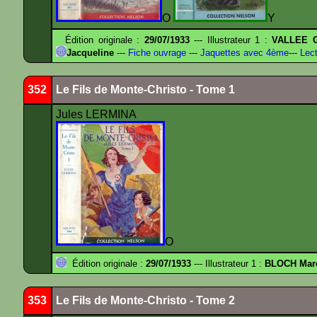
O
Y
Édition originale :
29/07/1933
--- Illustrateur 1 :
VALLEE G
Jacqueline
---
Fiche ouvrage
---
Jaquettes avec 4ème
---
Lect
352
Le Fils de Monte-Christo - Tome 1
Jules LERMINA
O
Édition originale :
29/07/1933
--- Illustrateur 1 :
BLOCH Mar
353
Le Fils de Monte-Christo - Tome 2