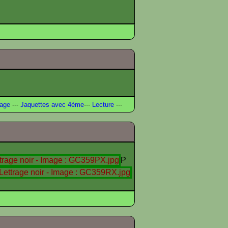
rage
---
Jaquettes avec 4ème
---
Lecture
---
P