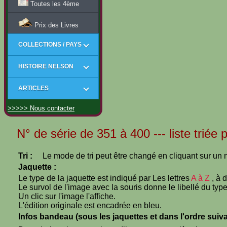
Toutes les 4ème
Prix des Livres
COLLECTIONS / PAYS
HISTOIRE NELSON
ARTICLES
>>>>> Nous contacter
N° de série de 351 à 400 --- liste triée 
Tri :
Le mode de tri peut être changé en cliquant sur un n
Jaquette :
Le type de la jaquette est indiqué par Les lettres
A à Z
, à 
Le survol de l'image avec la souris donne le libellé du type
Un clic sur l'image l'affiche.
L'édition originale est encadrée en bleu.
Infos bandeau (sous les jaquettes et dans l'ordre suiva