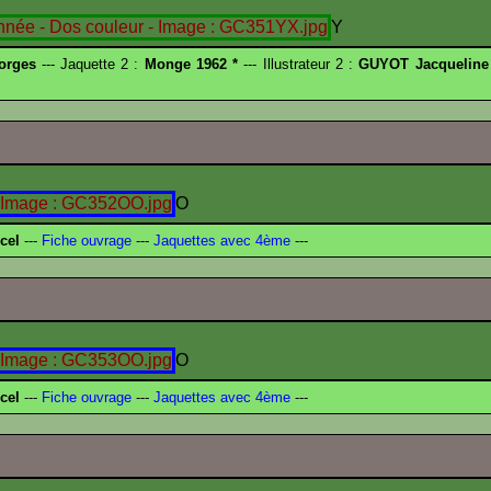
Y
orges
--- Jaquette 2 :
Monge 1962 *
--- Illustrateur 2 :
GUYOT Jacqueline
O
cel
---
Fiche ouvrage
---
Jaquettes avec 4ème
---
O
cel
---
Fiche ouvrage
---
Jaquettes avec 4ème
---