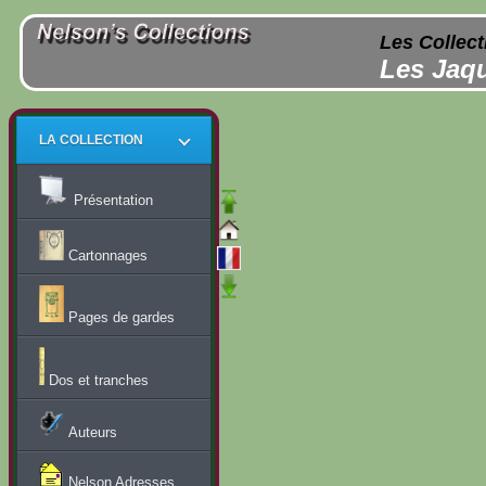
Les Collect
Les Jaqu
LA COLLECTION
Présentation
Cartonnages
Pages de gardes
Dos et tranches
Auteurs
Nelson Adresses