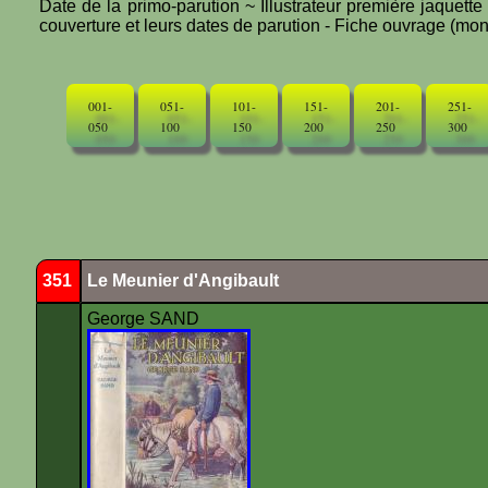
Date de la primo-parution ~ Illustrateur première jaquett
couverture et leurs dates de parution - Fiche ouvrage (mono
001-
051-
101-
151-
201-
251-
050
100
150
200
250
300
351
Le Meunier d'Angibault
George SAND