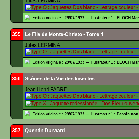
Jules LERMINA
Édition originale :
29/07/1933
--- Illustrateur 1 :
BLOCH Mar
355
Le Fils de Monte-Christo - Tome 4
Jules LERMINA
Édition originale :
29/07/1933
--- Illustrateur 1 :
BLOCH Mar
356
Scènes de la Vie des Insectes
Jean Henri FABRE
Édition originale :
29/07/1933
--- Illustrateur 1 :
Dessin non
357
Quentin Durward