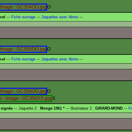
O
cel
---
Fiche ouvrage
---
Jaquettes avec 4ème
---
O
cel
---
Fiche ouvrage
---
Jaquettes avec 4ème
---
O
X
 signée
--- Jaquette 2 :
Monge 1961 *
--- Illustrateur 2 :
GIRARD-MOND
---
Fi