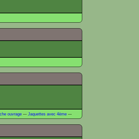
che ouvrage
---
Jaquettes avec 4ème
---