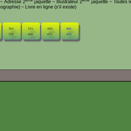
ème
ème
e ~ Adresse 2
jaquette ~ Illustrateur 2
jaquette ~ Toutes l
graphie) ~ Livre en ligne (s'il existe)
301-
351-
400-
001-
350
400
453
453