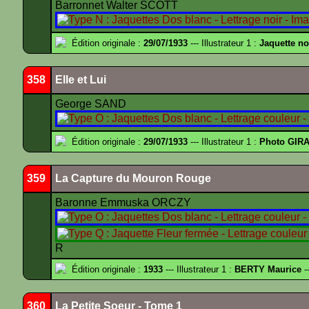
Barronnet Walter SCOTT
Édition originale :
29/07/1933
--- Illustrateur 1 :
Jaquette n
358
Elle et Lui
George SAND
Édition originale :
29/07/1933
--- Illustrateur 1 :
Photo GIRA
359
La Capture du Mouron Rouge
Baronne Emmuska ORCZY
R
Édition originale :
1933
--- Illustrateur 1 :
BERTY Maurice
--
360
La Petite Soeur - Tome 1