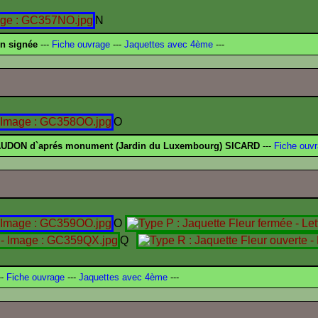
N
on signée
---
Fiche ouvrage
---
Jaquettes avec 4ème
---
O
UDON d`aprés monument (Jardin du Luxembourg) SICARD
---
Fiche ouv
O
Q
-
Fiche ouvrage
---
Jaquettes avec 4ème
---