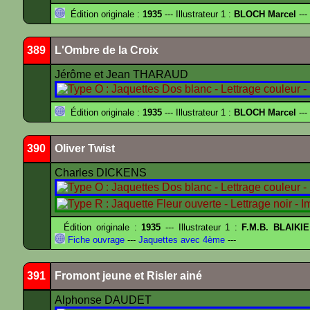
Édition originale :
1935
--- Illustrateur 1 :
BLOCH Marcel
---
389
L'Ombre de la Croix
Jérôme et Jean THARAUD
Édition originale :
1935
--- Illustrateur 1 :
BLOCH Marcel
---
390
Oliver Twist
Charles DICKENS
Édition originale :
1935
--- Illustrateur 1 :
F.M.B. BLAIKI
Fiche ouvrage
---
Jaquettes avec 4ème
---
391
Fromont jeune et Risler ainé
Alphonse DAUDET