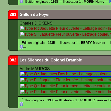
Édition originale :
1935
--- Illustrateur 1 :
MORIN Henry
---
F
381
Grillon du Foyer
Charles DICKENS
Édition originale :
1935
--- Illustrateur 1 :
BERTY Maurice
--- 
---
382
Les Silences du Colonel Bramble
André MAUROIS
Édition originale :
1935
--- Illustrateur 1 :
ROUTIER Jean
--- Il
-