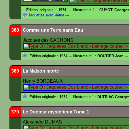
S
Édition originale :
1934
--- Illustrateur 1 :
GUYOT Georges
Jaquettes avec 4ème
---
368
Comme une Terre sans Eau
Jacques des GACHONS
Édition originale :
1934
--- Illustrateur 1 :
ROUTIER Jean
---
369
La Maison morte
Henry BORDEAUX
Édition originale :
1934
--- Illustrateur 1 :
DUTRIAC George
370
Le Docteur mystérieux Tome 1
Alexandre DUMAS