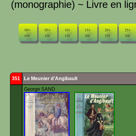
(monographie) ~ Livre en ligne
001-
051-
101-
151-
201-
251-
050
100
150
200
250
300
351
Le Meunier d'Angibault
George SAND