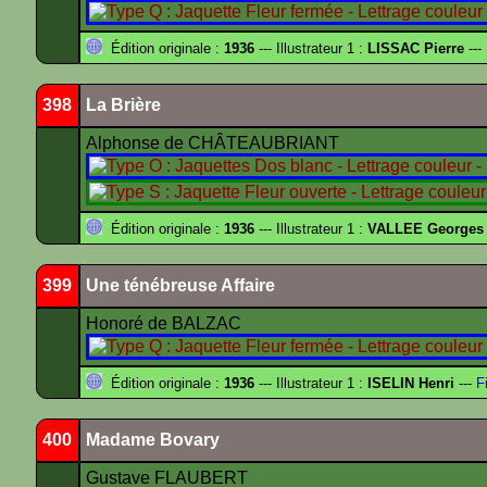
Édition originale :
1936
--- Illustrateur 1 :
LISSAC Pierre
---
398
La Brière
Alphonse de CHÂTEAUBRIANT
Édition originale :
1936
--- Illustrateur 1 :
VALLEE Georges
399
Une ténébreuse Affaire
Honoré de BALZAC
Édition originale :
1936
--- Illustrateur 1 :
ISELIN Henri
---
Fi
400
Madame Bovary
Gustave FLAUBERT