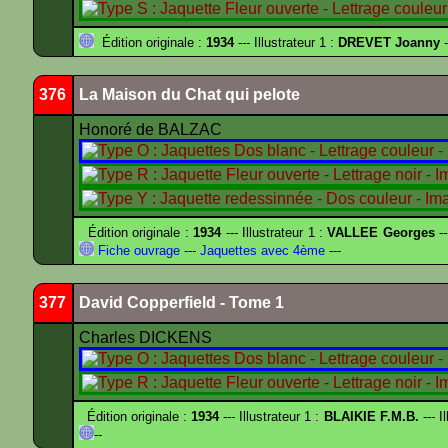
Édition originale :
1934
--- Illustrateur 1 :
DREVET Joanny
-
376
La Maison du Chat qui pelote
Honoré de BALZAC
Édition originale :
1934
--- Illustrateur 1 :
VALLEE Georges
--
Fiche ouvrage
---
Jaquettes avec 4ème
---
377
David Copperfield - Tome 1
Charles DICKENS
Édition originale :
1934
--- Illustrateur 1 :
BLAIKIE F.M.B.
--- I
--