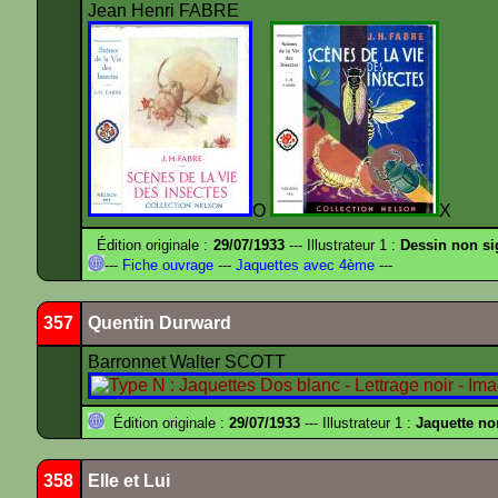
Jean Henri FABRE
O
X
Édition originale :
29/07/1933
--- Illustrateur 1 :
Dessin non s
---
Fiche ouvrage
---
Jaquettes avec 4ème
---
357
Quentin Durward
Barronnet Walter SCOTT
Édition originale :
29/07/1933
--- Illustrateur 1 :
Jaquette no
358
Elle et Lui