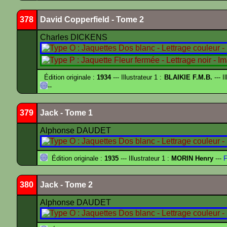
378
David Copperfield - Tome 2
Charles DICKENS
Édition originale :
1934
--- Illustrateur 1 :
BLAIKIE F.M.B.
--- I
--
379
Jack - Tome 1
Alphonse DAUDET
Édition originale :
1935
--- Illustrateur 1 :
MORIN Henry
---
F
380
Jack - Tome 2
Alphonse DAUDET