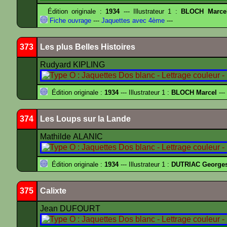
Édition originale :
1934
--- Illustrateur 1 :
BLOCH Marce
Fiche ouvrage
---
Jaquettes avec 4ème
---
373
Les plus Belles Histoires
Rudyard KIPLING
Édition originale :
1934
--- Illustrateur 1 :
BLOCH Marcel
---
374
Les Loups sur la Lande
Mathilde ALANIC
Édition originale :
1934
--- Illustrateur 1 :
DUTRIAC George
375
Calixte
Jean DUFOURT