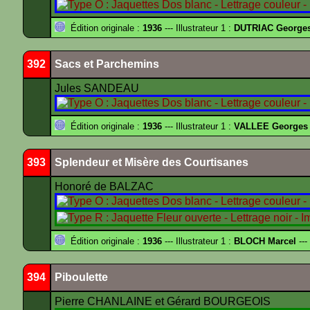
Édition originale :
1936
--- Illustrateur 1 :
DUTRIAC George
392
Sacs et Parchemins
Jules SANDEAU
Édition originale :
1936
--- Illustrateur 1 :
VALLEE Georges
393
Splendeur et Misère des Courtisanes
Honoré de BALZAC
Édition originale :
1936
--- Illustrateur 1 :
BLOCH Marcel
---
394
Piboulette
Pierre CHANLAINE et Gérard BOURGEOIS