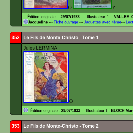
O
Y
Édition originale :
29/07/1933
--- Illustrateur 1 :
VALLEE G
Jacqueline
---
Fiche ouvrage
---
Jaquettes avec 4ème
---
Lect
352
Le Fils de Monte-Christo - Tome 1
Jules LERMINA
O
Édition originale :
29/07/1933
--- Illustrateur 1 :
BLOCH Mar
353
Le Fils de Monte-Christo - Tome 2