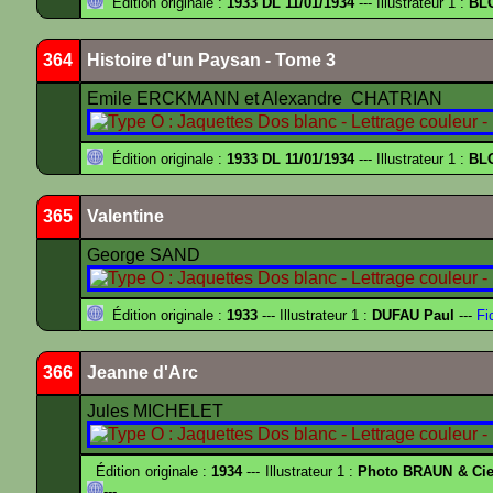
Édition originale :
1933 DL 11/01/1934
--- Illustrateur 1 :
BL
364
Histoire d'un Paysan - Tome 3
Emile ERCKMANN et Alexandre CHATRIAN
Édition originale :
1933 DL 11/01/1934
--- Illustrateur 1 :
BL
365
Valentine
George SAND
Édition originale :
1933
--- Illustrateur 1 :
DUFAU Paul
---
Fi
366
Jeanne d'Arc
Jules MICHELET
Édition originale :
1934
--- Illustrateur 1 :
Photo BRAUN & Cie
---