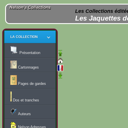
Les Collections édité
Les Jaquettes d
LA COLLECTION
Présentation
Cartonnages
Pages de gardes
Dos et tranches
Auteurs
Nelson Adresses