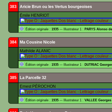
383
Aricie Brun ou les Vertus bourgeoises
Émile HENRIOT
Édition originale :
1935
--- Illustrateur 1 :
PARYS Alonso d
384
Ma Cousine Nicole
Mathilde ALANIC
Édition originale :
1935
--- Illustrateur 1 :
DUTRIAC George
385
La Parcelle 32
Ernest PÉROCHON
Édition originale :
1935
--- Illustrateur 1 :
VALLEE Georges