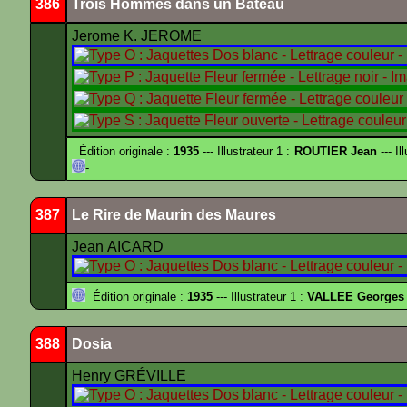
386
Trois Hommes dans un Bateau
Jerome K. JEROME
Édition originale :
1935
--- Illustrateur 1 :
ROUTIER Jean
--- Il
-
387
Le Rire de Maurin des Maures
Jean AICARD
Édition originale :
1935
--- Illustrateur 1 :
VALLEE Georges
388
Dosia
Henry GRÉVILLE