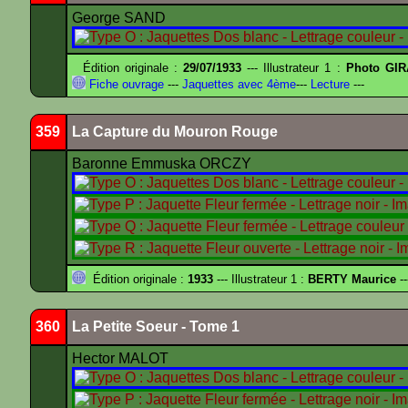
George SAND
Édition originale :
29/07/1933
--- Illustrateur 1 :
Photo GIR
Fiche ouvrage
---
Jaquettes avec 4ème
---
Lecture
---
359
La Capture du Mouron Rouge
Baronne Emmuska ORCZY
Édition originale :
1933
--- Illustrateur 1 :
BERTY Maurice
--
360
La Petite Soeur - Tome 1
Hector MALOT