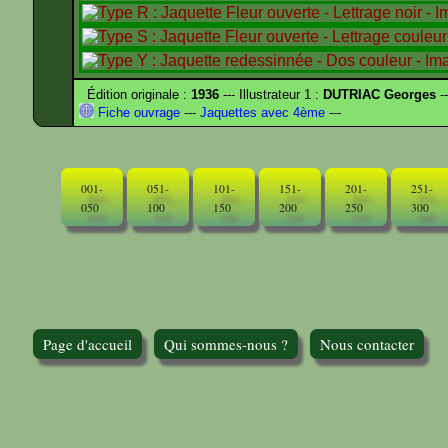
Édition originale :
1936
--- Illustrateur 1 :
DUTRIAC Georges
-
Fiche ouvrage
---
Jaquettes avec 4ème
---
001-
051-
101-
151-
201-
251-
050
100
150
200
250
300
Page d'accueil
Qui sommes-nous ?
Nous contacter