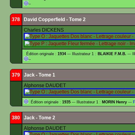
--
378
David Copperfield - Tome 2
Charles DICKENS
Édition originale :
1934
--- Illustrateur 1 :
BLAIKIE F.M.B.
--- I
--
379
Jack - Tome 1
Alphonse DAUDET
Édition originale :
1935
--- Illustrateur 1 :
MORIN Henry
---
F
380
Jack - Tome 2
Alphonse DAUDET