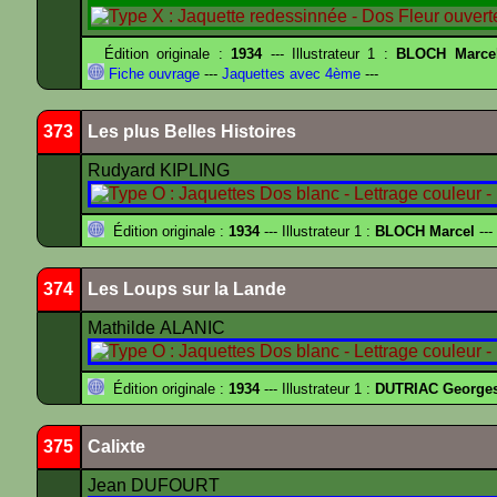
Édition originale :
1934
--- Illustrateur 1 :
BLOCH Marce
Fiche ouvrage
---
Jaquettes avec 4ème
---
373
Les plus Belles Histoires
Rudyard KIPLING
Édition originale :
1934
--- Illustrateur 1 :
BLOCH Marcel
---
374
Les Loups sur la Lande
Mathilde ALANIC
Édition originale :
1934
--- Illustrateur 1 :
DUTRIAC George
375
Calixte
Jean DUFOURT