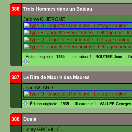
386
Trois Hommes dans un Bateau
Jerome K. JEROME
Édition originale :
1935
--- Illustrateur 1 :
ROUTIER Jean
--- Il
-
387
Le Rire de Maurin des Maures
Jean AICARD
Édition originale :
1935
--- Illustrateur 1 :
VALLEE Georges
388
Dosia
Henry GRÉVILLE