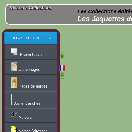
Les Collections édité
Les Jaquettes d
LA COLLECTION
Présentation
Cartonnages
Pages de gardes
Dos et tranches
Auteurs
Nelson Adresses