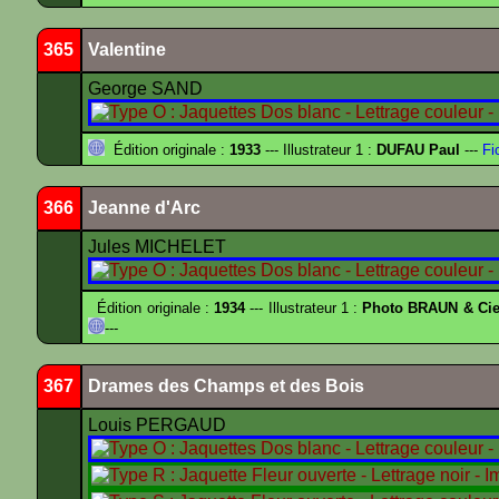
365
Valentine
George SAND
Édition originale :
1933
--- Illustrateur 1 :
DUFAU Paul
---
Fi
366
Jeanne d'Arc
Jules MICHELET
Édition originale :
1934
--- Illustrateur 1 :
Photo BRAUN & Cie
---
367
Drames des Champs et des Bois
Louis PERGAUD