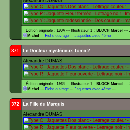
Alexandre DUMAS
Édition originale :
1934
--- Illustrateur 1 :
BLOCH Marcel
--- 
Michel
---
Fiche ouvrage
---
Jaquettes avec 4ème
---
371
Le Docteur mystérieux Tome 2
Alexandre DUMAS
Édition originale :
1934
--- Illustrateur 1 :
BLOCH Marcel
--- 
Michel
---
Fiche ouvrage
---
Jaquettes avec 4ème
---
372
La Fille du Marquis
Alexandre DUMAS