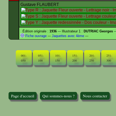
Gustave FLAUBERT
Édition originale :
1936
--- Illustrateur 1 :
DUTRIAC Georges
-
Fiche ouvrage
---
Jaquettes avec 4ème
---
001-
051-
101-
151-
201-
251-
050
100
150
200
250
300
Page d'accueil
Qui sommes-nous ?
Nous contacter