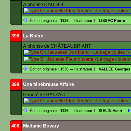
Alphonse DAUDET
Édition originale :
1936
--- Illustrateur 1 :
LISSAC Pierre
---
398
La Brière
Alphonse de CHÂTEAUBRIANT
Édition originale :
1936
--- Illustrateur 1 :
VALLEE Georges
399
Une ténébreuse Affaire
Honoré de BALZAC
Édition originale :
1936
--- Illustrateur 1 :
ISELIN Henri
---
Fi
400
Madame Bovary