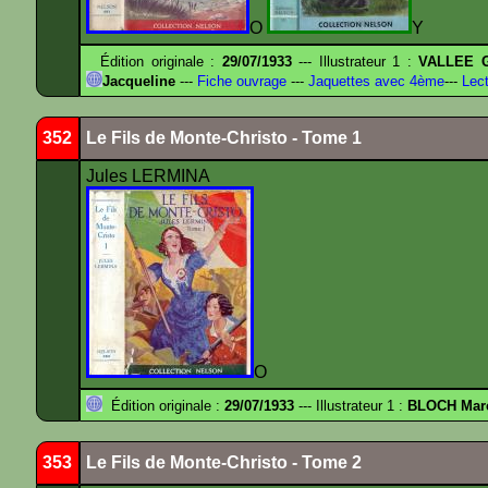
O
Y
Édition originale :
29/07/1933
--- Illustrateur 1 :
VALLEE G
Jacqueline
---
Fiche ouvrage
---
Jaquettes avec 4ème
---
Lect
352
Le Fils de Monte-Christo - Tome 1
Jules LERMINA
O
Édition originale :
29/07/1933
--- Illustrateur 1 :
BLOCH Mar
353
Le Fils de Monte-Christo - Tome 2