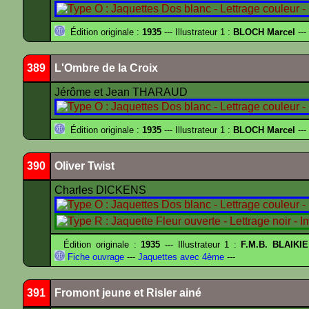
Édition originale :
1935
--- Illustrateur 1 :
BLOCH Marcel
---
389
L'Ombre de la Croix
Jérôme et Jean THARAUD
Édition originale :
1935
--- Illustrateur 1 :
BLOCH Marcel
---
390
Oliver Twist
Charles DICKENS
Édition originale :
1935
--- Illustrateur 1 :
F.M.B. BLAIKI
Fiche ouvrage
---
Jaquettes avec 4ème
---
391
Fromont jeune et Risler ainé