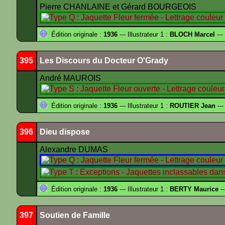
Pierre CHANLAINE et Gérard BOURGEOIS
Édition originale :
1936
--- Illustrateur 1 :
BLOCH Marcel
---
395
Les Discours du Docteur O'Grady
André MAUROIS
Édition originale :
1936
--- Illustrateur 1 :
ROUTIER Jean
---
396
Dieu dispose
Alexandre DUMAS
Édition originale :
1936
--- Illustrateur 1 :
BERTY Maurice
--
397
Soutien de Famille