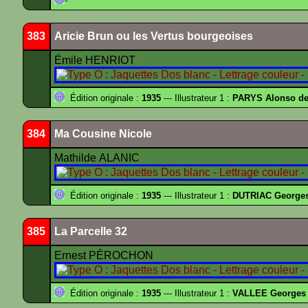
-
383
Aricie Brun ou les Vertus bourgeoises
Émile HENRIOT
Édition originale :
1935
--- Illustrateur 1 :
PARYS Alonso d
384
Ma Cousine Nicole
Mathilde ALANIC
Édition originale :
1935
--- Illustrateur 1 :
DUTRIAC George
385
La Parcelle 32
Ernest PÉROCHON
Édition originale :
1935
--- Illustrateur 1 :
VALLEE Georges