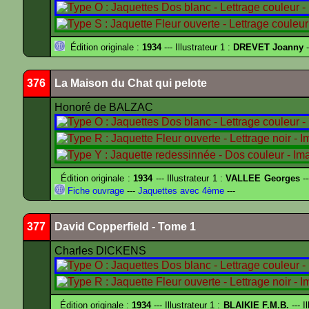
Édition originale :
1934
--- Illustrateur 1 :
DREVET Joanny
-
376
La Maison du Chat qui pelote
Honoré de BALZAC
Édition originale :
1934
--- Illustrateur 1 :
VALLEE Georges
--
Fiche ouvrage
---
Jaquettes avec 4ème
---
377
David Copperfield - Tome 1
Charles DICKENS
Édition originale :
1934
--- Illustrateur 1 :
BLAIKIE F.M.B.
--- I