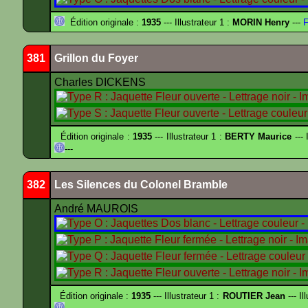
Édition originale :
1935
--- Illustrateur 1 :
MORIN Henry
---
F
381
Grillon du Foyer
Charles DICKENS
Édition originale :
1935
--- Illustrateur 1 :
BERTY Maurice
--- 
---
382
Les Silences du Colonel Bramble
André MAUROIS
Édition originale :
1935
--- Illustrateur 1 :
ROUTIER Jean
--- Il