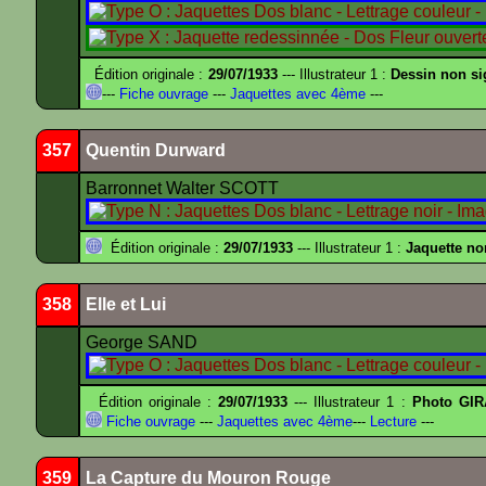
Édition originale :
29/07/1933
--- Illustrateur 1 :
Dessin non s
---
Fiche ouvrage
---
Jaquettes avec 4ème
---
357
Quentin Durward
Barronnet Walter SCOTT
Édition originale :
29/07/1933
--- Illustrateur 1 :
Jaquette no
358
Elle et Lui
George SAND
Édition originale :
29/07/1933
--- Illustrateur 1 :
Photo GIR
Fiche ouvrage
---
Jaquettes avec 4ème
---
Lecture
---
359
La Capture du Mouron Rouge