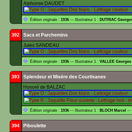
Alphonse DAUDET
Édition originale :
1936
--- Illustrateur 1 :
DUTRIAC George
392
Sacs et Parchemins
Jules SANDEAU
Édition originale :
1936
--- Illustrateur 1 :
VALLEE Georges
393
Splendeur et Misère des Courtisanes
Honoré de BALZAC
Édition originale :
1936
--- Illustrateur 1 :
BLOCH Marcel
---
394
Piboulette