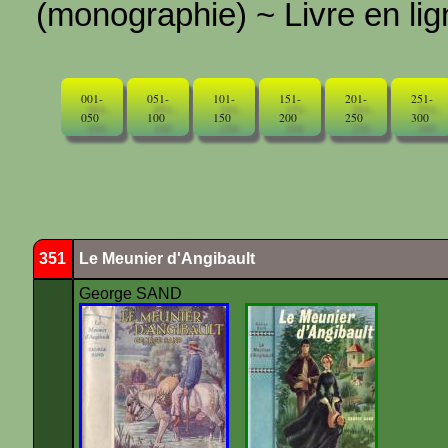
(monographie) ~ Livre en ligne
001-
051-
101-
151-
201-
251-
050
100
150
200
250
300
351
Le Meunier d'Angibault
George SAND