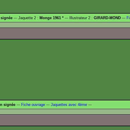
 signée
--- Jaquette 2 :
Monge 1961 *
--- Illustrateur 2 :
GIRARD-MOND
---
Fi
on signée
---
Fiche ouvrage
---
Jaquettes avec 4ème
---