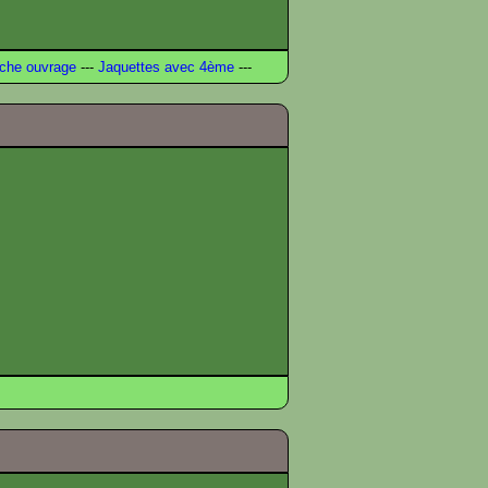
che ouvrage
---
Jaquettes avec 4ème
---