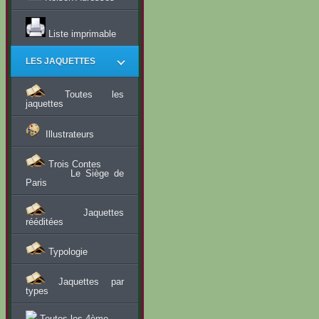
Liste imprimable
LES JAQUETTES
Toutes les
jaquettes
Illustrateurs
Trois Contes
Le Siège de
Paris
Jaquettes
rééditées
Typologie
Jaquettes par
types
Toutes les 4ème