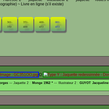
graphie) ~ Livre en ligne (s'il existe)
301-
351-
400-
001-
350
400
453
453
O
orges
--- Jaquette 2 :
Monge 1962 *
--- Illustrateur 2 :
GUYOT Jacqueline