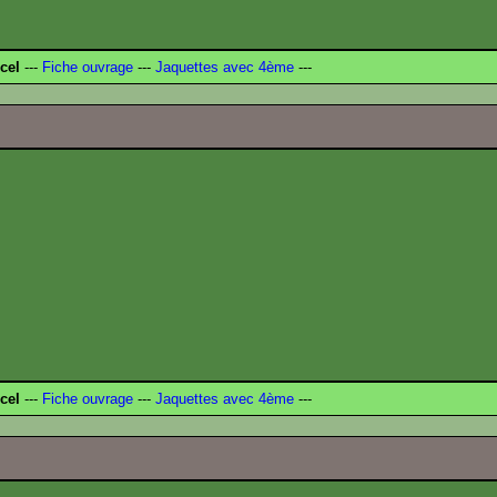
cel
---
Fiche ouvrage
---
Jaquettes avec 4ème
---
cel
---
Fiche ouvrage
---
Jaquettes avec 4ème
---