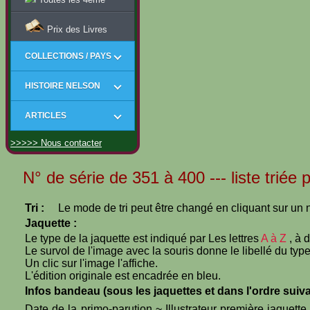
Prix des Livres
COLLECTIONS / PAYS
HISTOIRE NELSON
ARTICLES
>>>>> Nous contacter
N° de série de 351 à 400 --- liste triée 
Tri :
Le mode de tri peut être changé en cliquant sur un n
Jaquette :
Le type de la jaquette est indiqué par Les lettres
A à Z
, à 
Le survol de l'image avec la souris donne le libellé du type
Un clic sur l'image l'affiche.
L'édition originale est encadrée en bleu.
Infos bandeau (sous les jaquettes et dans l'ordre suiva
Date de la primo-parution ~ Illustrateur première jaquett