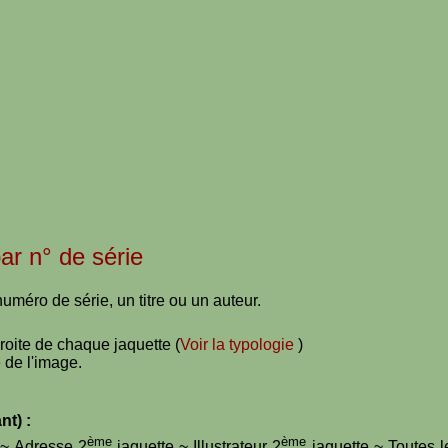
par n° de série
uméro de série, un titre ou un auteur.
droite de chaque jaquette (
Voir la typologie
)
 de l'image.
nt) :
ème
ème
e ~ Adresse 2
jaquette ~ Illustrateur 2
jaquette ~ Toutes l