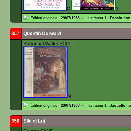
O
X
Édition originale :
29/07/1933
--- Illustrateur 1 :
Dessin non
357
Quentin Durward
Barronnet Walter SCOTT
N
Édition originale :
29/07/1933
--- Illustrateur 1 :
Jaquette n
358
Elle et Lui