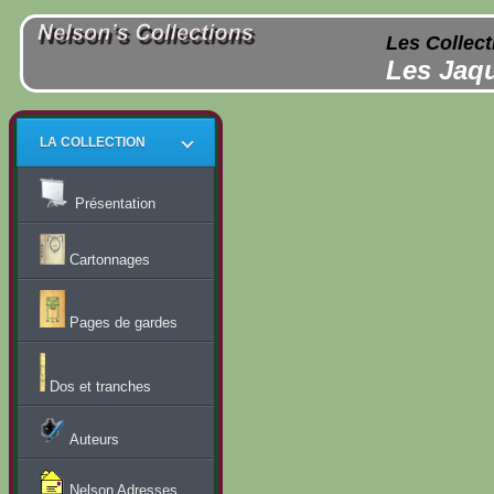
Les Collect
Les Jaqu
LA COLLECTION
Présentation
Cartonnages
Pages de gardes
Dos et tranches
Auteurs
Nelson Adresses