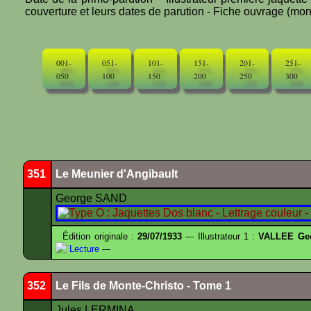
couverture et leurs dates de parution - Fiche ouvrage (mono
001-
051-
101-
151-
201-
251-
050
100
150
200
250
300
351
Le Meunier d'Angibault
George SAND
Édition originale :
29/07/1933
--- Illustrateur 1 :
VALLEE Ge
Lecture
---
352
Le Fils de Monte-Christo - Tome 1
Jules LERMINA