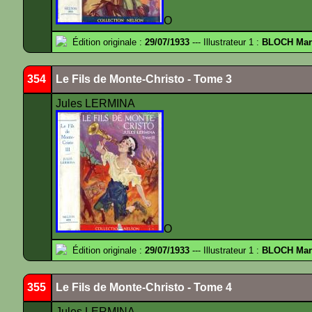
O
Édition originale :
29/07/1933
--- Illustrateur 1 :
BLOCH Mar
354
Le Fils de Monte-Christo - Tome 3
Jules LERMINA
O
Édition originale :
29/07/1933
--- Illustrateur 1 :
BLOCH Mar
355
Le Fils de Monte-Christo - Tome 4
Jules LERMINA