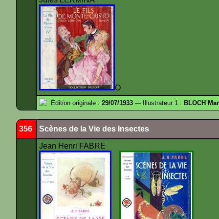
O
Édition originale :
29/07/1933
--- Illustrateur 1 :
BLOCH Mar
356
Scènes de la Vie des Insectes
Jean Henri FABRE