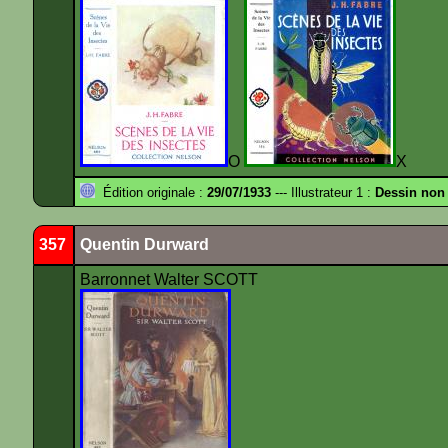
O
X
Édition originale :
29/07/1933
--- Illustrateur 1 :
Dessin non
357
Quentin Durward
Barronnet Walter SCOTT