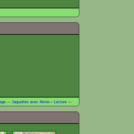
age
---
Jaquettes avec 4ème
---
Lecture
---