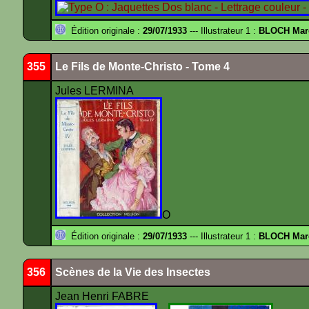
Édition originale :
29/07/1933
--- Illustrateur 1 :
BLOCH Mar
355
Le Fils de Monte-Christo - Tome 4
Jules LERMINA
O
Édition originale :
29/07/1933
--- Illustrateur 1 :
BLOCH Mar
356
Scènes de la Vie des Insectes
Jean Henri FABRE