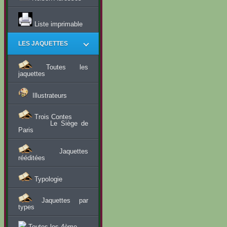
Liste imprimable
LES JAQUETTES
Toutes les
jaquettes
Illustrateurs
Trois Contes
Le Siège de
Paris
Jaquettes
rééditées
Typologie
Jaquettes par
types
Toutes les 4ème