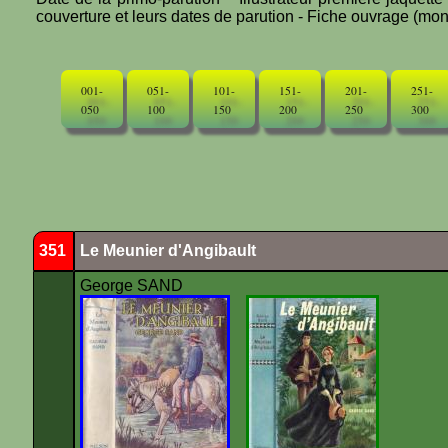
couverture et leurs dates de parution - Fiche ouvrage (mono
001-
051-
101-
151-
201-
251-
050
100
150
200
250
300
351
Le Meunier d'Angibault
George SAND