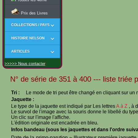
Prix des Livres
COLLECTIONS / PAYS
HISTOIRE NELSON
ARTICLES
>>>>> Nous contacter
N° de série de 351 à 400 --- liste triée 
Tri :
Le mode de tri peut être changé en cliquant sur un n
Jaquette :
Le type de la jaquette est indiqué par Les lettres
A à Z
, à 
Le survol de l'image avec la souris donne le libellé du type
Un clic sur l'image l'affiche.
L'édition originale est encadrée en bleu.
Infos bandeau (sous les jaquettes et dans l'ordre suiva
Date de la primo-parution ~ Illustrateur première jaquett