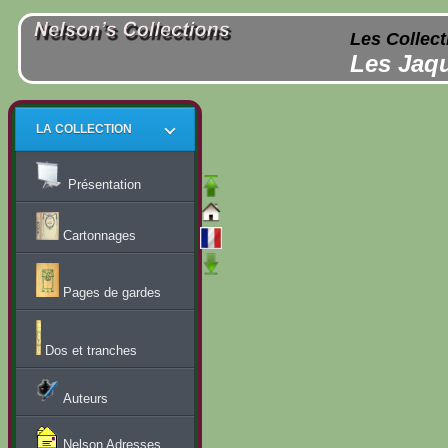
Les Collect
Les Jaqu
LA COLLECTION
Présentation
Cartonnages
Pages de gardes
Dos et tranches
Auteurs
Nelson Adresses