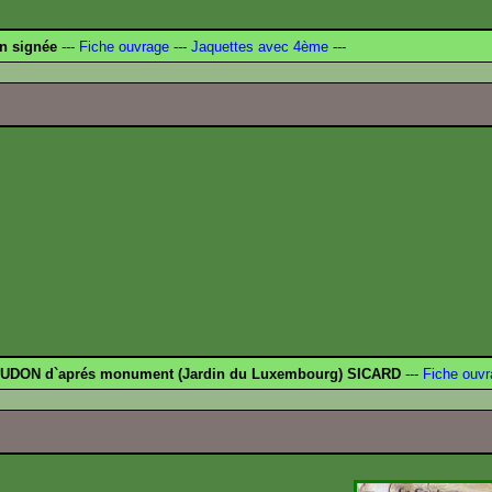
n signée
---
Fiche ouvrage
---
Jaquettes avec 4ème
---
UDON d`aprés monument (Jardin du Luxembourg) SICARD
---
Fiche ouvr