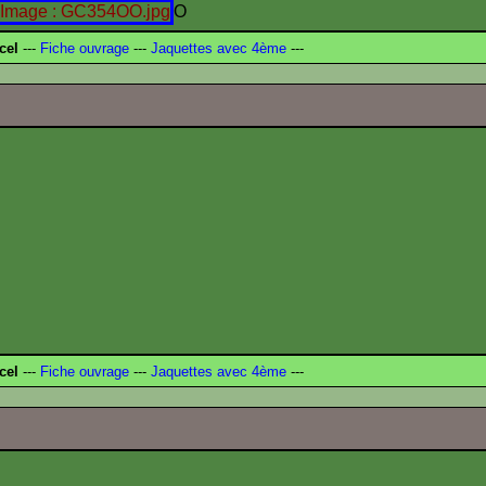
O
cel
---
Fiche ouvrage
---
Jaquettes avec 4ème
---
cel
---
Fiche ouvrage
---
Jaquettes avec 4ème
---