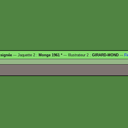
 signée
--- Jaquette 2 :
Monge 1961 *
--- Illustrateur 2 :
GIRARD-MOND
---
Fi