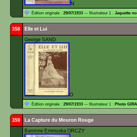
N
Édition originale :
29/07/1933
--- Illustrateur 1 :
Jaquette no
358
Elle et Lui
George SAND
O
Édition originale :
29/07/1933
--- Illustrateur 1 :
Photo GIRA
359
La Capture du Mouron Rouge
Baronne Emmuska ORCZY