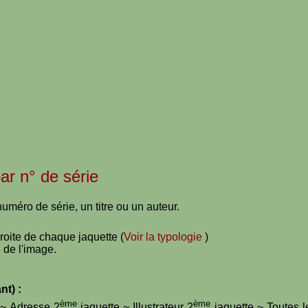
par n° de série
uméro de série, un titre ou un auteur.
droite de chaque jaquette (
Voir la typologie
)
 de l'image.
nt) :
ème
ème
e ~ Adresse 2
jaquette ~ Illustrateur 2
jaquette ~ Toutes l