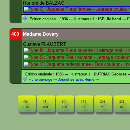
Honoré de BALZAC
Édition originale :
1936
--- Illustrateur 1 :
ISELIN Henri
---
Fi
400
Madame Bovary
Gustave FLAUBERT
Édition originale :
1936
--- Illustrateur 1 :
DUTRIAC Georges
-
Fiche ouvrage
---
Jaquettes avec 4ème
---
001-
051-
101-
151-
201-
251-
050
100
150
200
250
300