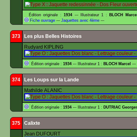
Édition originale :
1934
--- Illustrateur 1 :
BLOCH Marce
Fiche ouvrage
---
Jaquettes avec 4ème
---
373
Les plus Belles Histoires
Rudyard KIPLING
Édition originale :
1934
--- Illustrateur 1 :
BLOCH Marcel
---
374
Les Loups sur la Lande
Mathilde ALANIC
Édition originale :
1934
--- Illustrateur 1 :
DUTRIAC George
375
Calixte
Jean DUFOURT