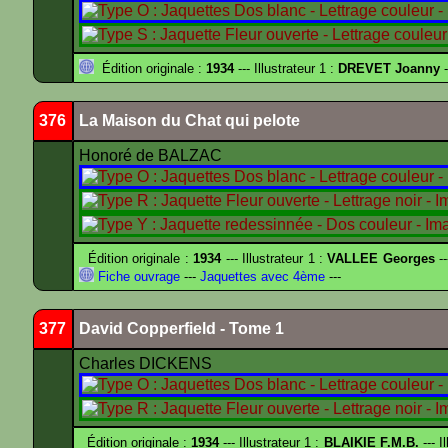
Édition originale :
1934
--- Illustrateur 1 :
DREVET Joanny
-
376
La Maison du Chat qui pelote
Honoré de BALZAC
Édition originale :
1934
--- Illustrateur 1 :
VALLEE Georges
--
Fiche ouvrage
---
Jaquettes avec 4ème
---
377
David Copperfield - Tome 1
Charles DICKENS
Édition originale :
1934
--- Illustrateur 1 :
BLAIKIE F.M.B.
--- I