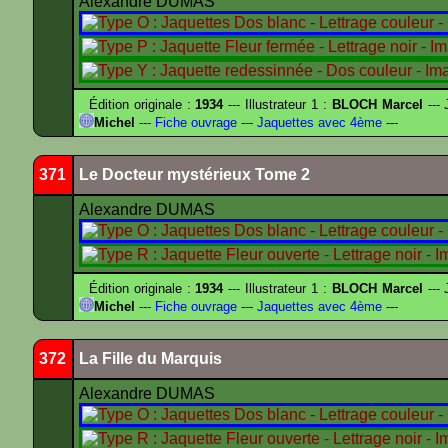
Alexandre DUMAS
Édition originale :
1934
--- Illustrateur 1 :
BLOCH Marcel
--- 
Michel
---
Fiche ouvrage
---
Jaquettes avec 4ème
---
371
Le Docteur mystérieux Tome 2
Alexandre DUMAS
Édition originale :
1934
--- Illustrateur 1 :
BLOCH Marcel
--- 
Michel
---
Fiche ouvrage
---
Jaquettes avec 4ème
---
372
La Fille du Marquis
Alexandre DUMAS