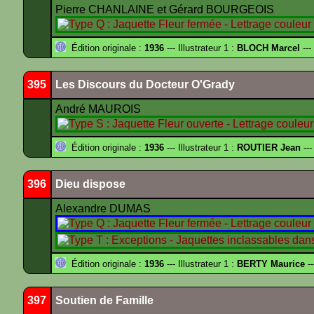
Pierre CHANLAINE et Gérard BOURGEOIS
Édition originale :
1936
--- Illustrateur 1 :
BLOCH Marcel
---
395
Les Discours du Docteur O'Grady
André MAUROIS
Édition originale :
1936
--- Illustrateur 1 :
ROUTIER Jean
---
396
Dieu dispose
Alexandre DUMAS
Édition originale :
1936
--- Illustrateur 1 :
BERTY Maurice
--
397
Soutien de Famille