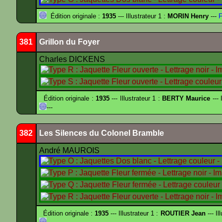
Édition originale :
1935
--- Illustrateur 1 :
MORIN Henry
---
F
381
Grillon du Foyer
Charles DICKENS
Édition originale :
1935
--- Illustrateur 1 :
BERTY Maurice
--- 
---
382
Les Silences du Colonel Bramble
André MAUROIS
Édition originale :
1935
--- Illustrateur 1 :
ROUTIER Jean
--- Il