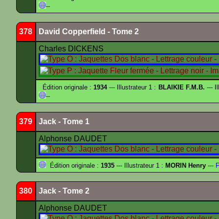
--
378
David Copperfield - Tome 2
Charles DICKENS
Édition originale :
1934
--- Illustrateur 1 :
BLAIKIE F.M.B.
--- I
--
379
Jack - Tome 1
Alphonse DAUDET
Édition originale :
1935
--- Illustrateur 1 :
MORIN Henry
---
F
380
Jack - Tome 2
Alphonse DAUDET