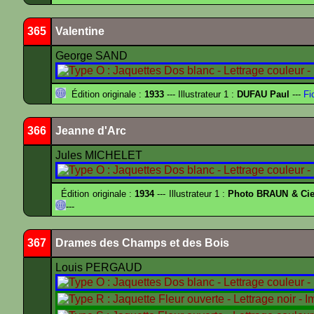
365
Valentine
George SAND
Édition originale :
1933
--- Illustrateur 1 :
DUFAU Paul
---
Fi
366
Jeanne d'Arc
Jules MICHELET
Édition originale :
1934
--- Illustrateur 1 :
Photo BRAUN & Cie
---
367
Drames des Champs et des Bois
Louis PERGAUD