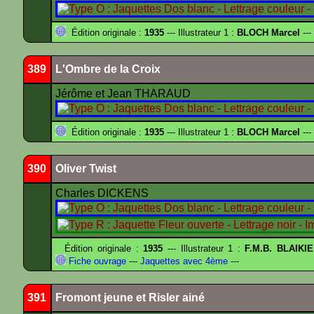
Édition originale :
1935
--- Illustrateur 1 :
BLOCH Marcel
---
389
L'Ombre de la Croix
Jérôme et Jean THARAUD
Édition originale :
1935
--- Illustrateur 1 :
BLOCH Marcel
---
390
Oliver Twist
Charles DICKENS
Édition originale :
1935
--- Illustrateur 1 :
F.M.B. BLAIKI
Fiche ouvrage
---
Jaquettes avec 4ème
---
391
Fromont jeune et Risler ainé