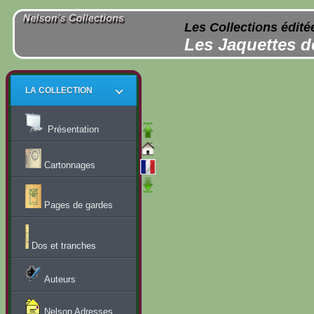
Les Collections édité
Les Jaquettes d
LA COLLECTION
Présentation
Cartonnages
Pages de gardes
Dos et tranches
Auteurs
Nelson Adresses