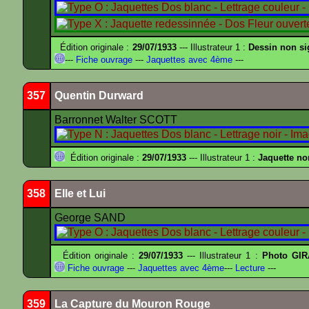
Édition originale :
29/07/1933
--- Illustrateur 1 :
Dessin non s
---
Fiche ouvrage
---
Jaquettes avec 4ème
---
357
Quentin Durward
Barronnet Walter SCOTT
Édition originale :
29/07/1933
--- Illustrateur 1 :
Jaquette no
358
Elle et Lui
George SAND
Édition originale :
29/07/1933
--- Illustrateur 1 :
Photo GIR
Fiche ouvrage
---
Jaquettes avec 4ème
---
Lecture
---
359
La Capture du Mouron Rouge