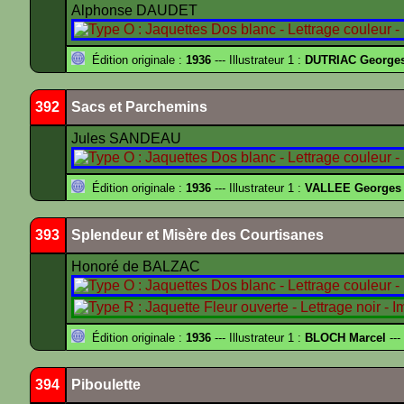
Alphonse DAUDET
Édition originale :
1936
--- Illustrateur 1 :
DUTRIAC George
392
Sacs et Parchemins
Jules SANDEAU
Édition originale :
1936
--- Illustrateur 1 :
VALLEE Georges
393
Splendeur et Misère des Courtisanes
Honoré de BALZAC
Édition originale :
1936
--- Illustrateur 1 :
BLOCH Marcel
---
394
Piboulette