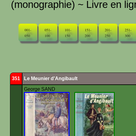
(monographie) ~ Livre en ligne
001-
051-
101-
151-
201-
251-
050
100
150
200
250
300
351
Le Meunier d'Angibault
George SAND