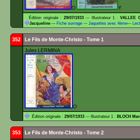
O
Y
Édition originale :
29/07/1933
--- Illustrateur 1 :
VALLEE G
Jacqueline
---
Fiche ouvrage
---
Jaquettes avec 4ème
---
Lect
352
Le Fils de Monte-Christo - Tome 1
Jules LERMINA
O
Édition originale :
29/07/1933
--- Illustrateur 1 :
BLOCH Mar
353
Le Fils de Monte-Christo - Tome 2