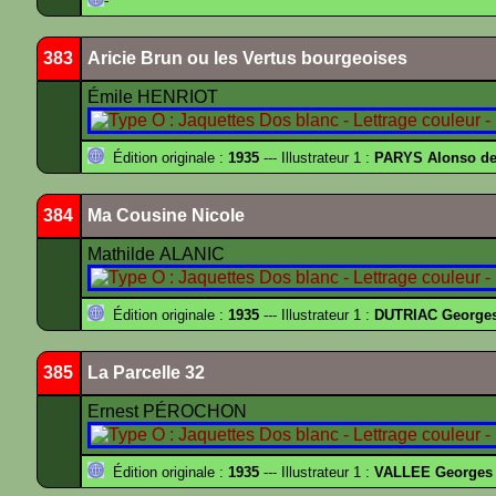
-
383
Aricie Brun ou les Vertus bourgeoises
Émile HENRIOT
Édition originale :
1935
--- Illustrateur 1 :
PARYS Alonso d
384
Ma Cousine Nicole
Mathilde ALANIC
Édition originale :
1935
--- Illustrateur 1 :
DUTRIAC George
385
La Parcelle 32
Ernest PÉROCHON
Édition originale :
1935
--- Illustrateur 1 :
VALLEE Georges