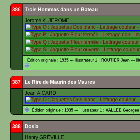
386
Trois Hommes dans un Bateau
Jerome K. JEROME
Édition originale :
1935
--- Illustrateur 1 :
ROUTIER Jean
--- Il
-
387
Le Rire de Maurin des Maures
Jean AICARD
Édition originale :
1935
--- Illustrateur 1 :
VALLEE Georges
388
Dosia
Henry GRÉVILLE