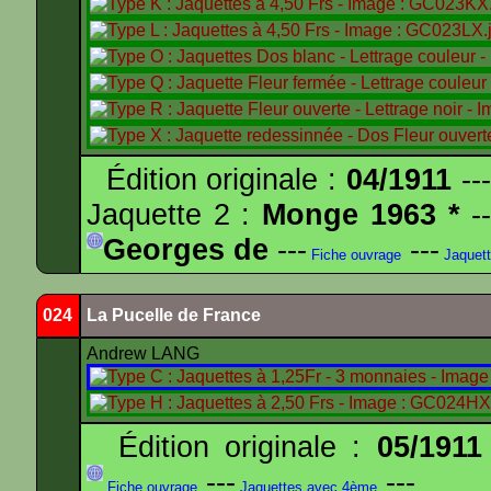
Édition originale :
04/1911
---
Jaquette 2 :
Monge 1963 *
--
Georges de
---
---
Fiche ouvrage
Jaquet
024
La Pucelle de France
Andrew LANG
Édition originale :
05/1911
---
---
Fiche ouvrage
Jaquettes avec 4ème