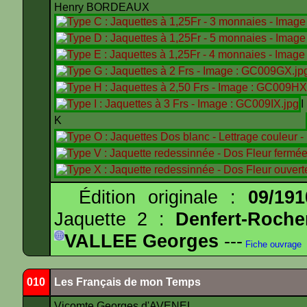
Henry BORDEAUX
K
Édition originale :
09/191
Jaquette 2 :
Denfert-Roche
VALLEE Georges
---
Fiche ouvrage
010
Les Français de mon Temps
Vicomte Georges d'AVENEL