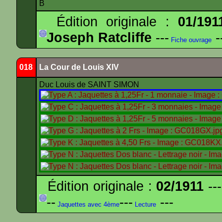
B
Édition originale :
01/191
Joseph Ratcliffe
---
-
Fiche ouvrage
018
La Cour de Louis XIV
Duc Louis de SAINT SIMON
Édition originale :
02/1911
---
--
---
---
Jaquettes avec 4ème
Lecture