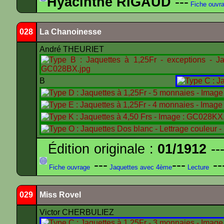
Hyacinthe RIGAUD
---
Fiche ouvr
028
La Chanoinesse
André THEURIET
B
Édition originale :
01/1912
---
---
---
--
Fiche ouvrage
Jaquettes avec 4ème
Lecture
029
Miss Rovel
Victor CHERBULIEZ