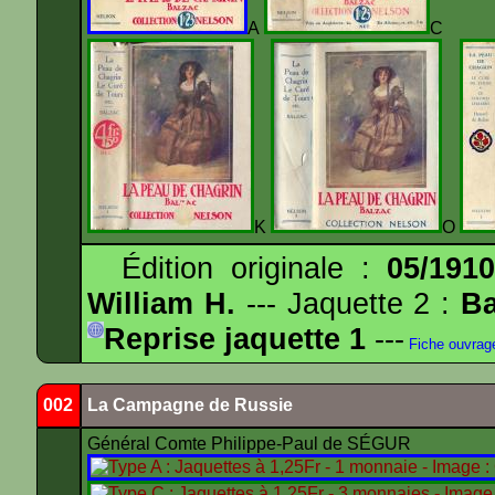
A
K
O
Édition originale :
05/191
William H.
--- Jaquette 2 :
Ba
Reprise jaquette 1
---
Fiche ouvrag
002
La Campagne de Russie
Général Comte Philippe-Paul de SÉGUR