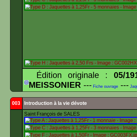
Édition originale :
05/19
MEISSONIER
---
---
Fiche ouvrage
Jaq
003
Introduction à la vie dévote
Saint François de SALES