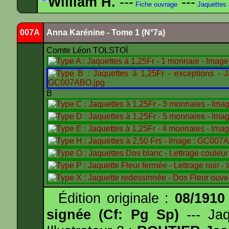
William H.
---
---
Fiche ouvrage
Jaquettes
007A
Anna Karénine - Tome 1 (N°7a)
Comte Léon TOLSTOÏ
B
Édition originale :
08/1910
signée (Cf: Pg Sp)
--- Ja