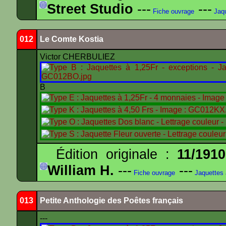
Street Studio
---
---
Fiche ouvrage
Jaqu
012
Le Comte Kostia
Victor CHERBULIEZ
B
Édition originale :
11/1910
William H.
---
---
Fiche ouvrage
Jaquettes
013
Petite Anthologie des Poêtes français
---