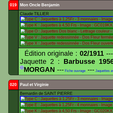
019
Mon Oncle Benjamin
Claude TILLIER
Édition originale :
02/1911
---
Jaquette 2 :
Barbusse 195
MORGAN
---
---
Fiche ouvrage
Jaquettes 
020
Paul et Virginie
Bernardin de SAINT PIERRE