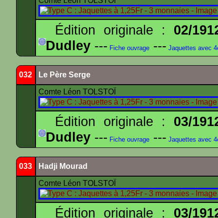
Comte Léon TOLSTOÏ
Édition originale :
02/191
Dudley
---
---
Fiche ouvrage
Jaquettes avec 
032
Le Père Serge
Comte Léon TOLSTOÏ
Édition originale :
03/191
Dudley
---
---
Fiche ouvrage
Jaquettes avec 
033
Hadji Mourad
Comte Léon TOLSTOÏ
Édition originale :
03/191