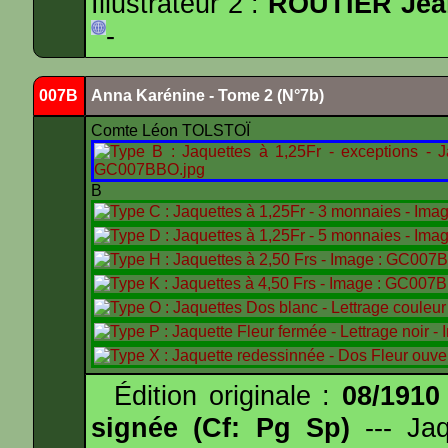
Illustrateur 2 :
ROUTIER Jea
-
007B
Anna Karénine - Tome 2 (N°7b)
Comte Léon TOLSTOÏ
B
Édition originale :
08/1910
signée (Cf: Pg Sp)
--- Ja