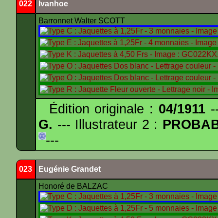
022
Ivanhoe
Barronnet Walter SCOTT
Édition originale :
04/1911
--
G.
--- Illustrateur 2 :
PROBA
---
023
Eugénie Grandet
Honoré de BALZAC