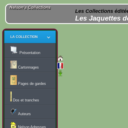
Les Collections édité
Les Jaquettes d
LA COLLECTION
Présentation
Cartonnages
Pages de gardes
Dos et tranches
Auteurs
Nelson Adresses