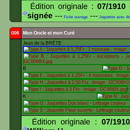
Édition originale :
07/1910
-
signée
---
---
Fiche ouvrage
Jaquettes avec 4
006
Mon Oncle et mon Curé
Jean de la BRÈTE
B
K
Édition originale :
07/191