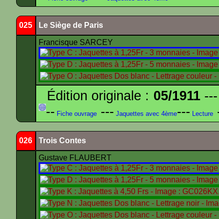
025
Le Siège de Paris
Francisque SARCEY
Édition originale :
05/1911
---
--
---
---
-
Fiche ouvrage
Jaquettes avec 4ème
Lecture
026
Trois Contes
Gustave FLAUBERT