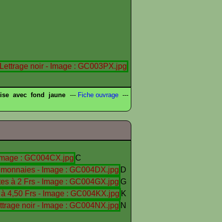
ise avec fond jaune
---
Fiche ouvrage
---
C
D
G
K
N