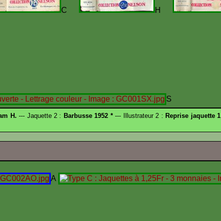
C
H
S
am H.
--- Jaquette 2 :
Barbusse 1952 *
--- Illustrateur 2 :
Reprise jaquette 1
A