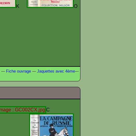
K
O
---
Fiche ouvrage
---
Jaquettes avec 4ème
---
C