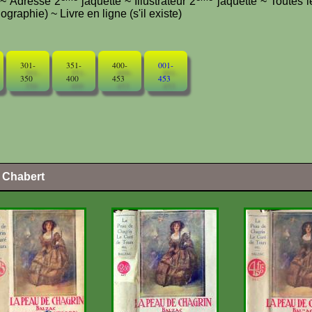
e ~ Adresse 2
jaquette ~ Illustrateur 2
jaquette ~ Toutes l
graphie) ~ Livre en ligne (s'il existe)
301-
351-
400-
001-
350
400
453
453
l Chabert