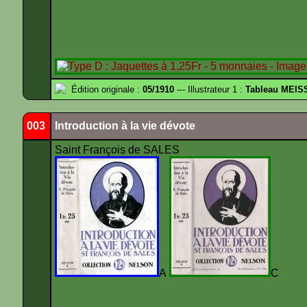
Édition originale :
05/1910
--- Illustrateur 1 :
Tableau MEIS
003
Introduction à la vie dévote
Saint François de SALES
A