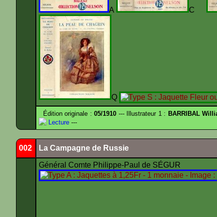
A
C
Q
Édition originale :
05/1910
--- Illustrateur 1 :
BARRIBAL Willi
Lecture
---
002
La Campagne de Russie
Général Comte Philippe-Paul de SÉGUR