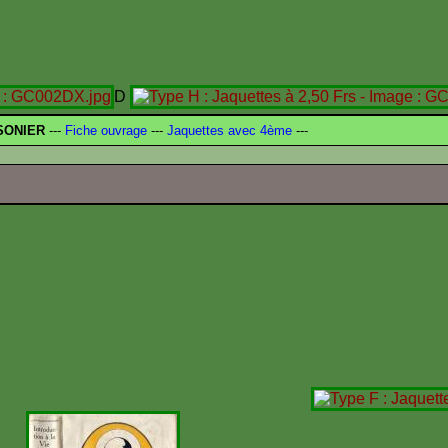
D
SONIER
---
Fiche ouvrage
---
Jaquettes avec 4ème
---
C