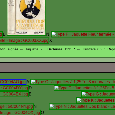
L
N
X
 non signée
--- Jaquette 2 :
Barbusse 1951 *
--- Illustrateur 2 :
Repr
A
D
E
I
N
O