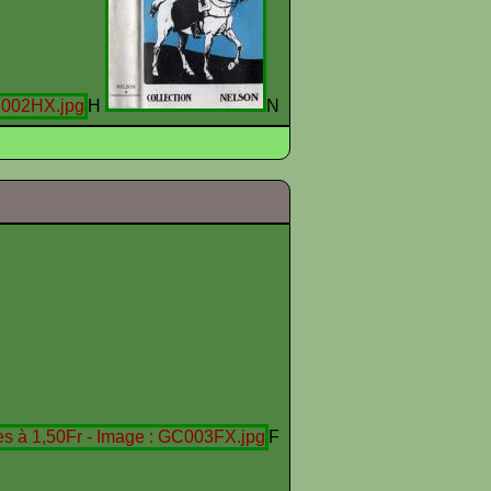
H
N
F