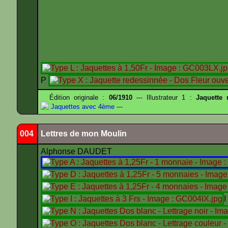
P
Édition originale :
06/1910
--- Illustrateur 1 :
Jaquette
Jaquettes avec 4ème
---
004
Lettres de mon Moulin
Alphonse DAUDET