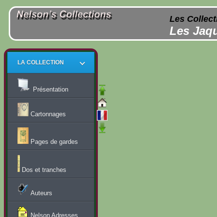
Les Collect
Les Jaqu
LA COLLECTION
Présentation
Cartonnages
Pages de gardes
Dos et tranches
Auteurs
Nelson Adresses