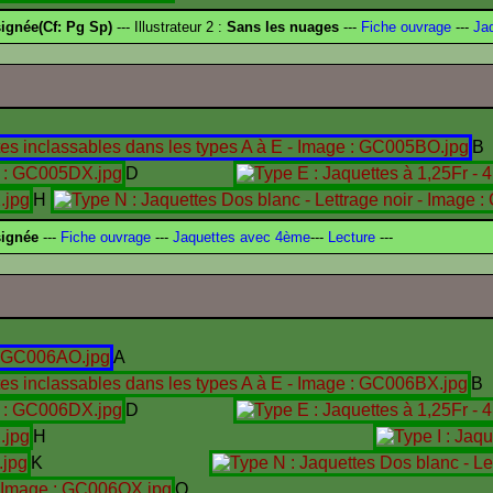
ignée(Cf: Pg Sp)
--- Illustrateur 2 :
Sans les nuages
---
Fiche ouvrage
---
Jaq
B
D
H
signée
---
Fiche ouvrage
---
Jaquettes avec 4ème
---
Lecture
---
A
B
D
H
K
O