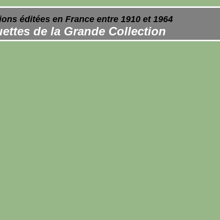
ions éditées en France entre 1910 et 1964
ettes de la Grande Collection