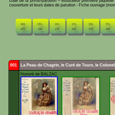
Date de la primo-parution ~ Illustrateur première jaquett
couverture et leurs dates de parution - Fiche ouvrage (mono
001-
051-
101-
151-
201-
251-
050
100
150
200
250
300
001
La Peau de Chagrin, le Curé de Tours, le Colone
Honoré de BALZAC