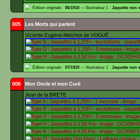
Édition originale :
06/1910
--- Illustrateur 1 :
Jaquette non s
005
Les Morts qui parlent
Vicomte Eugène-Melchior de VOGUË
Édition originale :
07/1910
--- Illustrateur 1 :
Jaquette non 
006
Mon Oncle et mon Curé
Jean de la BRÈTE