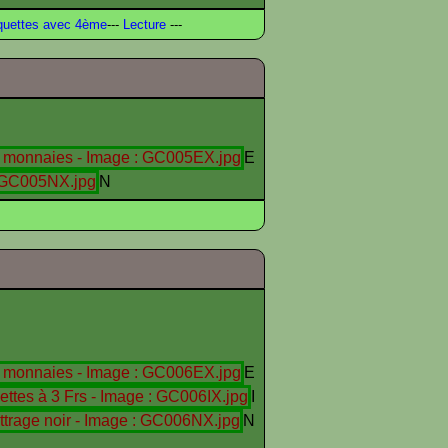
uettes avec 4ème
---
Lecture
---
E
N
E
I
N