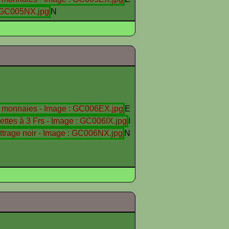
N
E
I
N