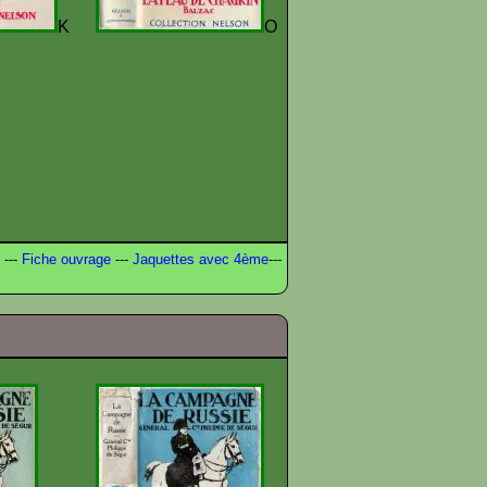
K
O
---
Fiche ouvrage
---
Jaquettes avec 4ème
---