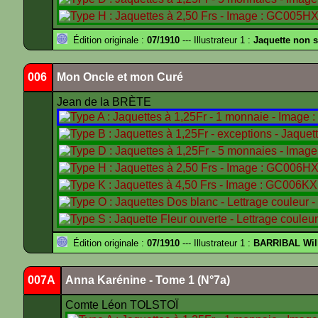
Édition originale :
07/1910
--- Illustrateur 1 :
Jaquette non 
006
Mon Oncle et mon Curé
Jean de la BRÈTE
Édition originale :
07/1910
--- Illustrateur 1 :
BARRIBAL Wil
007A
Anna Karénine - Tome 1 (N°7a)
Comte Léon TOLSTOÏ