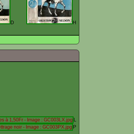
D
H
L
P