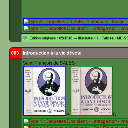
Édition originale :
05/1910
--- Illustrateur 1 :
Tableau MEIS
003
Introduction à la vie dévote
Saint François de SALES
A