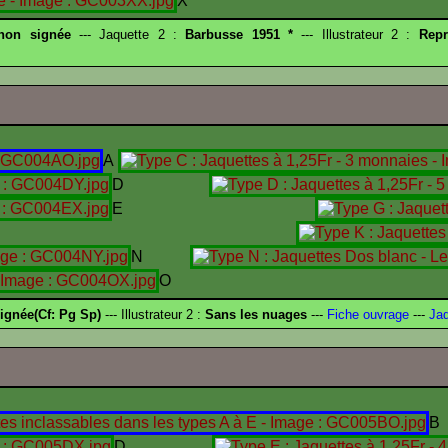
X
 non signée
--- Jaquette 2 :
Barbusse 1951 *
--- Illustrateur 2 :
Repr
A
D
E
I
N
O
ignée(Cf: Pg Sp)
--- Illustrateur 2 :
Sans les nuages
---
Fiche ouvrage
---
Jaq
B
D