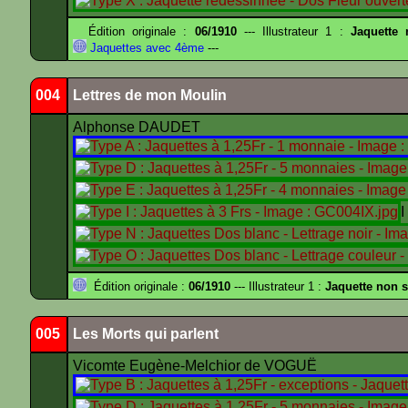
Édition originale :
06/1910
--- Illustrateur 1 :
Jaquette
Jaquettes avec 4ème
---
004
Lettres de mon Moulin
Alphonse DAUDET
Édition originale :
06/1910
--- Illustrateur 1 :
Jaquette non s
005
Les Morts qui parlent
Vicomte Eugène-Melchior de VOGUË