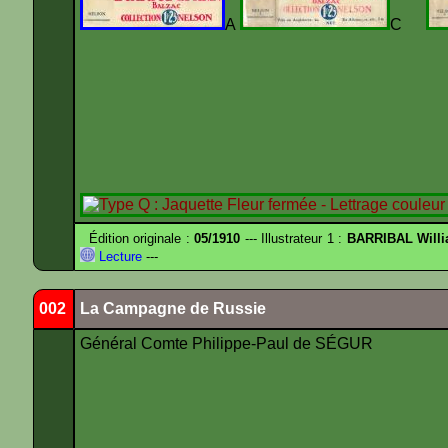
A
C
Édition originale :
05/1910
--- Illustrateur 1 :
BARRIBAL Willi
Lecture
---
002
La Campagne de Russie
Général Comte Philippe-Paul de SÉGUR