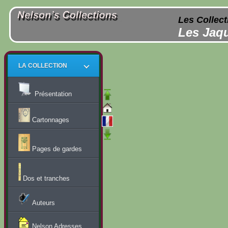
Les Collect
Les Jaqu
LA COLLECTION
Présentation
Cartonnages
Pages de gardes
Dos et tranches
Auteurs
Nelson Adresses