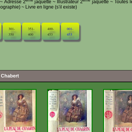
ème
ème
e ~ Adresse 2
jaquette ~ Illustrateur 2
jaquette ~ Toutes l
graphie) ~ Livre en ligne (s'il existe)
301-
351-
400-
001-
350
400
453
453
l Chabert