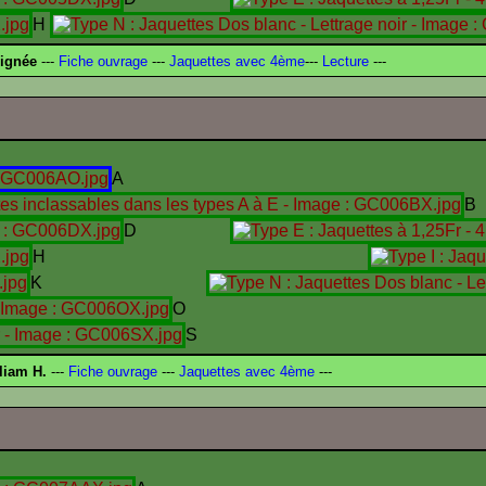
H
signée
---
Fiche ouvrage
---
Jaquettes avec 4ème
---
Lecture
---
A
B
D
H
K
O
S
liam H.
---
Fiche ouvrage
---
Jaquettes avec 4ème
---