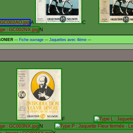
A
C
N
SONIER
---
Fiche ouvrage
---
Jaquettes avec 4ème
---
C
F
N