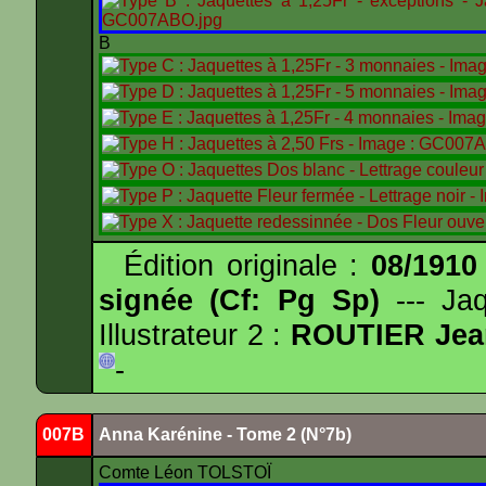
B
Édition originale :
08/1910
signée (Cf: Pg Sp)
--- Ja
Illustrateur 2 :
ROUTIER Jea
-
007B
Anna Karénine - Tome 2 (N°7b)
Comte Léon TOLSTOÏ