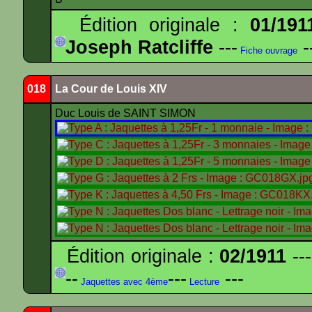
Édition originale :
01/191
Joseph Ratcliffe
---
-
Fiche ouvrage
018
La Cour de Louis XIV
Duc Louis de SAINT SIMON
Édition originale :
02/1911
---
--
---
---
Jaquettes avec 4ème
Lecture