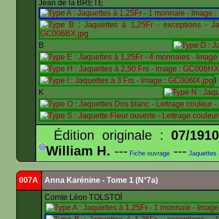
Jean de la BRÈTE
B
K
Édition originale :
07/191
William H.
---
---
Fiche ouvrage
Jaquettes
007A
Anna Karénine - Tome 1 (N°7a)
Comte Léon TOLSTOÏ