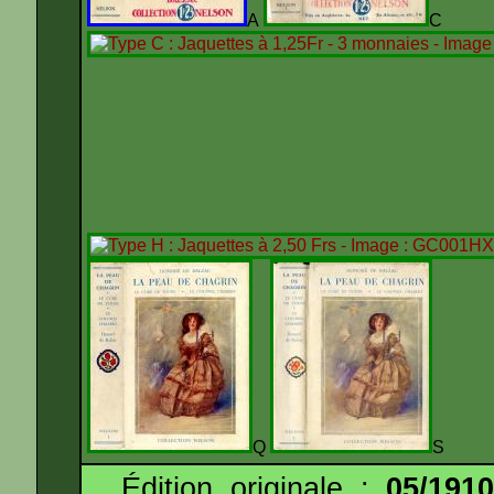
A
C
Q
S
Édition originale :
05/191