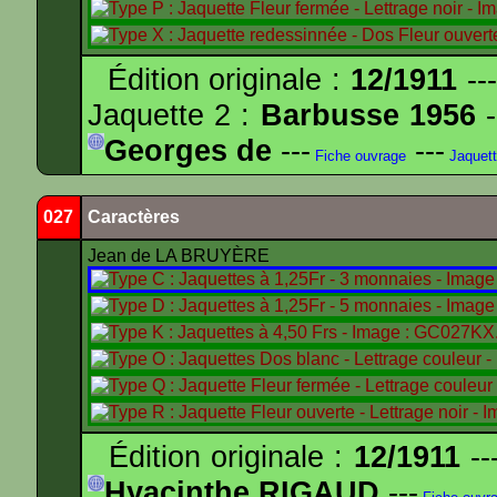
Édition originale :
12/1911
---
Jaquette 2 :
Barbusse 1956
-
Georges de
---
---
Fiche ouvrage
Jaquet
027
Caractères
Jean de LA BRUYÈRE
Édition originale :
12/1911
--
Hyacinthe RIGAUD
---