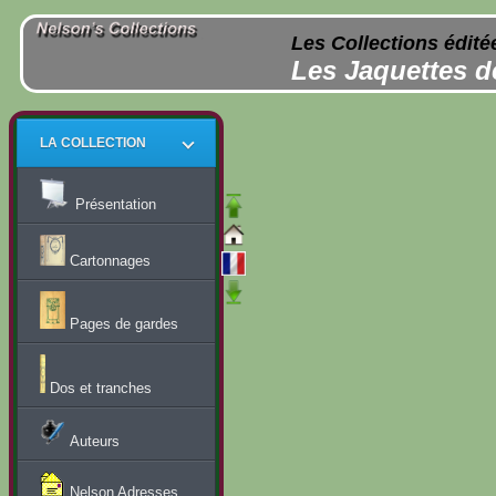
Les Collections édité
Les Jaquettes d
LA COLLECTION
Présentation
Cartonnages
Pages de gardes
Dos et tranches
Auteurs
Nelson Adresses