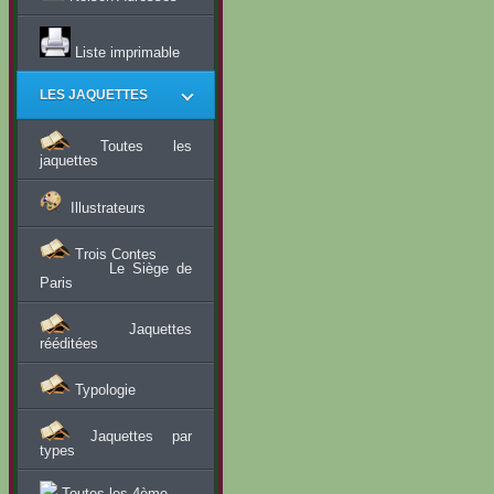
Liste imprimable
LES JAQUETTES
Toutes les
jaquettes
Illustrateurs
Trois Contes
Le Siège de
Paris
Jaquettes
rééditées
Typologie
Jaquettes par
types
Toutes les 4ème