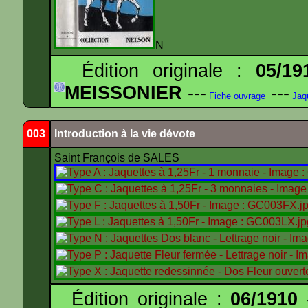
N
Édition originale :
05/19
MEISSONIER
---
---
Fiche ouvrage
Jaq
003
Introduction à la vie dévote
Saint François de SALES
Édition originale :
06/1910
-