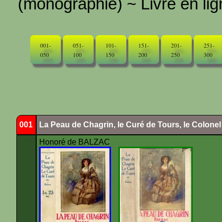
(monographie) ~ Livre en ligne
001-
051-
101-
151-
201-
251-
050
100
150
200
250
300
001
La Peau de Chagrin, le Curé de Tours, le Colone
Honoré de BALZAC