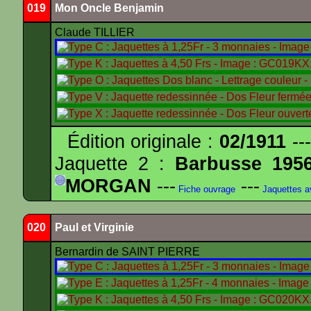
019
Mon Oncle Benjamin
Claude TILLIER
Édition originale :
02/1911
---
Jaquette 2 :
Barbusse 195
MORGAN
---
---
Fiche ouvrage
Jaquettes 
020
Paul et Virginie
Bernardin de SAINT PIERRE