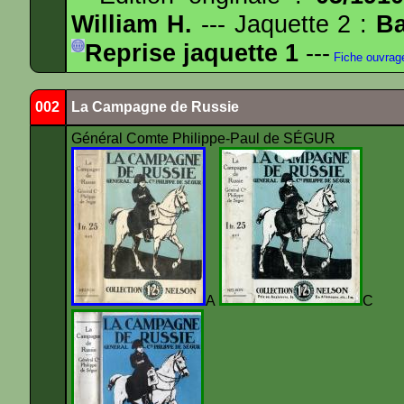
William H.
--- Jaquette 2 :
Ba
Reprise jaquette 1
---
Fiche ouvrag
002
La Campagne de Russie
Général Comte Philippe-Paul de SÉGUR
A