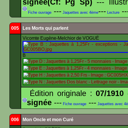
signée(Cf: Pg Sp)
--- Illus
---
---
--
Fiche ouvrage
Jaquettes avec 4ème
Lecture
005
Les Morts qui parlent
Vicomte Eugène-Melchior de VOGUË
B
Édition originale :
07/1910
-
signée
---
---
Fiche ouvrage
Jaquettes avec 4
006
Mon Oncle et mon Curé