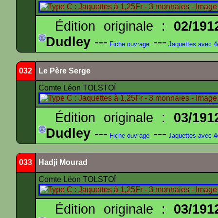
Édition originale :
02/191
Dudley
---
---
Fiche ouvrage
Jaquettes avec 
032
Le Père Serge
Comte Léon TOLSTOÏ
Édition originale :
03/191
Dudley
---
---
Fiche ouvrage
Jaquettes avec 
033
Hadji Mourad
Comte Léon TOLSTOÏ
Édition originale :
03/191