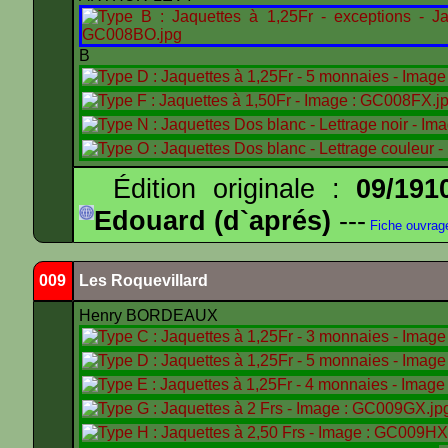
B
Édition originale :
09/191
Edouard (d`aprés)
---
Fiche ouvrag
009
Les Roquevillard
Henry BORDEAUX