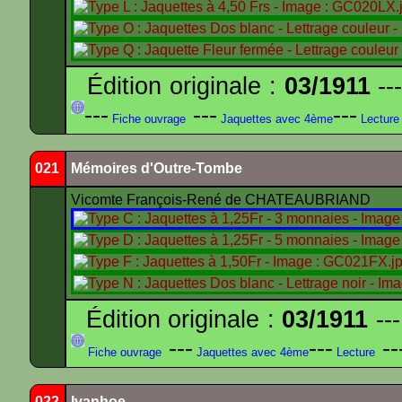
Édition originale :
03/1911
---
---
---
---
Fiche ouvrage
Jaquettes avec 4ème
Lecture
021
Mémoires d'Outre-Tombe
Vicomte François-René de CHATEAUBRIAND
Édition originale :
03/1911
---
---
---
--
Fiche ouvrage
Jaquettes avec 4ème
Lecture
022
Ivanhoe