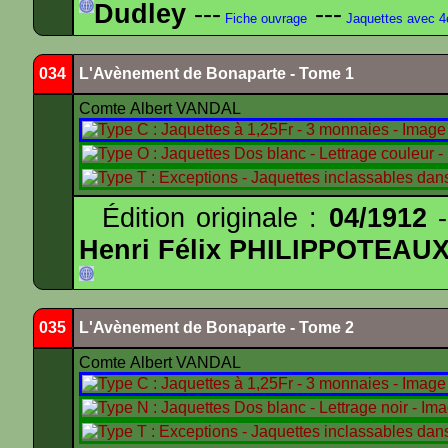
Dudley
---
---
Fiche ouvrage
Jaquettes avec 
034
L'Avènement de Bonaparte - Tome 1
Comte Albert VANDAL
Édition originale :
04/1912
-
Henri Félix PHILIPPOTEAU
035
L'Avènement de Bonaparte - Tome 2
Comte Albert VANDAL