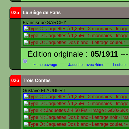
025
Le Siège de Paris
Francisque SARCEY
Édition originale :
05/1911
---
--
---
---
-
Fiche ouvrage
Jaquettes avec 4ème
Lecture
026
Trois Contes
Gustave FLAUBERT