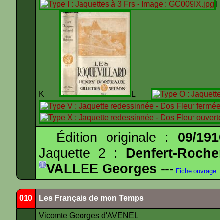
K
L
Édition originale :
09/191
Jaquette 2 :
Denfert-Roche
VALLEE Georges
---
Fiche ouvrage
010
Les Français de mon Temps
Vicomte Georges d'AVENEL