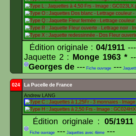
Édition originale :
04/1911
---
Jaquette 2 :
Monge 1963 *
--
Georges de
---
---
Fiche ouvrage
Jaquet
024
La Pucelle de France
Andrew LANG
Édition originale :
05/1911
---
---
Fiche ouvrage
Jaquettes avec 4ème