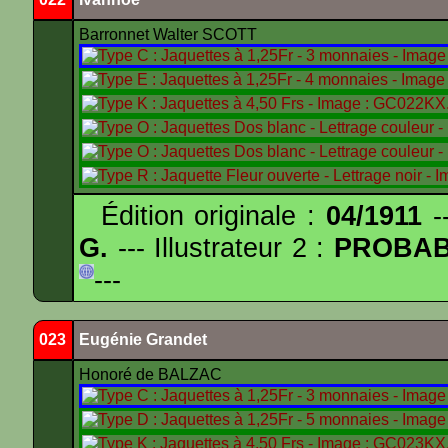
Barronnet Walter SCOTT
Édition originale :
04/1911
--
G.
--- Illustrateur 2 :
PROBA
---
023
Eugénie Grandet
Honoré de BALZAC