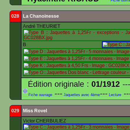
Fiche ouvr
028
La Chanoinesse
André THEURIET
B
Édition originale :
01/1912
---
---
---
--
Fiche ouvrage
Jaquettes avec 4ème
Lecture
029
Miss Rovel
Victor CHERBULIEZ