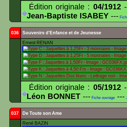
Édition originale :
04/1912
-
Jean-Baptiste ISABEY
---
Fich
036
Souvenirs d'Enfance et de Jeunesse
Ernest RENAN
Édition originale :
05/1912
-
Léon BONNET
---
---
Fiche ouvrage
J
037
De Toute son Ame
René BAZIN