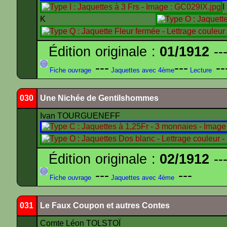
K
Édition originale :
01/1912
---
---
---
--
Fiche ouvrage
Jaquettes avec 4ème
Lecture
030
Une Nichée de Gentilshommes
Ivan TOURGUENEFF
Édition originale :
02/1912
---
---
---
Fiche ouvrage
Jaquettes avec 4ème
031
Le Faux Coupon et autres Contes
Comte Léon TOLSTOÏ