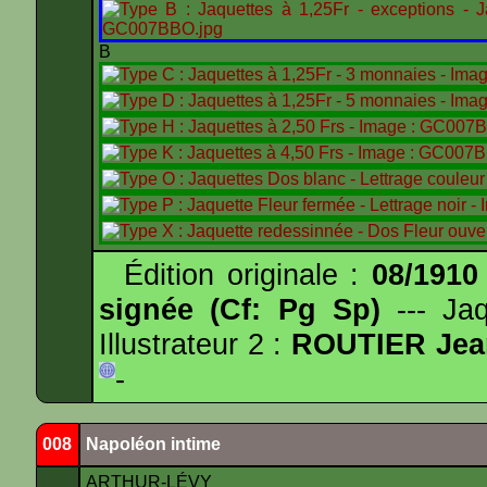
B
Édition originale :
08/1910
signée (Cf: Pg Sp)
--- Ja
Illustrateur 2 :
ROUTIER Jea
-
008
Napoléon intime
ARTHUR-LÉVY