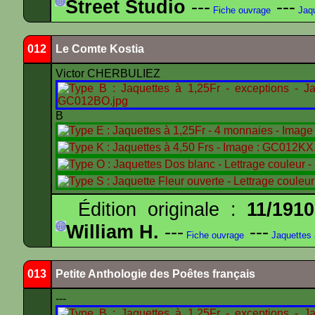
Street Studio
---
---
Fiche ouvrage
Jaqu
012
Le Comte Kostia
Victor CHERBULIEZ
B
Édition originale :
11/1910
William H.
---
---
Fiche ouvrage
Jaquettes
013
Petite Anthologie des Poêtes français
---