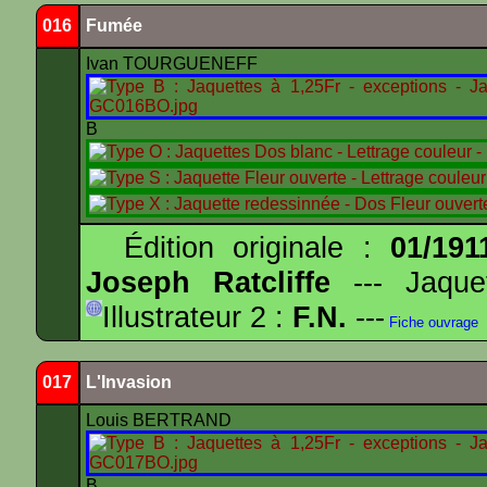
016
Fumée
Ivan TOURGUENEFF
B
Édition originale :
01/191
Joseph Ratcliffe
--- Jaqu
Illustrateur 2 :
F.N.
---
Fiche ouvrage
017
L'Invasion
Louis BERTRAND
B