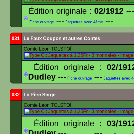
Édition originale :
02/1912
---
---
---
Fiche ouvrage
Jaquettes avec 4ème
031
Le Faux Coupon et autres Contes
Comte Léon TOLSTOÏ
Édition originale :
02/191
Dudley
---
---
Fiche ouvrage
Jaquettes avec 
032
Le Père Serge
Comte Léon TOLSTOÏ
Édition originale :
03/191
Dudley
---
---