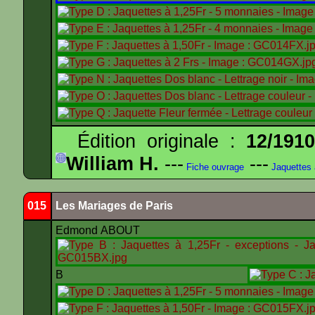
Édition originale :
12/191
William H.
---
---
Fiche ouvrage
Jaquettes
015
Les Mariages de Paris
Edmond ABOUT
B