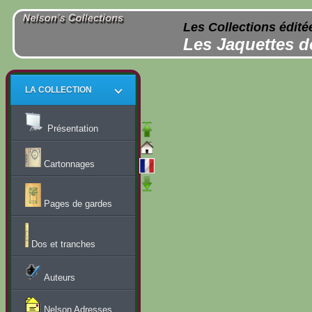
Les Collections édité
Les Jaquettes d
LA COLLECTION
Présentation
Cartonnages
Pages de gardes
Dos et tranches
Auteurs
Nelson Adresses