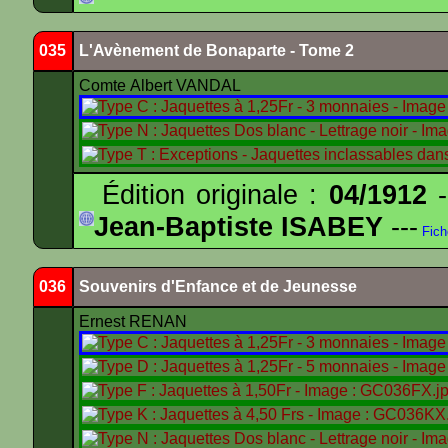
035
L'Avènement de Bonaparte - Tome 2
Comte Albert VANDAL
Édition originale :
04/1912
-
Jean-Baptiste ISABEY
---
Fich
036
Souvenirs d'Enfance et de Jeunesse
Ernest RENAN