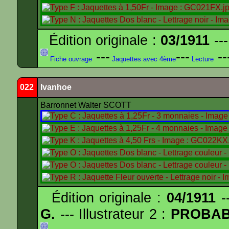
Édition originale :
03/1911
---
---
---
--
Fiche ouvrage
Jaquettes avec 4ème
Lecture
022
Ivanhoe
Barronnet Walter SCOTT
Édition originale :
04/1911
--
G.
--- Illustrateur 2 :
PROBA