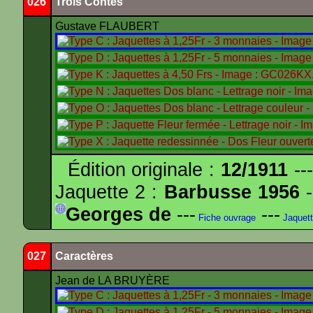
026
Trois Contes
Gustave FLAUBERT
Édition originale :
12/1911
---
Jaquette 2 :
Barbusse 1956
-
Georges de
---
---
Fiche ouvrage
Jaquet
027
Caractères
Jean de LA BRUYÈRE