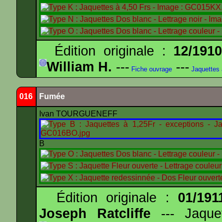
Édition originale :
12/191
William H.
---
---
Fiche ouvrage
Jaquettes
016
Fumée
Ivan TOURGUENEFF
B
Édition originale :
01/191
Joseph Ratcliffe
--- Jaqu