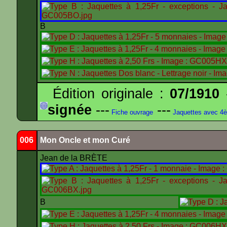
B
Édition originale :
07/1910
-
signée
---
---
Fiche ouvrage
Jaquettes avec 4
006
Mon Oncle et mon Curé
Jean de la BRÈTE
B