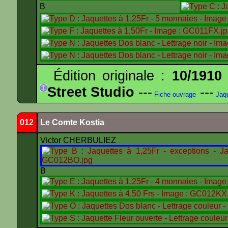
B
Édition originale :
10/1910
Street Studio
---
---
Fiche ouvrage
Jaqu
012
Le Comte Kostia
Victor CHERBULIEZ
B