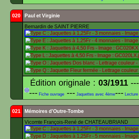
020
Paul et Virginie
Bernardin de SAINT PIERRE
Édition originale :
03/1911
---
---
---
---
Fiche ouvrage
Jaquettes avec 4ème
Lecture
021
Mémoires d'Outre-Tombe
Vicomte François-René de CHATEAUBRIAND