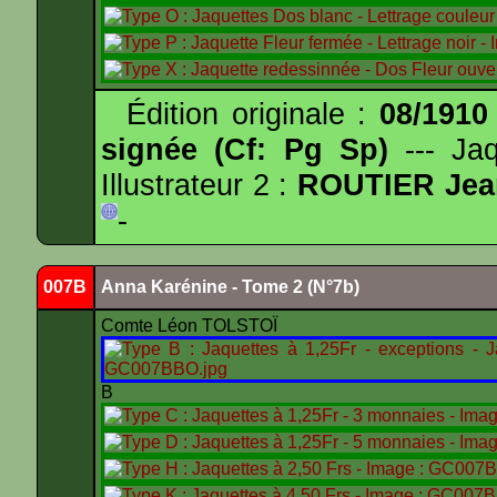
Édition originale :
08/1910
signée (Cf: Pg Sp)
--- Ja
Illustrateur 2 :
ROUTIER Jea
-
007B
Anna Karénine - Tome 2 (N°7b)
Comte Léon TOLSTOÏ
B