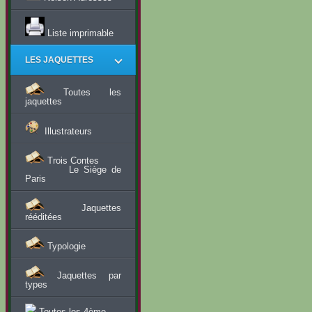
Liste imprimable
LES JAQUETTES
Toutes les
jaquettes
Illustrateurs
Trois Contes
Le Siège de
Paris
Jaquettes
rééditées
Typologie
Jaquettes par
types
Toutes les 4ème