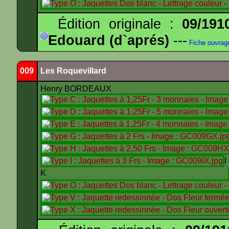
Édition originale :
09/191
Edouard (d`aprés)
---
Fiche ouvrag
009
Les Roquevillard
Henry BORDEAUX
K