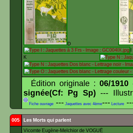
D
K
Édition originale :
06/1910
-
signée(Cf: Pg Sp)
--- Illus
---
---
--
Fiche ouvrage
Jaquettes avec 4ème
Lecture
005
Les Morts qui parlent
Vicomte Eugène-Melchior de VOGUË