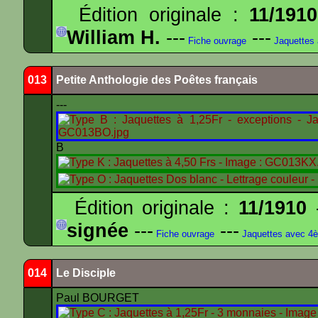
Édition originale :
11/1910
William H.
---
---
Fiche ouvrage
Jaquettes
013
Petite Anthologie des Poêtes français
---
B
Édition originale :
11/1910
-
signée
---
---
Fiche ouvrage
Jaquettes avec 4
014
Le Disciple
Paul BOURGET