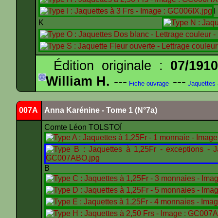
K
Édition originale :
07/191
William H.
---
---
Fiche ouvrage
Jaquettes
007A
Anna Karénine - Tome 1 (N°7a)
Comte Léon TOLSTOÏ
B