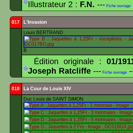
Illustrateur 2 :
F.N.
---
Fiche ouvrage
017
L'Invasion
Louis BERTRAND
B
Édition originale :
01/191
Joseph Ratcliffe
---
-
Fiche ouvrage
018
La Cour de Louis XIV
Duc Louis de SAINT SIMON