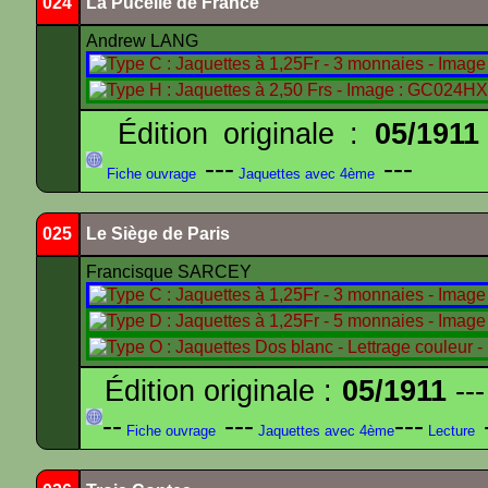
024
La Pucelle de France
Andrew LANG
Édition originale :
05/1911
---
---
Fiche ouvrage
Jaquettes avec 4ème
025
Le Siège de Paris
Francisque SARCEY
Édition originale :
05/1911
---
--
---
---
-
Fiche ouvrage
Jaquettes avec 4ème
Lecture