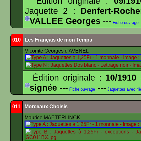
Édition originale :
09/191
Jaquette 2 :
Denfert-Roche
VALLEE Georges
---
Fiche ouvrage
010
Les Français de mon Temps
Vicomte Georges d'AVENEL
Édition originale :
10/1910
-
signée
---
---
Fiche ouvrage
Jaquettes avec 4
011
Morceaux Choisis
Maurice MAETERLINCK