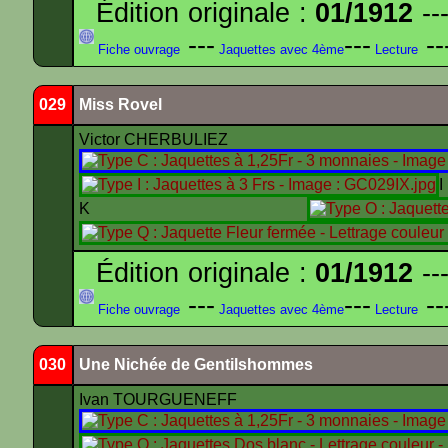
Édition originale :
01/1912
---
---
---
--
Fiche ouvrage
Jaquettes avec 4ème
Lecture
029
Miss Rovel
Victor CHERBULIEZ
K
Édition originale :
01/1912
---
---
---
--
Fiche ouvrage
Jaquettes avec 4ème
Lecture
030
Une Nichée de Gentilshommes
Ivan TOURGUENEFF