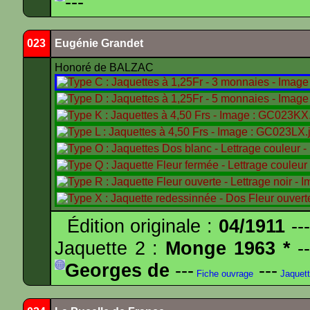
---
023
Eugénie Grandet
Honoré de BALZAC
Édition originale :
04/1911
---
Jaquette 2 :
Monge 1963 *
--
Georges de
---
---
Fiche ouvrage
Jaquet