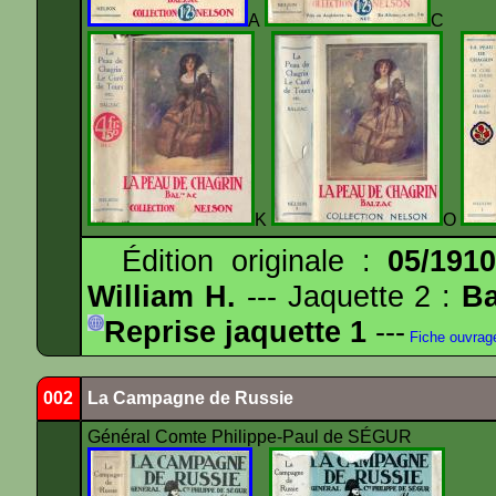
A
K
O
Édition originale :
05/191
William H.
--- Jaquette 2 :
Ba
Reprise jaquette 1
---
Fiche ouvrag
002
La Campagne de Russie
Général Comte Philippe-Paul de SÉGUR