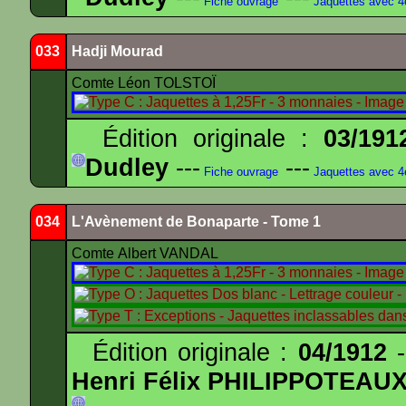
Fiche ouvrage
Jaquettes avec 
033
Hadji Mourad
Comte Léon TOLSTOÏ
Édition originale :
03/191
Dudley
---
---
Fiche ouvrage
Jaquettes avec 
034
L'Avènement de Bonaparte - Tome 1
Comte Albert VANDAL
Édition originale :
04/1912
-
Henri Félix PHILIPPOTEAU