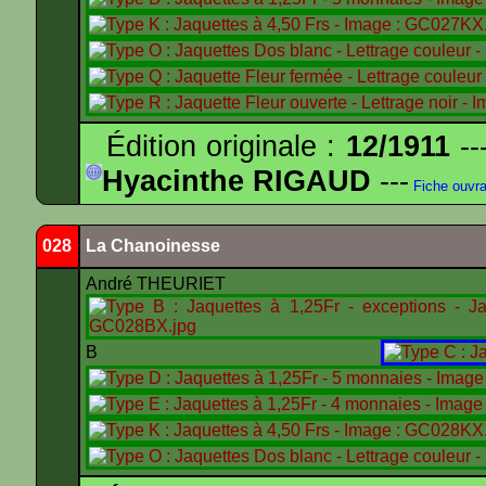
Édition originale :
12/1911
--
Hyacinthe RIGAUD
---
Fiche ouvr
028
La Chanoinesse
André THEURIET
B