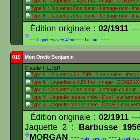
Édition originale :
02/1911
---
--
---
---
Jaquettes avec 4ème
Lecture
019
Mon Oncle Benjamin
Claude TILLIER
Édition originale :
02/1911
---
Jaquette 2 :
Barbusse 195
MORGAN
---
---
Fiche ouvrage
Jaquettes 