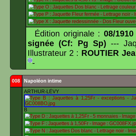
Édition originale :
08/1910
signée (Cf: Pg Sp)
--- Ja
Illustrateur 2 :
ROUTIER Jea
-
008
Napoléon intime
ARTHUR-LÉVY
B