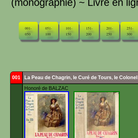
(monographie) ~ Livre en ligne
001-
051-
101-
151-
201-
251-
050
100
150
200
250
300
001
La Peau de Chagrin, le Curé de Tours, le Colone
Honoré de BALZAC