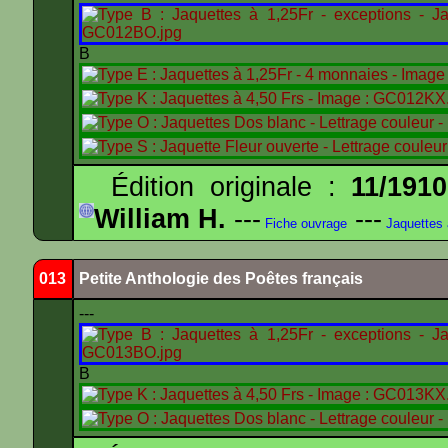
B
Édition originale :
11/1910
William H.
---
---
Fiche ouvrage
Jaquettes
013
Petite Anthologie des Poêtes français
---
B