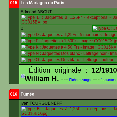
015
Les Mariages de Paris
Edmond ABOUT
B
Édition originale :
12/191
William H.
---
---
Fiche ouvrage
Jaquettes
016
Fumée
Ivan TOURGUENEFF