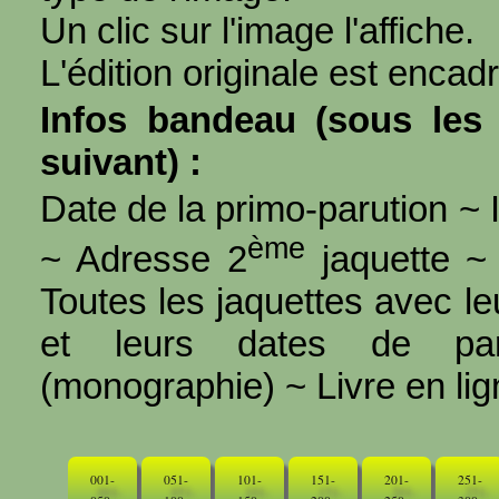
Un clic sur l'image l'affiche.
L'édition originale est encad
Infos bandeau (sous les 
suivant) :
Date de la primo-parution ~ I
ème
~ Adresse 2
jaquette ~ 
Toutes les jaquettes avec l
et leurs dates de par
(monographie) ~ Livre en ligne
001-
051-
101-
151-
201-
251-