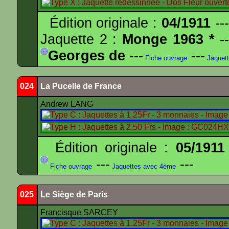
Édition originale :
04/1911
---
Jaquette 2 :
Monge 1963 *
--
Georges de
---
---
Fiche ouvrage
Jaquet
024
La Pucelle de France
Andrew LANG
Édition originale :
05/1911
---
---
Fiche ouvrage
Jaquettes avec 4ème
025
Le Siège de Paris
Francisque SARCEY