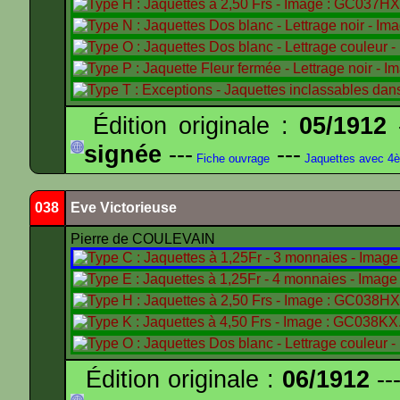
Édition originale :
05/1912
-
signée
---
---
Fiche ouvrage
Jaquettes avec 4
038
Eve Victorieuse
Pierre de COULEVAIN
Édition originale :
06/1912
---