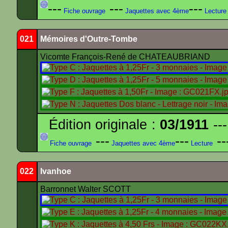
---
---
---
Fiche ouvrage
Jaquettes avec 4ème
Lecture
021
Mémoires d'Outre-Tombe
Vicomte François-René de CHATEAUBRIAND
Édition originale :
03/1911
---
---
---
--
Fiche ouvrage
Jaquettes avec 4ème
Lecture
022
Ivanhoe
Barronnet Walter SCOTT