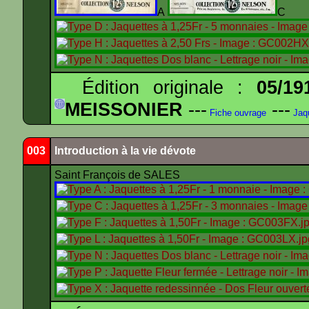
A
C
Édition originale :
05/19
MEISSONIER
---
---
Fiche ouvrage
Jaq
003
Introduction à la vie dévote
Saint François de SALES