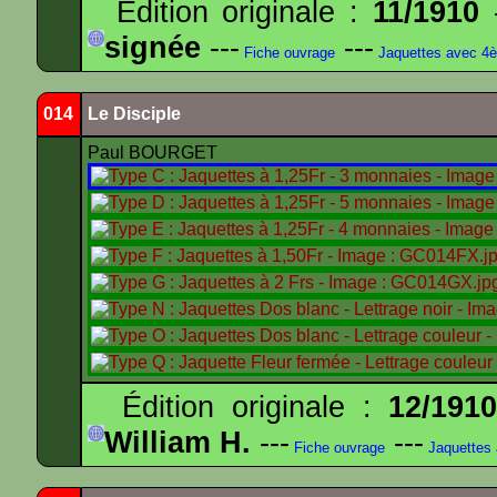
Édition originale :
11/1910
-
signée
---
---
Fiche ouvrage
Jaquettes avec 4
014
Le Disciple
Paul BOURGET
Édition originale :
12/191
William H.
---
---
Fiche ouvrage
Jaquettes