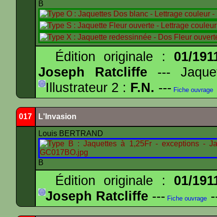
B
Édition originale :
01/191
Joseph Ratcliffe
--- Jaqu
Illustrateur 2 :
F.N.
---
Fiche ouvrage
017
L'Invasion
Louis BERTRAND
B
Édition originale :
01/191
Joseph Ratcliffe
---
-
Fiche ouvrage