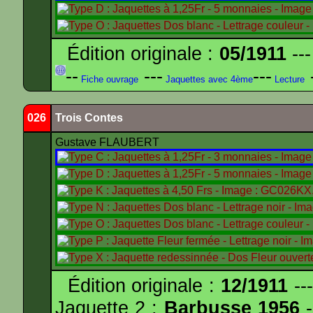
Édition originale :
05/1911
---
--
---
---
-
Fiche ouvrage
Jaquettes avec 4ème
Lecture
026
Trois Contes
Gustave FLAUBERT
Édition originale :
12/1911
---
Jaquette 2 :
Barbusse 1956
-