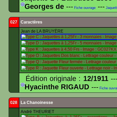
Georges de
---
---
Fiche ouvrage
Jaquet
027
Caractères
Jean de LA BRUYÈRE
Édition originale :
12/1911
--
Hyacinthe RIGAUD
---
Fiche ouvr
028
La Chanoinesse
André THEURIET