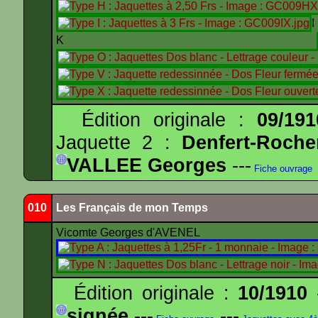
K
Édition originale :
09/191
Jaquette 2 :
Denfert-Roche
VALLEE Georges
---
Fiche ouvrage
010
Les Français de mon Temps
Vicomte Georges d'AVENEL
Édition originale :
10/1910
-
signée
---
---