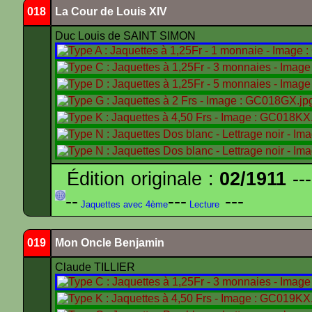
018
La Cour de Louis XIV
Duc Louis de SAINT SIMON
Édition originale :
02/1911
---
--
---
---
Jaquettes avec 4ème
Lecture
019
Mon Oncle Benjamin
Claude TILLIER