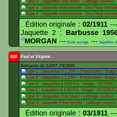
Édition originale :
02/1911
---
Jaquette 2 :
Barbusse 195
MORGAN
---
---
Fiche ouvrage
Jaquettes 
020
Paul et Virginie
Bernardin de SAINT PIERRE
Édition originale :
03/1911
---