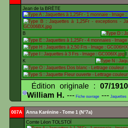
Jean de la BRÈTE
B
K
Édition originale :
07/191
William H.
---
---
Fiche ouvrage
Jaquettes
007A
Anna Karénine - Tome 1 (N°7a)
Comte Léon TOLSTOÏ