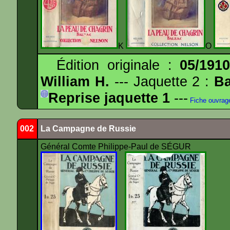
K
O
Édition originale :
05/191
William H.
--- Jaquette 2 :
Ba
Reprise jaquette 1
---
Fiche ouvrag
002
La Campagne de Russie
Général Comte Philippe-Paul de SÉGUR