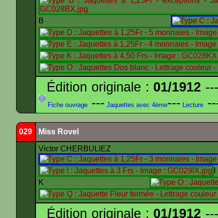
B
Édition originale :
01/1912
---
---
---
--
Fiche ouvrage
Jaquettes avec 4ème
Lecture
029
Miss Rovel
Victor CHERBULIEZ
K
Édition originale :
01/1912
---