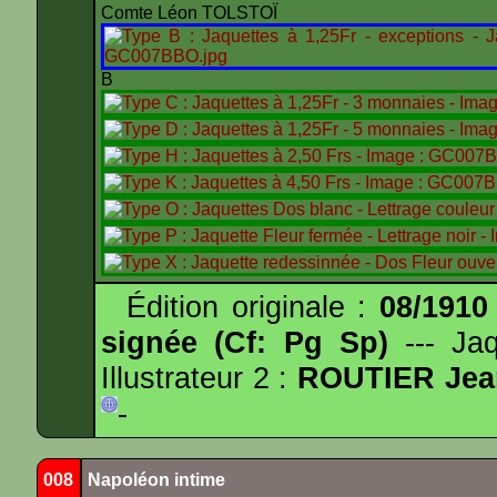
Comte Léon TOLSTOÏ
B
Édition originale :
08/1910
signée (Cf: Pg Sp)
--- Ja
Illustrateur 2 :
ROUTIER Jea
-
008
Napoléon intime