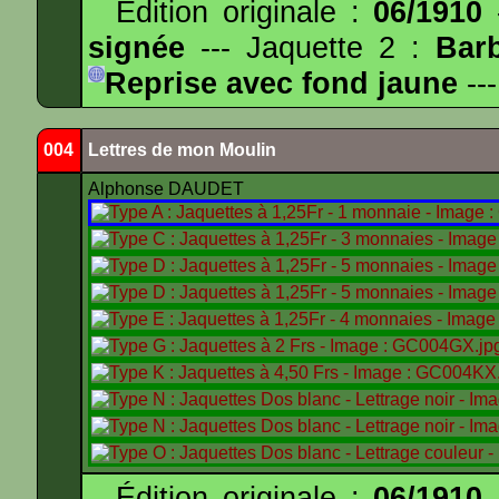
Édition originale :
06/1910
-
signée
--- Jaquette 2 :
Bar
Reprise avec fond jaune
---
004
Lettres de mon Moulin
Alphonse DAUDET
Édition originale :
06/1910
-