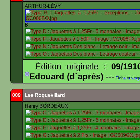
ARTHUR-LÉVY
B
Édition originale :
09/191
Edouard (d`aprés)
---
Fiche ouvrag
009
Les Roquevillard
Henry BORDEAUX