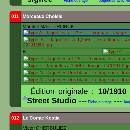
Fiche ouvrage
Jaquettes avec 4
011
Morceaux Choisis
Maurice MAETERLINCK
B
Édition originale :
10/1910
Street Studio
---
---
Fiche ouvrage
Jaqu
012
Le Comte Kostia
Victor CHERBULIEZ