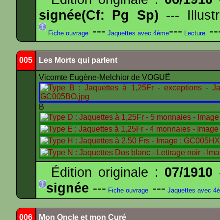
signée(Cf: Pg Sp)
--- Illus
---
---
--
Fiche ouvrage
Jaquettes avec 4ème
Lecture
005
Les Morts qui parlent
Vicomte Eugène-Melchior de VOGUË
B
Édition originale :
07/1910
-
signée
---
---
Fiche ouvrage
Jaquettes avec 4
006
Mon Oncle et mon Curé