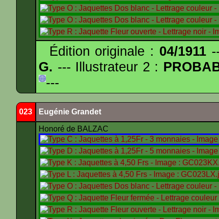
Édition originale :
04/1911
--
G.
--- Illustrateur 2 :
PROBA
---
023
Eugénie Grandet
Honoré de BALZAC