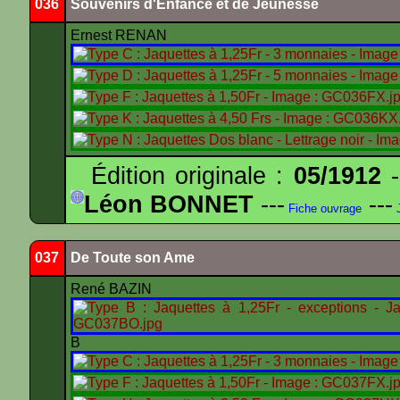
036
Souvenirs d'Enfance et de Jeunesse
Ernest RENAN
Édition originale :
05/1912
-
Léon BONNET
---
---
Fiche ouvrage
J
037
De Toute son Ame
René BAZIN
B