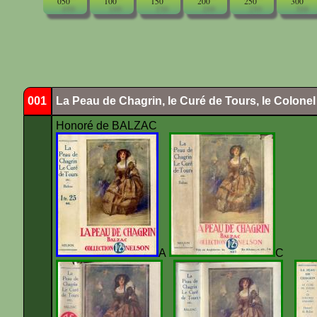
050
100
150
200
250
300
001
La Peau de Chagrin, le Curé de Tours, le Colone
Honoré de BALZAC
A