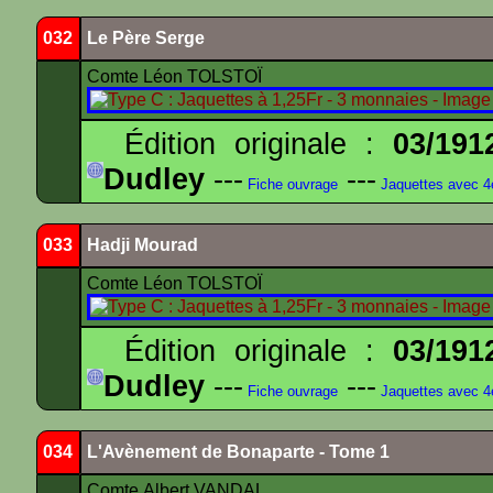
032
Le Père Serge
Comte Léon TOLSTOÏ
Édition originale :
03/191
Dudley
---
---
Fiche ouvrage
Jaquettes avec 
033
Hadji Mourad
Comte Léon TOLSTOÏ
Édition originale :
03/191
Dudley
---
---
Fiche ouvrage
Jaquettes avec 
034
L'Avènement de Bonaparte - Tome 1
Comte Albert VANDAL