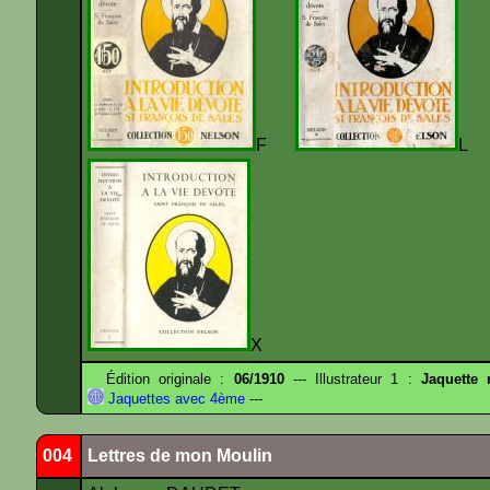
F
X
Édition originale :
06/1910
--- Illustrateur 1 :
Jaquette
Jaquettes avec 4ème
---
004
Lettres de mon Moulin