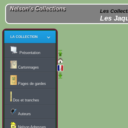
Les Collect
Les Jaqu
LA COLLECTION
Présentation
Cartonnages
Pages de gardes
Dos et tranches
Auteurs
Nelson Adresses