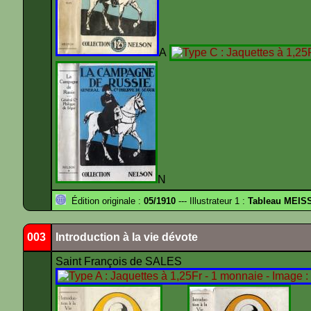
A
N
Édition originale :
05/1910
--- Illustrateur 1 :
Tableau MEIS
003
Introduction à la vie dévote
Saint François de SALES