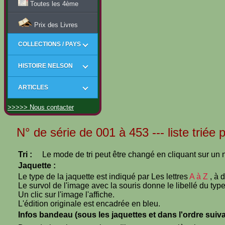
Toutes les 4ème
Prix des Livres
COLLECTIONS / PAYS
HISTOIRE NELSON
ARTICLES
>>>>> Nous contacter
N° de série de 001 à 453 --- liste triée 
Tri :
Le mode de tri peut être changé en cliquant sur un n
Jaquette :
Le type de la jaquette est indiqué par Les lettres
A à Z
, à 
Le survol de l'image avec la souris donne le libellé du type
Un clic sur l'image l'affiche.
L'édition originale est encadrée en bleu.
Infos bandeau (sous les jaquettes et dans l'ordre suiva