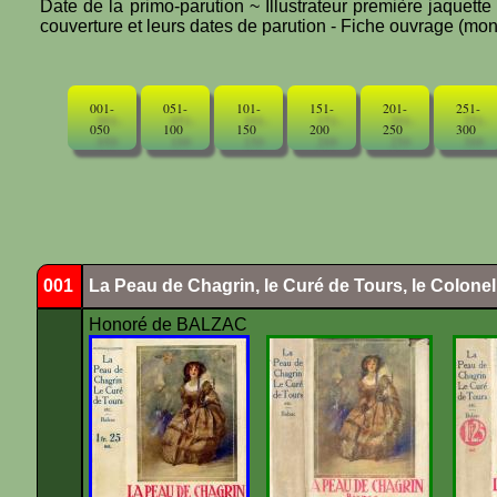
Date de la primo-parution ~ Illustrateur première jaquett
couverture et leurs dates de parution - Fiche ouvrage (mono
001-
051-
101-
151-
201-
251-
050
100
150
200
250
300
001
La Peau de Chagrin, le Curé de Tours, le Colone
Honoré de BALZAC