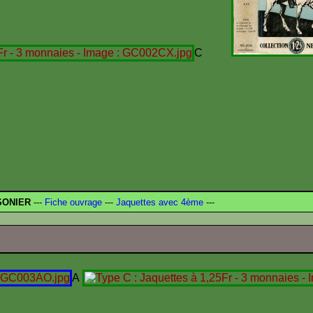
C
SONIER
---
Fiche ouvrage
---
Jaquettes avec 4ème
---
A