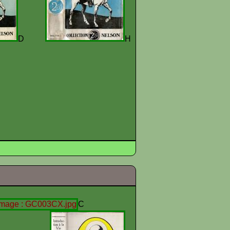
D
H
C