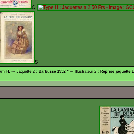
C
S
am H.
--- Jaquette 2 :
Barbusse 1952 *
--- Illustrateur 2 :
Reprise jaquette 1